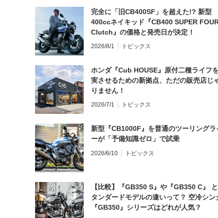
完全に「旧CB400SF」を超えた!? 新型
400ccネイキッド『CB400 SUPER FOUR
Clutch』の価格と発売日が決定！
2026/8/1
トピックス
ホンダ『Cub HOUSE』原付二種ライフ
実させるための新拠点、ただの販売店じ
りません！
2026/7/1
トピックス
新型『CB1000F』を普通のツーリングラ
ーが「予備知識ゼロ」で試乗
2026/6/10
トピックス
【比較】『GB350 S』や『GB350 C』 
タンダードモデルの違いって？ 空冷シン
『GB350』シリーズはどれが人気？