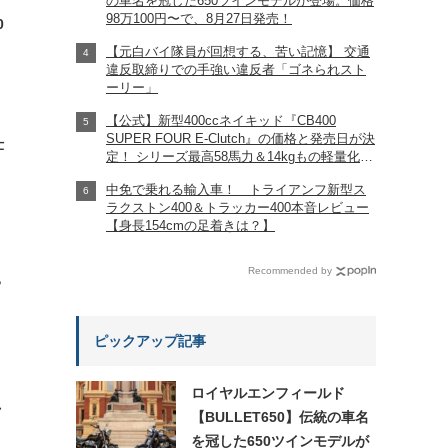
の車名を冠した650ツインモデルが登場。価格
98万100円〜で、8月27日発売！
0
【元白バイ隊員が回想する、苦い記憶】 交通
違反取締りでの手強い違反者「ゴネられスト
ーリー」
【公式】新型400ccネイキッド『CB400
SUPER FOUR E-Clutch』の価格と発売日が決
仕
定！ シリーズ最高58馬力＆14kgもの軽量化!?
完全に「旧CB400SF」を超えた!?
中免で乗れる輸入車！ トライアンフ新型ス
【Honda2026新車ニュース】
ラクストン400＆トラッカー400本音レビュー
【身長154cmの足着きは？】
Recommended by
?
ピックアップ記事
ロイヤルエンフィールド
れ
【BULLET650】伝統の車名
を冠した650ツインモデルが