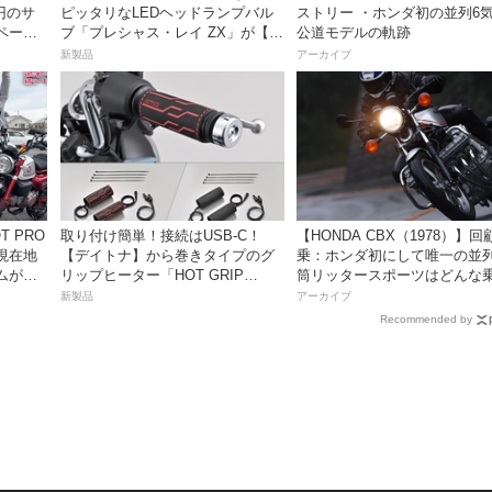
万円のサ
ピッタリなLEDヘッドランプバル
ストリー ・ホンダ初の並列6
ペーン
ブ「プレシャス・レイ ZX」が【デ
公道モデルの軌跡
イトナ】から登場
新製品
アーカイブ
取り付け簡単！接続はUSB-C！
【HONDA CBX（1978）】回
現在地
【デイトナ】から巻きタイプのグ
乗：ホンダ初にして唯一の並列
ムがめ
リップヒーター「HOT GRIP
筒リッタースポーツはどんな
動画付
WRAP HEAT」が登場
味だったのか？
新製品
アーカイブ
Recommended by