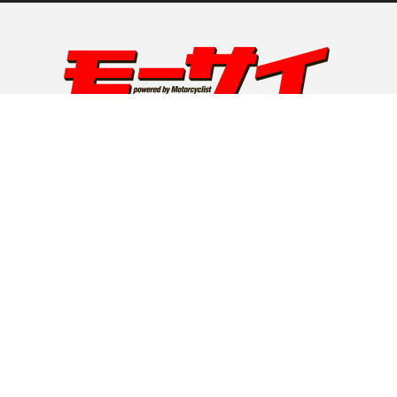
運営会社：株式会社八重洲出版 モーサイ編集部
東京都中央区八丁堀4-5-9
RSS
Twitter
Facebook
Copyright ©
モーサイ（Motorcyclist Web）
All rights reserved.