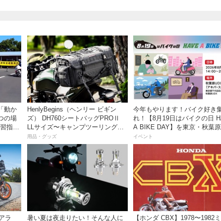
「動か
HenlyBegins（ヘンリー ビギン
今年もやります！バイク好き
つの場
ズ） DH760シートバッグPROⅡ
れ！【8月19日はバイクの日 H
教習指導
LLサイズ〜キャンプツーリングに
A BIKE DAY】を東京・秋葉
ク講座
も安心の大容量ツアーバッグ〜
催！
用品・グッズ
イベント
アラ
暑い夏は夜走りたい！そんな人に
【ホンダ CBX】1978〜1982