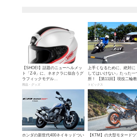
【SHOEI】話題のニューヘルメッ
上手くなるために、絶対に
ト「Z-9」に、ネオクラに似合うグ
してはいけない」たった一
ラフィックモデル
所！ 【第11回】現役二輪
「BURNSIDE（バーンサイド）」
員YouTuberばくのライテ
用品・グッズ
トピックス
が登場！
ホンダの新世代400ネイキッドつい
【KTM】の大型モタードツ