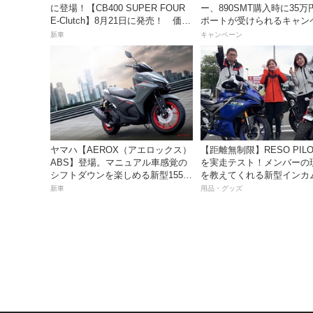
に登場！【CB400 SUPER FOUR
ー、890SMT購入時に35
E-Clutch】8月21日に発売！ 価格
ポートが受けられるキャン
99万8800円
を実施中！
新車
キャンペーン
ヤマハ【AEROX（アエロックス）
【距離無制限】RESO PILOT PRO
ABS】登場。マニュアル車感覚の
を実走テスト！メンバーの
シフトダウンを楽しめる新型155cc
を教えてくれる新型インカ
スポーツスクーター8月31日発売。
っちゃ便利な３つの理由【
新車
用品・グッズ
価格48万1800円
き】