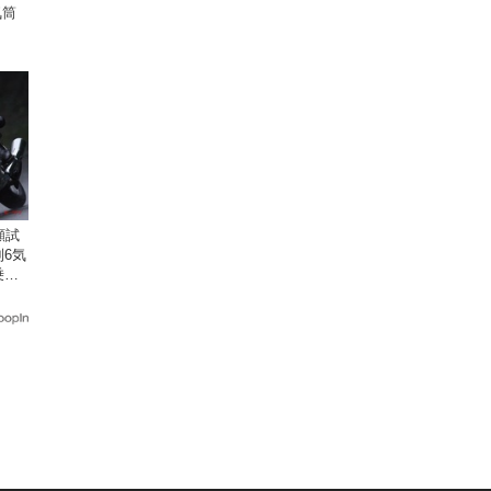
気筒
顧試
6気
乗り