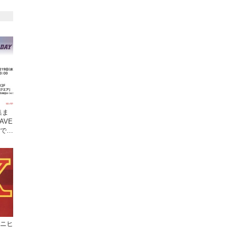
集ま
AVE
原で開
ミニヒ