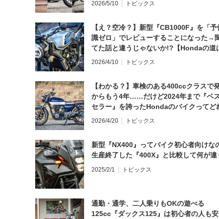
2026/5/10
トピックス
【え？空冷？】新型『CB1000F』を「予
識ゼロ」でレビューすることになった→
てた話と違うじゃないか!?【Hondaの道
日にしてならず／CB1000F ①第一印象 
2026/4/10
トピックス
【わかる？】車検のある400ccクラスで
からもう4年……だけど2024年まで『ベ
セラー』を誇ったHondaのバイクってど
と思う？
2026/4/20
トピックス
新型『NX400』ってバイク初心者向けな
生産終了した『400X』と比較して何が違
2025/2/1
トピックス
通勤・通学、二人乗りもOKの遊べる
125cc『ダックス125』は初心者の人も安