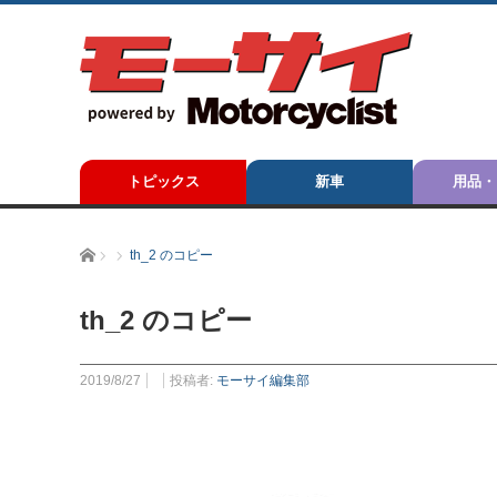
トピックス
新車
用品・
ホーム
th_2 のコピー
th_2 のコピー
2019/8/27
投稿者:
モーサイ編集部