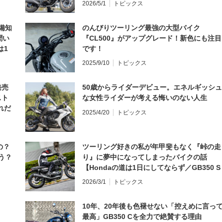
2026/5/1
トピックス
備知
のんびりツーリング最強の大型バイク
聞い
『CL500』がアップグレード！新色にも注目
は1
です！
編】
2025/9/10
トピックス
発売
50歳からライダーデビュー。エネルギッシュ
スト
な女性ライダーが考える悔いのない人生
れだ
2025/4/20
トピックス
の？
ツーリング好きの私が年甲斐もなく『峠の走
う？
り』に夢中になってしまったバイクの話
【Hondaの道は1日にしてならず／GB350 S
インプレ・レビュー 前編】
2026/3/1
トピックス
10年、20年後も色褪せない「控えめに言っ
最高」GB350 Cを全力で絶賛する理由