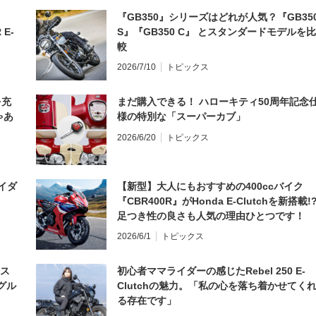
『GB350』シリーズはどれが人気？『GB35
 E-
S』『GB350 C』 とスタンダードモデルを比
較
2026/7/10
トピックス
を充
まだ購入できる！ ハローキティ50周年記念
ゃあ
様の特別な「スーパーカブ」
2026/6/20
トピックス
イダ
【新型】大人にもおすすめの400ccバイク
『CBR400R』がHonda E-Clutchを新搭載!
足つき性の良さも人気の理由ひとつです！
2026/6/1
トピックス
とス
初心者ママライダーの感じたRebel 250 E-
グル
Clutchの魅力。「私の心を落ち着かせてく
る存在です」