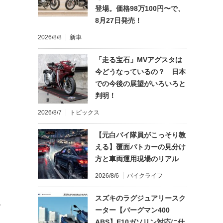
登場。価格98万100円〜で、
8月27日発売！
2026/8/8
新車
「走る宝石」MVアグスタは
今どうなっているの？ 日本
での今後の展望がいろいろと
判明！
2026/8/7
トピックス
【元白バイ隊員がこっそり教
える】覆面パトカーの見分け
方と車両運用現場のリアル
2026/8/6
バイクライフ
スズキのラグジュアリースク
て
ーター【バーグマン400
ABS】E10ガソリン対応に仕