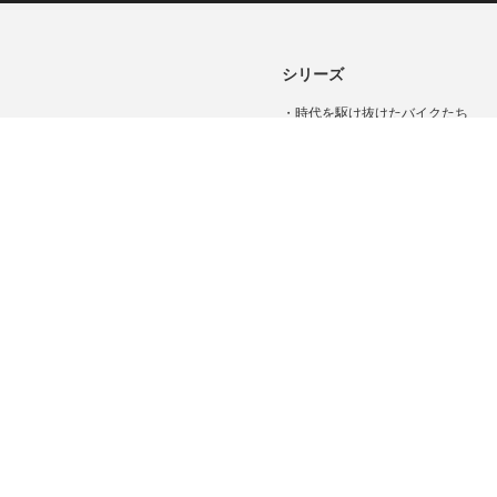
シリーズ
・
時代を駆け抜けたバイクたち
・
昭和～平成と駆け抜けたホンダC
たち