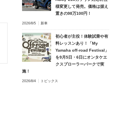
様変更して発売。価格は据え
置きの98万100円！
2026/8/5
新車
初心者が主役！体験試乗や有
料レッスンあり！「My
Yamaha off-road Festival」
を9月5日・6日にオンタケエ
クスプローラーパークで実
施！
2026/8/4
トピックス