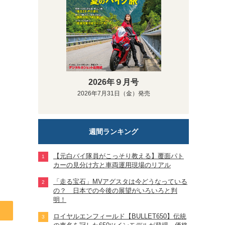
2026年９月号
2026年7月31日（金）発売
週間ランキング
【元白バイ隊員がこっそり教える】覆面パト
カーの見分け方と車両運用現場のリアル
「走る宝石」MVアグスタは今どうなっている
の？ 日本での今後の展望がいろいろと判
明！
ロイヤルエンフィールド【BULLET650】伝統