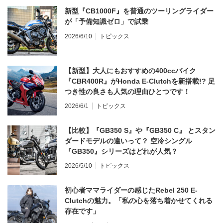
新型『CB1000F』を普通のツーリングライダー
が「予備知識ゼロ」で試乗
2026/6/10
トピックス
【新型】大人にもおすすめの400ccバイク
『CBR400R』がHonda E-Clutchを新搭載!? 足
つき性の良さも人気の理由ひとつです！
2026/6/1
トピックス
【比較】『GB350 S』や『GB350 C』 とスタン
ダードモデルの違いって？ 空冷シングル
『GB350』シリーズはどれが人気？
2026/5/10
トピックス
初心者ママライダーの感じたRebel 250 E-
Clutchの魅力。「私の心を落ち着かせてくれる
存在です」