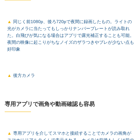
同じく前1080p、後ろ720pで夜間に録画したもの。ライトの
光がカメラに当たってもしっかりナンバープレートが読み取れ
た。白飛びが気になる場合はアプリで露光補正することも可能。
夜間の映像に起こりがちなノイズのザラつきやブレが少ない点も
好印象
後方カメラ
専用アプリで画角や動画確認も容易
専用アプリを介してスマホと接続することでカメラの画角が
スマホにリアルタイムで表示される。カメラは前後もしくは前の