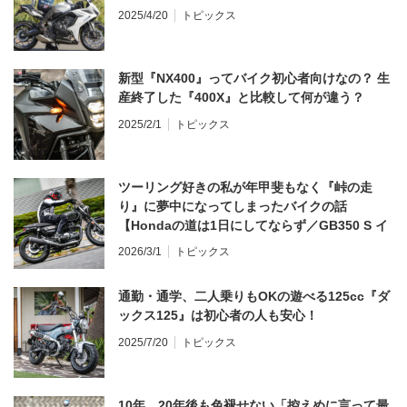
2025/4/20
トピックス
新型『NX400』ってバイク初心者向けなの？ 生
産終了した『400X』と比較して何が違う？
2025/2/1
トピックス
ツーリング好きの私が年甲斐もなく『峠の走
り』に夢中になってしまったバイクの話
【Hondaの道は1日にしてならず／GB350 S イ
ンプレ・レビュー 前編】
2026/3/1
トピックス
通勤・通学、二人乗りもOKの遊べる125cc『ダ
ックス125』は初心者の人も安心！
2025/7/20
トピックス
10年、20年後も色褪せない「控えめに言って最