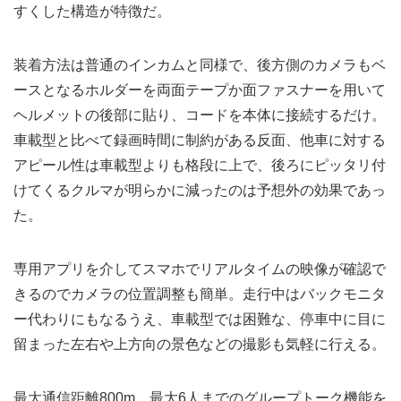
すくした構造が特徴だ。
装着方法は普通のインカムと同様で、後方側のカメラもベ
ースとなるホルダーを両面テープか面ファスナーを用いて
ヘルメットの後部に貼り、コードを本体に接続するだけ。
車載型と比べて録画時間に制約がある反面、他車に対する
アピール性は車載型よりも格段に上で、後ろにピッタリ付
けてくるクルマが明らかに減ったのは予想外の効果であっ
た。
専用アプリを介してスマホでリアルタイムの映像が確認で
きるのでカメラの位置調整も簡単。走行中はバックモニタ
ー代わりにもなるうえ、車載型では困難な、停車中に目に
留まった左右や上方向の景色などの撮影も気軽に行える。
最大通信距離800m、最大6人までのグループトーク機能を