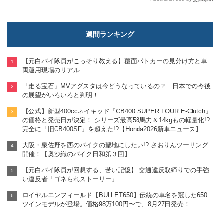
週間ランキング
【元白バイ隊員がこっそり教える】覆面パトカーの見分け方と車
両運用現場のリアル
「走る宝石」MVアグスタは今どうなっているの？ 日本での今後
の展望がいろいろと判明！
【公式】新型400ccネイキッド『CB400 SUPER FOUR E-Clutch』
の価格と発売日が決定！ シリーズ最高58馬力＆14kgもの軽量化!?
完全に「旧CB400SF」を超えた!?【Honda2026新車ニュース】
大阪・泉佐野を西のバイクの聖地にしたい!? さおりんツーリング
開催！【奥沙織のバイク日和第３回】
【元白バイ隊員が回想する、苦い記憶】 交通違反取締りでの手強
い違反者「ゴネられストーリー」
ロイヤルエンフィールド【BULLET650】伝統の車名を冠した650
ツインモデルが登場。価格98万100円〜で、8月27日発売！