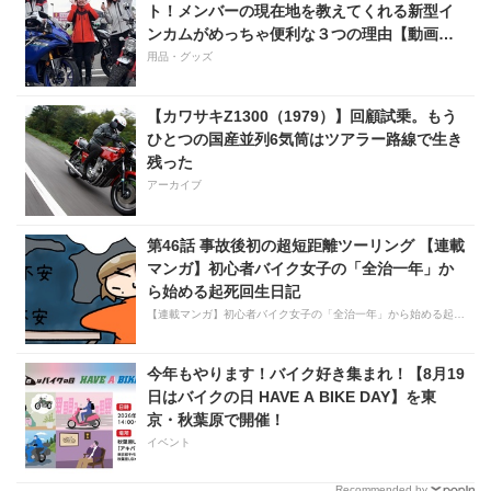
ト！メンバーの現在地を教えてくれる新型イ
ンカムがめっちゃ便利な３つの理由【動画付
き】
用品・グッズ
【カワサキZ1300（1979）】回顧試乗。もう
ひとつの国産並列6気筒はツアラー路線で生き
残った
アーカイブ
第46話 事故後初の超短距離ツーリング 【連載
マンガ】初心者バイク女子の「全治一年」か
ら始める起死回生日記
【連載マンガ】初心者バイク女子の「全治一年」から始める起死回生日記
今年もやります！バイク好き集まれ！【8月19
日はバイクの日 HAVE A BIKE DAY】を東
京・秋葉原で開催！
イベント
Recommended by