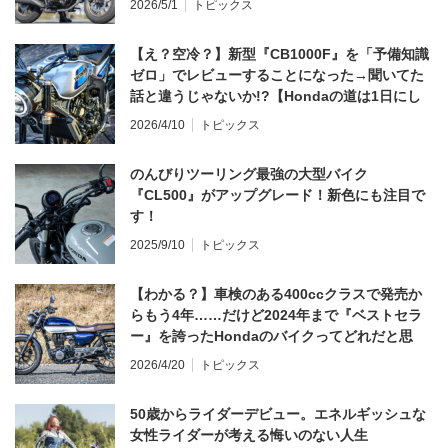
2026/5/1
トピックス
【え？空冷？】新型『CB1000F』を「予備知識
ゼロ」でレビューすることになった→聞いてた
話と違うじゃないか!?【Hondaの道は1日にし
てならず／CB1000F ①第一印象 編】
2026/4/10
トピックス
のんびりツーリング最強の大型バイク
『CL500』がアップグレード！新色にも注目で
す！
2025/9/10
トピックス
【わかる？】車検のある400ccクラスで発売か
らもう4年……だけど2024年まで『ベストセラ
ー』を誇ったHondaのバイクってどれだと思
う？
2026/4/20
トピックス
50歳からライダーデビュー。エネルギッシュな
女性ライダーが考える悔いのない人生