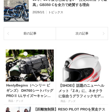
高」GB350 Cを全力で絶賛する理由
2026/1/1
トピックス
前の記事
次の記事
HenlyBegins（ヘンリー ビ
【SHOEI】話題のニューヘル
ギンズ） DH760シートバッグ
メット「Z-9」に、ネオクラ
PROⅡ LLサイズ〜キャンプ
に似合うグラフィックモデル
ツーリングにも安心の大容量
「BURNSIDE（バーンサイ
用品・グッズ
用品・グッズ
ツアーバッグ〜
ド）」が登場！
【距離無制限】RESO PILOT PROを実走テス