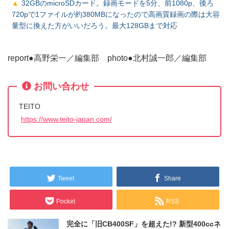
32GBのmicroSDカード。録画モードを5分、前1080p、後ろ
720pで1ファイルが約380MBになったので高画質録画の際は大容
量型に換えた方がいいだろう。最大128GBまで対応
report●高野栄一／編集部 photo●北村誠一郎／編集部
お問い合わせ
TEITO
https://www.teito-japan.com/
Tweet
Share
Pocket
RSS
完全に「旧CB400SF」を超えた!? 新型400ccネ