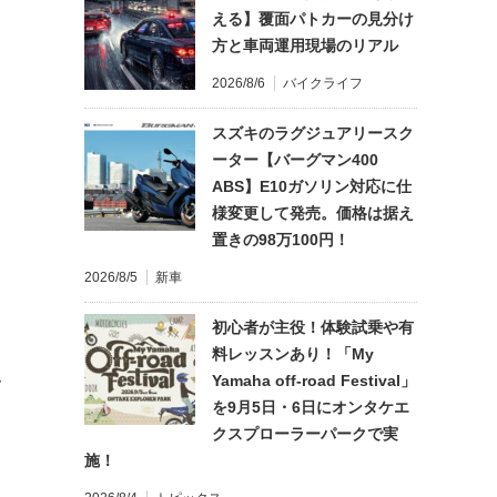
える】覆面パトカーの見分け
方と車両運用現場のリアル
2026/8/6
バイクライフ
スズキのラグジュアリースク
ーター【バーグマン400
ABS】E10ガソリン対応に仕
様変更して発売。価格は据え
置きの98万100円！
2026/8/5
新車
初心者が主役！体験試乗や有
料レッスンあり！「My
Yamaha off-road Festival」
て
を9月5日・6日にオンタケエ
クスプローラーパークで実
施！