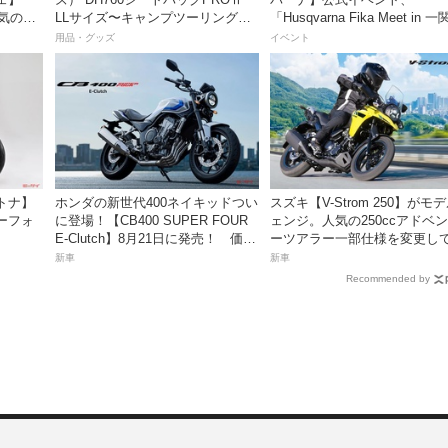
人気の国
LLサイズ〜キャンプツーリングに
「Husqvarna Fika Meet in 
やすく
も安心の大容量ツアーバッグ〜
を開催
用品・グッズ
イベント
トナ】
ホンダの新世代400ネイキッドつい
スズキ【V-Strom 250】がモ
ーフォ
に登場！【CB400 SUPER FOUR
ェンジ。人気の250ccアドベ
E-Clutch】8月21日に発売！ 価格
ーツアラー一部仕様を変更して
99万8800円
23日発売。価格68万5300円
新車
新車
Recommended by