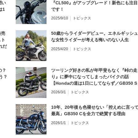
聞い
『CL500』がアップグレード！新色にも注目
は1
です！
編】
2025/9/10
トピックス
発売
50歳からライダーデビュー。エネルギッシュ
スト
な女性ライダーが考える悔いのない人生
れだ
2025/4/20
トピックス
の？
ツーリング好きの私が年甲斐もなく『峠の走
う？
り』に夢中になってしまったバイクの話
【Hondaの道は1日にしてならず／GB350 S
インプレ・レビュー 前編】
2026/3/1
トピックス
10年、20年後も色褪せない「控えめに言っ
最高」GB350 Cを全力で絶賛する理由
2026/1/1
トピックス