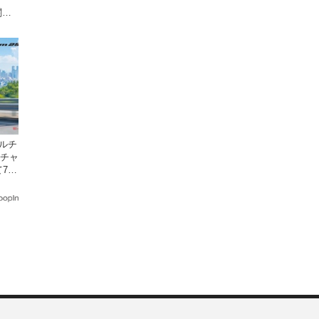
一関」
デルチ
ンチャ
7月