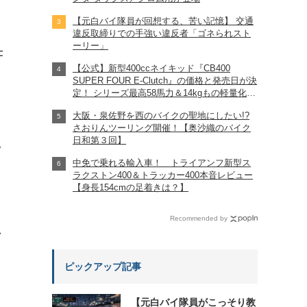
【元白バイ隊員が回想する、苦い記憶】 交通
違反取締りでの手強い違反者「ゴネられスト
ーリー」
仕
【公式】新型400ccネイキッド『CB400
SUPER FOUR E-Clutch』の価格と発売日が決
定！ シリーズ最高58馬力＆14kgもの軽量化!?
完全に「旧CB400SF」を超えた!?
大阪・泉佐野を西のバイクの聖地にしたい!?
【Honda2026新車ニュース】
さおりんツーリング開催！【奥沙織のバイク
日和第３回】
?
中免で乗れる輸入車！ トライアンフ新型ス
ラクストン400＆トラッカー400本音レビュー
【身長154cmの足着きは？】
Recommended by
れ
ピックアップ記事
【元白バイ隊員がこっそり教