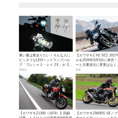
暑い夏は夜走りたい！そんな人に
【カワサキZ H2 SE】202
ピッタリなLEDヘッドランプバル
ルを2026年9月5日に発売
ブ「プレシャス・レイ ZX」が【デ
ーと主要諸元に変更はなく
イトナ】から登場
は据え置きの247万5000円
新製品
新車
【カワサキZ1300（1979）】回顧
【カワサキZ900RS SE／
試乗。もうひとつの国産並列6気筒
ボールエディション／カフ