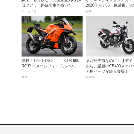
はツアラー路線で生き残った
2026年モデル一気試乗。
産ネオレトロモデルが扱い
アーカイブ
新車
上質に進化！
連載「THE EDGE.」 KTM 990
まだ発売前なのに！【デイ
RC R イメージフォトアルバム
から、話題のCB400スーパ
ア用パーツが続々登場！
新車
新製品