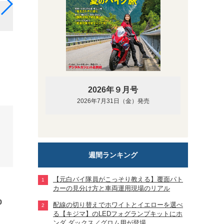
モトフィズのカービングシェルケースはスズキ GSX-R
2026年９月号
2026年7月31日（金）発売
週間ランキング
【元白バイ隊員がこっそり教える】覆面パト
カーの見分け方と車両運用現場のリアル
0
配線の切り替えでホワイトとイエローを選べ
る【キジマ】のLEDフォグランプキットにホ
ンダ ダックス／グロム用が登場