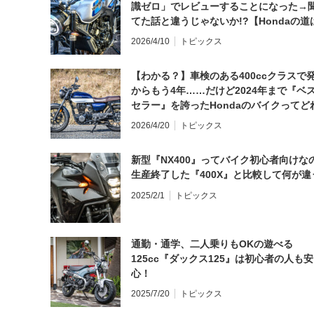
識ゼロ」でレビューすることになった→
てた話と違うじゃないか!?【Hondaの道
日にしてならず／CB1000F ①第一印象 
2026/4/10
トピックス
【わかる？】車検のある400ccクラスで
からもう4年……だけど2024年まで『ベ
セラー』を誇ったHondaのバイクってど
と思う？
2026/4/20
トピックス
新型『NX400』ってバイク初心者向けな
生産終了した『400X』と比較して何が違
2025/2/1
トピックス
通勤・通学、二人乗りもOKの遊べる
125cc『ダックス125』は初心者の人も安
心！
2025/7/20
トピックス