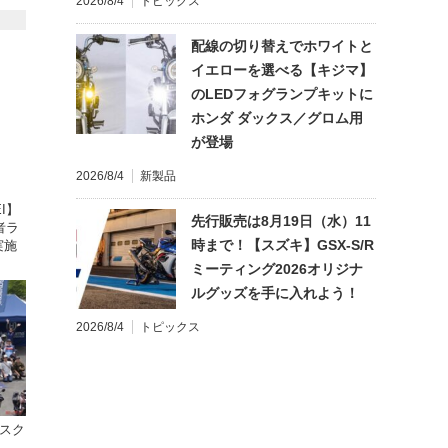
2026/8/4
トピックス
配線の切り替えでホワイトと
イエローを選べる【キジマ】
のLEDフォグランプキットに
ホンダ ダックス／グロム用
が登場
2026/8/4
新製品
I】
先行販売は8月19日（水）11
者ラ
時まで！【スズキ】GSX-S/R
実施
ミーティング2026オリジナ
ルグッズを手に入れよう！
2026/8/4
トピックス
ハスク