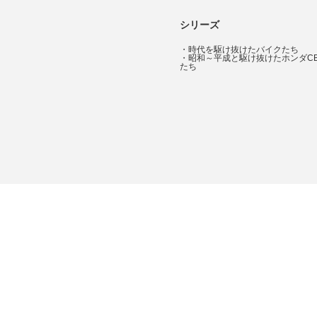
シリーズ
・
時代を駆け抜けたバイクたち
・
昭和～平成と駆け抜けたホンダC
たち