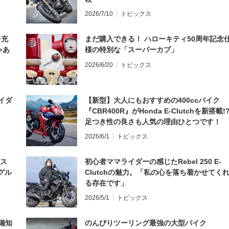
2026/7/10
トピックス
を充
まだ購入できる！ ハローキティ50周年記念
ゃあ
様の特別な「スーパーカブ」
2026/6/20
トピックス
イダ
【新型】大人にもおすすめの400ccバイク
『CBR400R』がHonda E-Clutchを新搭載!
足つき性の良さも人気の理由ひとつです！
2026/6/1
トピックス
とス
初心者ママライダーの感じたRebel 250 E-
グル
Clutchの魅力。「私の心を落ち着かせてく
る存在です」
2026/5/1
トピックス
備知
のんびりツーリング最強の大型バイク