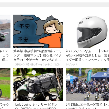
7年モデ
第46話 事故後初の超短距離ツーリ
若いっていいなぁ……【SHOE
！ カラ
ング 【連載マンガ】初心者バイク
が16〜24歳を対象とした「若
、価格
女子の「全治一年」から始める起
イダー応援キャンペーン」を
！
死回生日記
【連載マンガ】初心者バイク女子の「全治一年」から始める起死回生日記
トピックス
ブラック
HenlyBegins（ヘンリー ビギン
9月13日に岩手県一関市で【
ェ】
ズ） DH760シートバッグPROⅡ
バーナ】公式イベント、