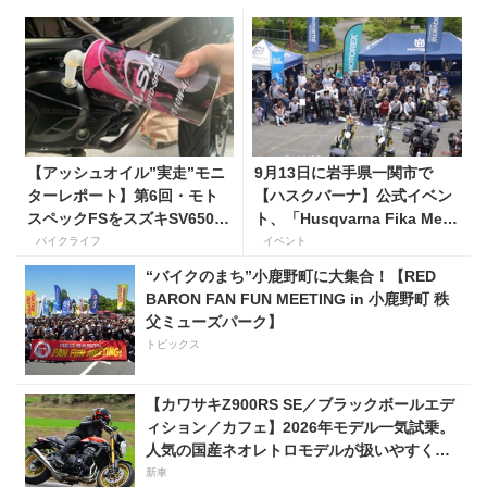
【アッシュオイル”実走”モニ
9月13日に岩手県一関市で
ターレポート】第6回・モト
【ハスクバーナ】公式イベン
スペックFSをスズキSV650X
ト、「Husqvarna Fika Meet
に！ 「長年ストレスだった
in 一関」を開催
バイクライフ
イベント
シフトの固さがコレのおかげ
“バイクのまち”小鹿野町に大集合！【RED
で滑らかに！」
BARON FAN FUN MEETING in 小鹿野町 秩
父ミューズパーク】
トピックス
【カワサキZ900RS SE／ブラックボールエデ
ィション／カフェ】2026年モデル一気試乗。
人気の国産ネオレトロモデルが扱いやすく上
質に進化！
新車