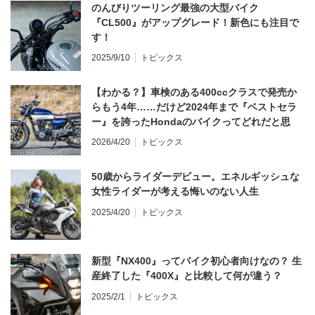
のんびりツーリング最強の大型バイク
『CL500』がアップグレード！新色にも注目で
す！
2025/9/10
トピックス
【わかる？】車検のある400ccクラスで発売か
らもう4年……だけど2024年まで『ベストセラ
ー』を誇ったHondaのバイクってどれだと思
う？
2026/4/20
トピックス
50歳からライダーデビュー。エネルギッシュな
女性ライダーが考える悔いのない人生
2025/4/20
トピックス
新型『NX400』ってバイク初心者向けなの？ 生
産終了した『400X』と比較して何が違う？
2025/2/1
トピックス