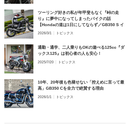
ツーリング好きの私が年甲斐もなく『峠の走
り』に夢中になってしまったバイクの話
【Hondaの道は1日にしてならず／GB350 S イ
ンプレ・レビュー 前編】
2026/3/1
トピックス
通勤・通学、二人乗りもOKの遊べる125cc『ダ
ックス125』は初心者の人も安心！
2025/7/20
トピックス
10年、20年後も色褪せない「控えめに言って最
高」GB350 Cを全力で絶賛する理由
2026/1/1
トピックス