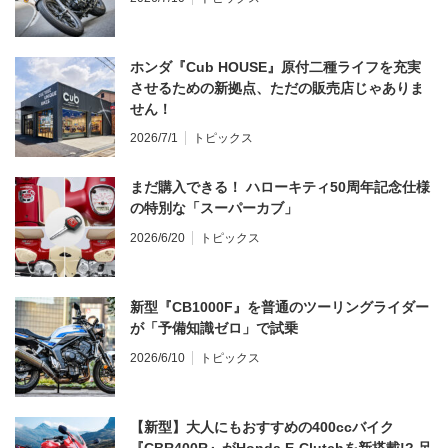
ホンダ『Cub HOUSE』原付二種ライフを充実
させるための新拠点、ただの販売店じゃありま
せん！
2026/7/1
トピックス
まだ購入できる！ ハローキティ50周年記念仕様
の特別な「スーパーカブ」
2026/6/20
トピックス
新型『CB1000F』を普通のツーリングライダー
が「予備知識ゼロ」で試乗
2026/6/10
トピックス
【新型】大人にもおすすめの400ccバイク
『CBR400R』がHonda E-Clutchを新搭載!? 足