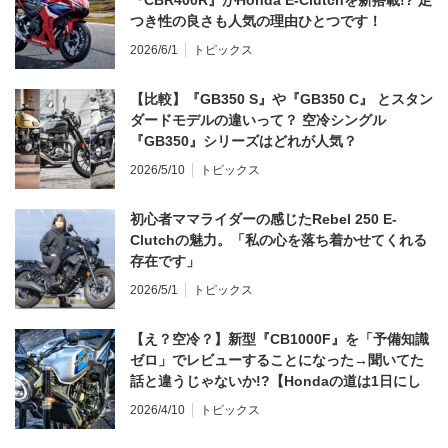
つき性の良さも人気の理由ひとつです！
2026/6/1
トピックス
【比較】『GB350 S』や『GB350 C』 とスタン
ダードモデルの違いって？ 空冷シングル
『GB350』シリーズはどれが人気？
2026/5/10
トピックス
初心者ママライダーの感じたRebel 250 E-
Clutchの魅力。「私の心を落ち着かせてくれる
存在です」
2026/5/1
トピックス
【え？空冷？】新型『CB1000F』を「予備知識
ゼロ」でレビューすることになった→聞いてた
話と違うじゃないか!?【Hondaの道は1日にし
てならず／CB1000F ①第一印象 編】
2026/4/10
トピックス