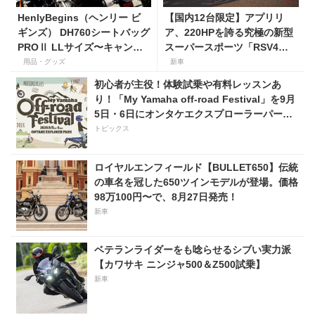
HenlyBegins（ヘンリー ビ
【国内12台限定】アプリリ
ギンズ） DH760シートバッグ
ア、220HPを誇る究極の新型
PROⅡ LLサイズ〜キャンプ
スーパースポーツ「RSV4
ツーリングにも安心の大容量
Factory」を発売。価格363万
用品・グッズ
新車
ツアーバッグ〜
円！
初心者が主役！体験試乗や有料レッスンあ
り！「My Yamaha off-road Festival」を9月
5日・6日にオンタケエクスプローラーパーク
で実施！
トピックス
ロイヤルエンフィールド【BULLET650】伝統
の車名を冠した650ツインモデルが登場。価格
98万100円〜で、8月27日発売！
新車
ベテランライダーをも唸らせるシブい実力派
【カワサキ ニンジャ500＆Z500試乗】
新車