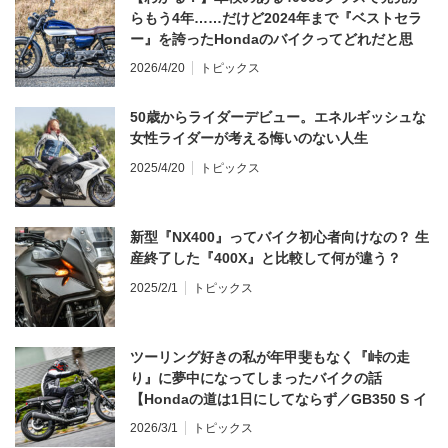
らもう4年……だけど2024年まで『ベストセラ
ー』を誇ったHondaのバイクってどれだと思
う？
2026/4/20
トピックス
50歳からライダーデビュー。エネルギッシュな
女性ライダーが考える悔いのない人生
2025/4/20
トピックス
新型『NX400』ってバイク初心者向けなの？ 生
産終了した『400X』と比較して何が違う？
2025/2/1
トピックス
ツーリング好きの私が年甲斐もなく『峠の走
り』に夢中になってしまったバイクの話
【Hondaの道は1日にしてならず／GB350 S イ
ンプレ・レビュー 前編】
2026/3/1
トピックス