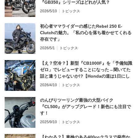
『GB350』シリーズはどれが人気？
2026/5/10
トピックス
初心者ママライダーの感じたRebel 250 E-
Clutchの魅力。「私の心を落ち着かせてくれる
存在です」
2026/5/1
トピックス
【え？空冷？】新型『CB1000F』を「予備知識
ゼロ」でレビューすることになった→聞いてた
話と違うじゃないか!?【Hondaの道は1日にし
てならず／CB1000F ①第一印象 編】
2026/4/10
トピックス
のんびりツーリング最強の大型バイク
『CL500』がアップグレード！新色にも注目で
す！
2025/9/10
トピックス
【わかる？】車検のある400ccクラスで発売か