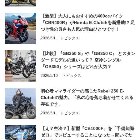
【新型】大人にもおすすめの400ccバイク
『CBR400R』がHonda E-Clutchを新搭載!? 足
つき性の良さも人気の理由ひとつです！
2026/6/1
トピックス
【比較】『GB350 S』や『GB350 C』 とスタン
ダードモデルの違いって？ 空冷シングル
『GB350』シリーズはどれが人気？
2026/5/10
トピックス
初心者ママライダーの感じたRebel 250 E-
Clutchの魅力。「私の心を落ち着かせてくれる
存在です」
2026/5/1
トピックス
【え？空冷？】新型『CB1000F』を「予備知識
ゼロ」でレビューすることになった→聞いてた