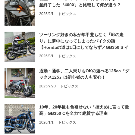
産終了した『400X』と比較して何が違う？
2025/2/1
トピックス
ツーリング好きの私が年甲斐もなく『峠の走
り』に夢中になってしまったバイクの話
【Hondaの道は1日にしてならず／GB350 S イ
ンプレ・レビュー 前編】
2026/3/1
トピックス
通勤・通学、二人乗りもOKの遊べる125cc『ダ
ックス125』は初心者の人も安心！
2025/7/20
トピックス
10年、20年後も色褪せない「控えめに言って最
高」GB350 Cを全力で絶賛する理由
2026/1/1
トピックス