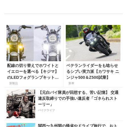
配線の切り替えでホワイトと
ベテランライダーをも唸らせ
イエローを選べる【キジマ】
るシブい実力派【カワサキ ニ
のLEDフォグランプキットに
ンジャ500＆Z500試乗】
ホンダ ダックス／グロム用が
新製品
新車
登場
【元白バイ隊員が回想する、苦い記憶】 交通
違反取締りでの手強い違反者「ゴネられスト
ーリー」
バイクライフ
関西〜九州間の帰省やドライブ旅行で、おト