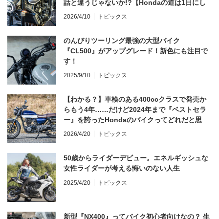
話と違うじゃないか!?【Hondaの道は1日にし
てならず／CB1000F ①第一印象 編】
2026/4/10
トピックス
のんびりツーリング最強の大型バイク
『CL500』がアップグレード！新色にも注目で
す！
2025/9/10
トピックス
【わかる？】車検のある400ccクラスで発売か
らもう4年……だけど2024年まで『ベストセラ
ー』を誇ったHondaのバイクってどれだと思
う？
2026/4/20
トピックス
50歳からライダーデビュー。エネルギッシュな
女性ライダーが考える悔いのない人生
2025/4/20
トピックス
新型『NX400』ってバイク初心者向けなの？ 生