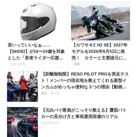
若いっていいなぁ……
【カワサキZ H2 SE】2027年
【SHOEI】が16〜24歳を対象
モデルを2026年9月5日に発
とした「若者ライダー応援キ
売！ カラーと主要諸元に変
ャンペーン」を実施
更はなく、価格は据え置きの
トピックス
新車
247万5000円！
【距離無制限】RESO PILOT PROを実走テス
ト！メンバーの現在地を教えてくれる新型イ
ンカムがめっちゃ便利な３つの理由【動画付
き】
用品・グッズ
【元白バイ隊員がこっそり教える】覆面パト
カーの見分け方と車両運用現場のリアル
バイクライフ