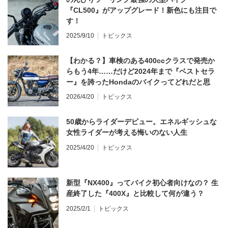
『CL500』がアップグレード！新色にも注目で
す！
2025/9/10
トピックス
【わかる？】車検のある400ccクラスで発売か
らもう4年……だけど2024年まで『ベストセラ
ー』を誇ったHondaのバイクってどれだと思
う？
2026/4/20
トピックス
50歳からライダーデビュー。エネルギッシュな
女性ライダーが考える悔いのない人生
2025/4/20
トピックス
新型『NX400』ってバイク初心者向けなの？ 生
産終了した『400X』と比較して何が違う？
2025/2/1
トピックス