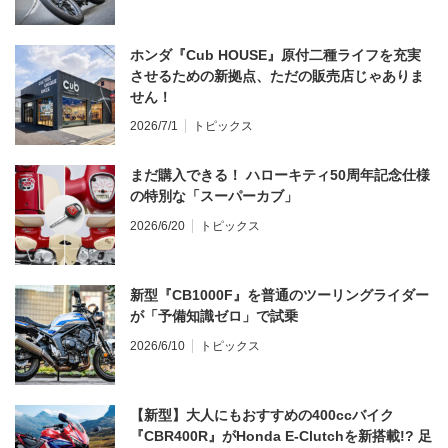
ホンダ『Cub HOUSE』原付二種ライフを充実
させるための新拠点、ただの販売店じゃありま
せん！
2026/7/1
トピックス
まだ購入できる！ ハローキティ50周年記念仕様
の特別な「スーパーカブ」
2026/6/20
トピックス
新型『CB1000F』を普通のツーリングライダー
が「予備知識ゼロ」で試乗
2026/6/10
トピックス
【新型】大人にもおすすめの400ccバイク
『CBR400R』がHonda E-Clutchを新搭載!? 足