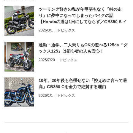
ツーリング好きの私が年甲斐もなく『峠の走
り』に夢中になってしまったバイクの話
【Hondaの道は1日にしてならず／GB350 S イ
ンプレ・レビュー 前編】
2026/3/1
トピックス
通勤・通学、二人乗りもOKの遊べる125cc『ダ
ックス125』は初心者の人も安心！
2025/7/20
トピックス
10年、20年後も色褪せない「控えめに言って最
高」GB350 Cを全力で絶賛する理由
2026/1/1
トピックス