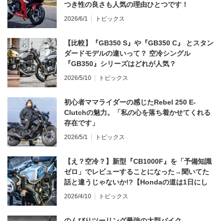
つき性の良さも人気の理由ひとつです！
2026/6/1
トピックス
【比較】『GB350 S』や『GB350 C』 とスタン
ダードモデルの違いって？ 空冷シングル
『GB350』シリーズはどれが人気？
2026/5/10
トピックス
初心者ママライダーの感じたRebel 250 E-
Clutchの魅力。「私の心を落ち着かせてくれる
存在です」
2026/5/1
トピックス
【え？空冷？】新型『CB1000F』を「予備知識
ゼロ」でレビューすることになった→聞いてた
話と違うじゃないか!?【Hondaの道は1日にし
てならず／CB1000F ①第一印象 編】
2026/4/10
トピックス
のんびりツーリング最強の大型バイク