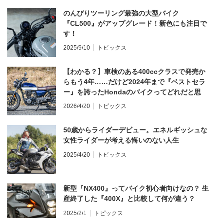
のんびりツーリング最強の大型バイク
『CL500』がアップグレード！新色にも注目で
す！
2025/9/10
トピックス
【わかる？】車検のある400ccクラスで発売か
らもう4年……だけど2024年まで『ベストセラ
ー』を誇ったHondaのバイクってどれだと思
う？
2026/4/20
トピックス
50歳からライダーデビュー。エネルギッシュな
女性ライダーが考える悔いのない人生
2025/4/20
トピックス
新型『NX400』ってバイク初心者向けなの？ 生
産終了した『400X』と比較して何が違う？
2025/2/1
トピックス