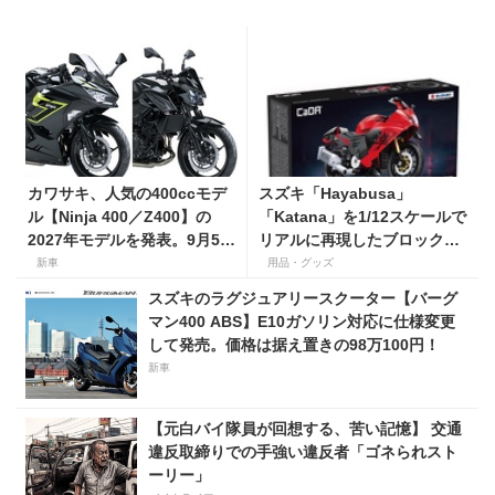
カワサキ、人気の400ccモデ
スズキ「Hayabusa」
ル【Ninja 400／Z400】の
「Katana」を1/12スケールで
2027年モデルを発表。9月5日
リアルに再現したブロックモ
より販売開始！
デルが登場！
新車
用品・グッズ
スズキのラグジュアリースクーター【バーグ
マン400 ABS】E10ガソリン対応に仕様変更
して発売。価格は据え置きの98万100円！
新車
【元白バイ隊員が回想する、苦い記憶】 交通
違反取締りでの手強い違反者「ゴネられスト
ーリー」