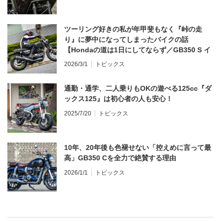
ツーリング好きの私が年甲斐もなく『峠の走
り』に夢中になってしまったバイクの話
【Hondaの道は1日にしてならず／GB350 S イ
ンプレ・レビュー 前編】
2026/3/1
トピックス
通勤・通学、二人乗りもOKの遊べる125cc『ダ
ックス125』は初心者の人も安心！
2025/7/20
トピックス
10年、20年後も色褪せない「控えめに言って最
高」GB350 Cを全力で絶賛する理由
2026/1/1
トピックス