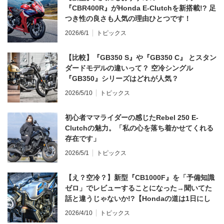
『CBR400R』がHonda E-Clutchを新搭載!? 足
つき性の良さも人気の理由ひとつです！
2026/6/1
トピックス
【比較】『GB350 S』や『GB350 C』 とスタン
ダードモデルの違いって？ 空冷シングル
『GB350』シリーズはどれが人気？
2026/5/10
トピックス
初心者ママライダーの感じたRebel 250 E-
Clutchの魅力。「私の心を落ち着かせてくれる
存在です」
2026/5/1
トピックス
【え？空冷？】新型『CB1000F』を「予備知識
ゼロ」でレビューすることになった→聞いてた
話と違うじゃないか!?【Hondaの道は1日にし
てならず／CB1000F ①第一印象 編】
2026/4/10
トピックス