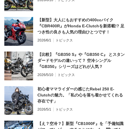
2026/6/10
トピックス
【新型】大人にもおすすめの400ccバイク
『CBR400R』がHonda E-Clutchを新搭載!? 足
つき性の良さも人気の理由ひとつです！
2026/6/1
トピックス
【比較】『GB350 S』や『GB350 C』 とスタン
ダードモデルの違いって？ 空冷シングル
『GB350』シリーズはどれが人気？
2026/5/10
トピックス
初心者ママライダーの感じたRebel 250 E-
Clutchの魅力。「私の心を落ち着かせてくれる
存在です」
2026/5/1
トピックス
【え？空冷？】新型『CB1000F』を「予備知識