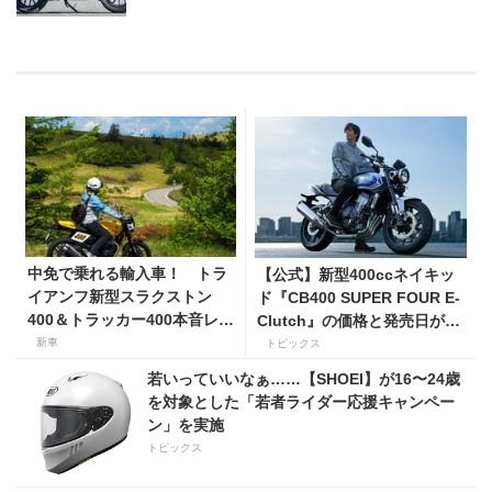
中免で乗れる輸入車！ トラ
【公式】新型400ccネイキッ
イアンフ新型スラクストン
ド『CB400 SUPER FOUR E-
400＆トラッカー400本音レビ
Clutch』の価格と発売日が決
ュー【身長154cmの足着き
定！ シリーズ最高58馬力＆
新車
トピックス
は？】
14kgもの軽量化!? 完全に
若いっていいなぁ……【SHOEI】が16〜24歳
「旧CB400SF」を超えた!?
を対象とした「若者ライダー応援キャンペー
【Honda2026新車ニュース】
ン」を実施
トピックス