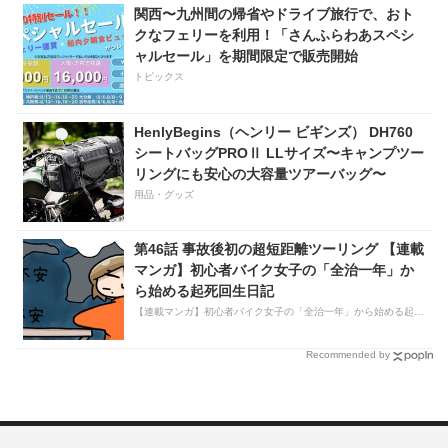
関西〜九州間の帰省やドライブ旅行で、おト
クなフェリーを利用！「さんふらわあスペシ
ャルセール」を期間限定で販売開始
トピックス
HenlyBegins（ヘンリー ビギンズ） DH760
シートバッグPROⅡ LLサイズ〜キャンプツー
リングにも安心の大容量ツアーバッグ〜
用品・グッズ
第46話 事故後初の超短距離ツーリング 【連載
マンガ】初心者バイク女子の「全治一年」か
ら始める起死回生日記
【連載マンガ】初心者バイク女子の「全治一年」から始める起死回生日記
Recommended by