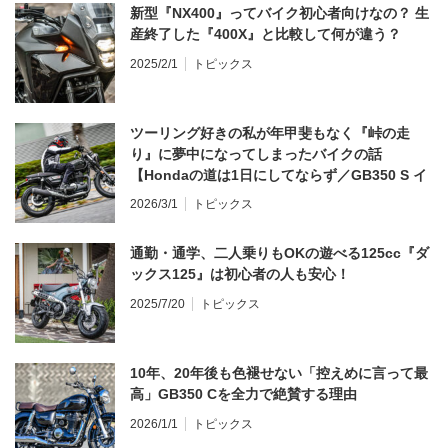
新型『NX400』ってバイク初心者向けなの？ 生
産終了した『400X』と比較して何が違う？
2025/2/1
トピックス
ツーリング好きの私が年甲斐もなく『峠の走
り』に夢中になってしまったバイクの話
【Hondaの道は1日にしてならず／GB350 S イ
ンプレ・レビュー 前編】
2026/3/1
トピックス
通勤・通学、二人乗りもOKの遊べる125cc『ダ
ックス125』は初心者の人も安心！
2025/7/20
トピックス
10年、20年後も色褪せない「控えめに言って最
高」GB350 Cを全力で絶賛する理由
2026/1/1
トピックス