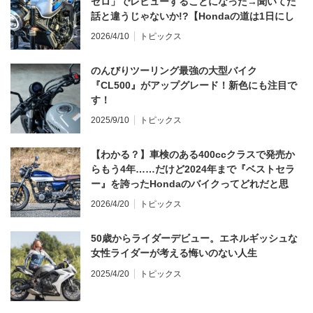
ゼロ」でレビューすることになった→聞いてた
話と違うじゃないか!?【Hondaの道は1日にし
てならず／CB1000F ①第一印象 編】
2026/4/10
トピックス
のんびりツーリング最強の大型バイク
『CL500』がアップグレード！新色にも注目で
す！
2025/9/10
トピックス
【わかる？】車検のある400ccクラスで発売か
らもう4年……だけど2024年まで『ベストセラ
ー』を誇ったHondaのバイクってどれだと思
う？
2026/4/20
トピックス
50歳からライダーデビュー。エネルギッシュな
女性ライダーが考える悔いのない人生
2025/4/20
トピックス