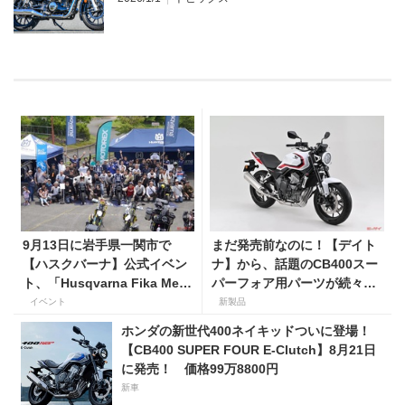
9月13日に岩手県一関市で
まだ発売前なのに！【デイト
【ハスクバーナ】公式イベン
ナ】から、話題のCB400スー
ト、「Husqvarna Fika Meet
パーフォア用パーツが続々登
in 一関」を開催
場！
イベント
新製品
ホンダの新世代400ネイキッドついに登場！
【CB400 SUPER FOUR E-Clutch】8月21日
に発売！ 価格99万8800円
新車