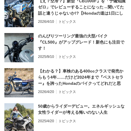
【え？空冷？】新型『CB1000F』を「予備知識
ゼロ」でレビューすることになった→聞いてた
話と違うじゃないか!?【Hondaの道は1日にし
てならず／CB1000F ①第一印象 編】
2026/4/10
トピックス
のんびりツーリング最強の大型バイク
『CL500』がアップグレード！新色にも注目で
す！
2025/9/10
トピックス
【わかる？】車検のある400ccクラスで発売か
らもう4年……だけど2024年まで『ベストセラ
ー』を誇ったHondaのバイクってどれだと思
う？
2026/4/20
トピックス
50歳からライダーデビュー。エネルギッシュな
女性ライダーが考える悔いのない人生
2025/4/20
トピックス