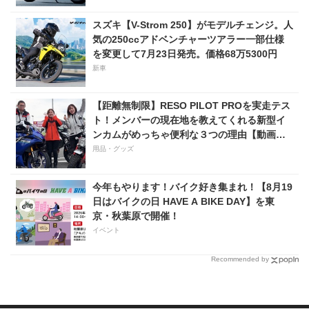
スズキ【V-Strom 250】がモデルチェンジ。人
気の250ccアドベンチャーツアラー一部仕様
を変更して7月23日発売。価格68万5300円
新車
【距離無制限】RESO PILOT PROを実走テス
ト！メンバーの現在地を教えてくれる新型イ
ンカムがめっちゃ便利な３つの理由【動画付
き】
用品・グッズ
今年もやります！バイク好き集まれ！【8月19
日はバイクの日 HAVE A BIKE DAY】を東
京・秋葉原で開催！
イベント
Recommended by