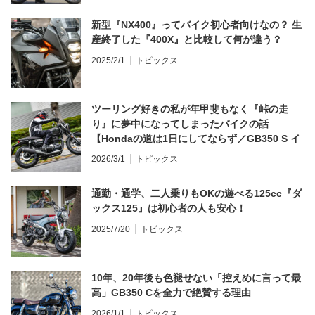
新型『NX400』ってバイク初心者向けなの？ 生
産終了した『400X』と比較して何が違う？
2025/2/1
トピックス
ツーリング好きの私が年甲斐もなく『峠の走
り』に夢中になってしまったバイクの話
【Hondaの道は1日にしてならず／GB350 S イ
ンプレ・レビュー 前編】
2026/3/1
トピックス
通勤・通学、二人乗りもOKの遊べる125cc『ダ
ックス125』は初心者の人も安心！
2025/7/20
トピックス
10年、20年後も色褪せない「控えめに言って最
高」GB350 Cを全力で絶賛する理由
2026/1/1
トピックス