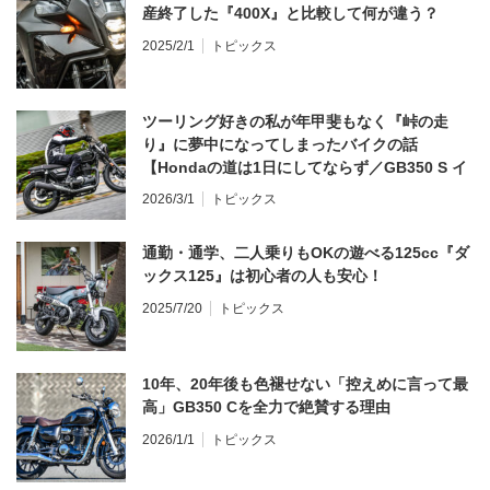
産終了した『400X』と比較して何が違う？
2025/2/1
トピックス
ツーリング好きの私が年甲斐もなく『峠の走
り』に夢中になってしまったバイクの話
【Hondaの道は1日にしてならず／GB350 S イ
ンプレ・レビュー 前編】
2026/3/1
トピックス
通勤・通学、二人乗りもOKの遊べる125cc『ダ
ックス125』は初心者の人も安心！
2025/7/20
トピックス
10年、20年後も色褪せない「控えめに言って最
高」GB350 Cを全力で絶賛する理由
2026/1/1
トピックス