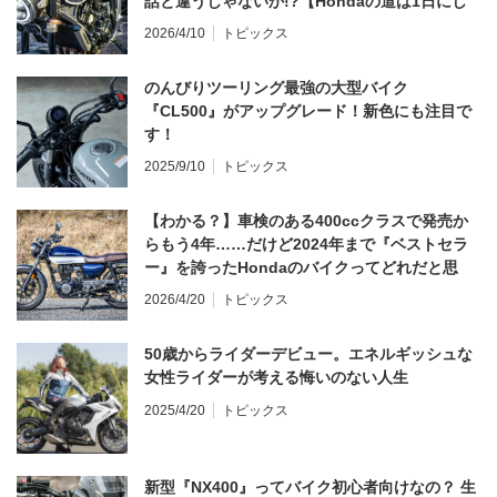
話と違うじゃないか!?【Hondaの道は1日にし
てならず／CB1000F ①第一印象 編】
2026/4/10
トピックス
のんびりツーリング最強の大型バイク
『CL500』がアップグレード！新色にも注目で
す！
2025/9/10
トピックス
【わかる？】車検のある400ccクラスで発売か
らもう4年……だけど2024年まで『ベストセラ
ー』を誇ったHondaのバイクってどれだと思
う？
2026/4/20
トピックス
50歳からライダーデビュー。エネルギッシュな
女性ライダーが考える悔いのない人生
2025/4/20
トピックス
新型『NX400』ってバイク初心者向けなの？ 生