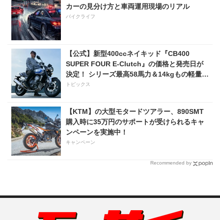
カーの見分け方と車両運用現場のリアル
バイクライフ
【公式】新型400ccネイキッド『CB400
SUPER FOUR E-Clutch』の価格と発売日が
決定！ シリーズ最高58馬力＆14kgもの軽量
化!? 完全に「旧CB400SF」を超えた!?
トピックス
【Honda2026新車ニュース】
【KTM】の大型モタードツアラー、890SMT
購入時に35万円のサポートが受けられるキャ
ンペーンを実施中！
キャンペーン
Recommended by