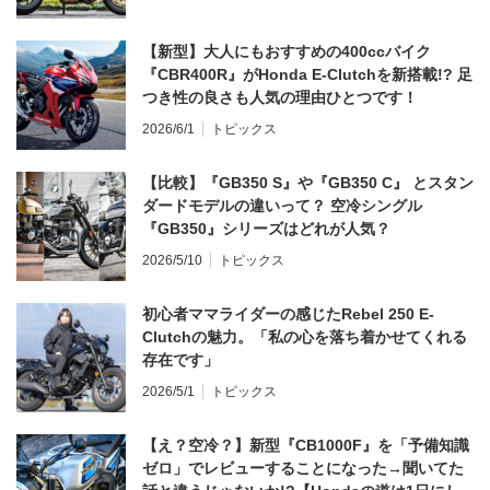
【新型】大人にもおすすめの400ccバイク
『CBR400R』がHonda E-Clutchを新搭載!? 足
つき性の良さも人気の理由ひとつです！
2026/6/1
トピックス
【比較】『GB350 S』や『GB350 C』 とスタン
ダードモデルの違いって？ 空冷シングル
『GB350』シリーズはどれが人気？
2026/5/10
トピックス
初心者ママライダーの感じたRebel 250 E-
Clutchの魅力。「私の心を落ち着かせてくれる
存在です」
2026/5/1
トピックス
【え？空冷？】新型『CB1000F』を「予備知識
ゼロ」でレビューすることになった→聞いてた