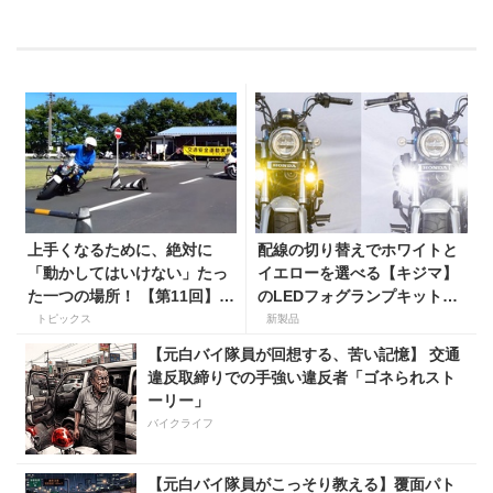
上手くなるために、絶対に
配線の切り替えでホワイトと
「動かしてはいけない」たっ
イエローを選べる【キジマ】
た一つの場所！ 【第11回】現
のLEDフォグランプキットに
役二輪教習指導員YouTuber
ホンダ ダックス／グロム用が
トピックス
新製品
ばくのライテク講座
登場
【元白バイ隊員が回想する、苦い記憶】 交通
違反取締りでの手強い違反者「ゴネられスト
ーリー」
バイクライフ
【元白バイ隊員がこっそり教える】覆面パト