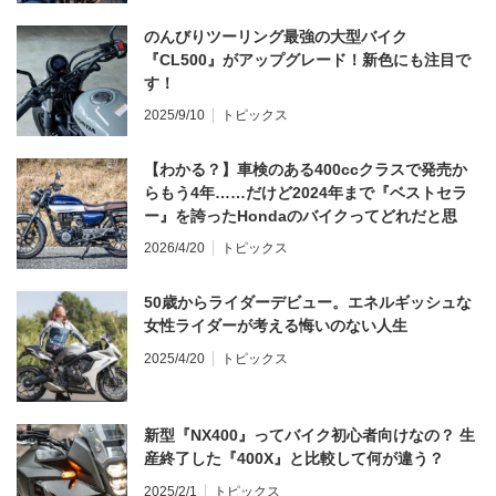
のんびりツーリング最強の大型バイク
『CL500』がアップグレード！新色にも注目で
す！
2025/9/10
トピックス
【わかる？】車検のある400ccクラスで発売か
らもう4年……だけど2024年まで『ベストセラ
ー』を誇ったHondaのバイクってどれだと思
う？
2026/4/20
トピックス
50歳からライダーデビュー。エネルギッシュな
女性ライダーが考える悔いのない人生
2025/4/20
トピックス
新型『NX400』ってバイク初心者向けなの？ 生
産終了した『400X』と比較して何が違う？
2025/2/1
トピックス