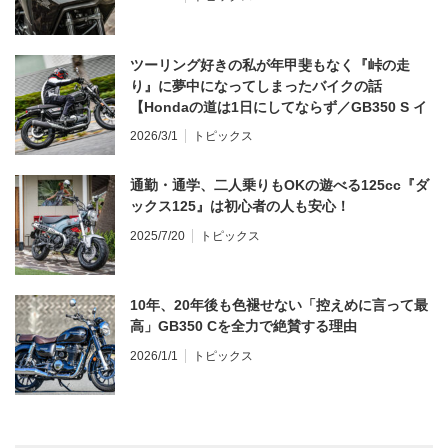
ツーリング好きの私が年甲斐もなく『峠の走
り』に夢中になってしまったバイクの話
【Hondaの道は1日にしてならず／GB350 S イ
ンプレ・レビュー 前編】
2026/3/1
トピックス
通勤・通学、二人乗りもOKの遊べる125cc『ダ
ックス125』は初心者の人も安心！
2025/7/20
トピックス
10年、20年後も色褪せない「控えめに言って最
高」GB350 Cを全力で絶賛する理由
2026/1/1
トピックス