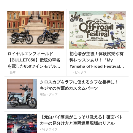
ロイヤルエンフィールド
初心者が主役！体験試乗や有
【BULLET650】伝統の車名
料レッスンあり！「My
を冠した650ツインモデルが
Yamaha off-road Festival」
登場。価格98万100円〜で、8
を9月5日・6日にオンタケエ
新車
トピックス
月27日発売！
クスプローラーパークで実
クロスカブをラフに使えるタフな相棒に！
施！
キジマのお薦めカスタムパーツ
用品・グッズ
【元白バイ隊員がこっそり教える】覆面パト
カーの見分け方と車両運用現場のリアル
バイクライフ