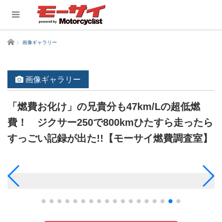
ホーム
画像ギャラリー
画像ギャラリー
「燃費お化け」の兄貴分も47km/Lの超低燃
費！ ジクサー250で800kmひたすら走ったら
すっごい記録が出た!!【モーサイ燃費調査室】