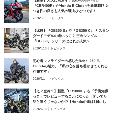
【新型】大人にもおすすめの400ccバイク
『CBR400R』がHonda E-Clutchを新搭載!? 足
つき性の良さも人気の理由ひとつです！
2026/6/1
トピックス
【比較】『GB350 S』や『GB350 C』 とスタン
ダードモデルの違いって？ 空冷シングル
『GB350』シリーズはどれが人気？
2026/5/10
トピックス
初心者ママライダーの感じたRebel 250 E-
Clutchの魅力。「私の心を落ち着かせてくれる
存在です」
2026/5/1
トピックス
【え？空冷？】新型『CB1000F』を「予備知識
ゼロ」でレビューすることになった→聞いてた
話と違うじゃないか!?【Hondaの道は1日にし
てならず／CB1000F ①第一印象 編】
2026/4/10
トピックス