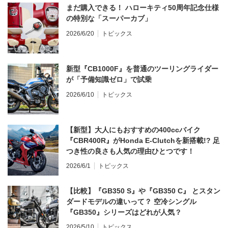
まだ購入できる！ ハローキティ50周年記念仕様
の特別な「スーパーカブ」
2026/6/20
トピックス
新型『CB1000F』を普通のツーリングライダー
が「予備知識ゼロ」で試乗
2026/6/10
トピックス
【新型】大人にもおすすめの400ccバイク
『CBR400R』がHonda E-Clutchを新搭載!? 足
つき性の良さも人気の理由ひとつです！
2026/6/1
トピックス
【比較】『GB350 S』や『GB350 C』 とスタン
ダードモデルの違いって？ 空冷シングル
『GB350』シリーズはどれが人気？
2026/5/10
トピックス