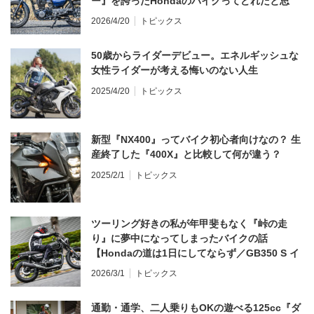
ー』を誇ったHondaのバイクってどれだと思
う？
2026/4/20
トピックス
50歳からライダーデビュー。エネルギッシュな
女性ライダーが考える悔いのない人生
2025/4/20
トピックス
新型『NX400』ってバイク初心者向けなの？ 生
産終了した『400X』と比較して何が違う？
2025/2/1
トピックス
ツーリング好きの私が年甲斐もなく『峠の走
り』に夢中になってしまったバイクの話
【Hondaの道は1日にしてならず／GB350 S イ
ンプレ・レビュー 前編】
2026/3/1
トピックス
通勤・通学、二人乗りもOKの遊べる125cc『ダ