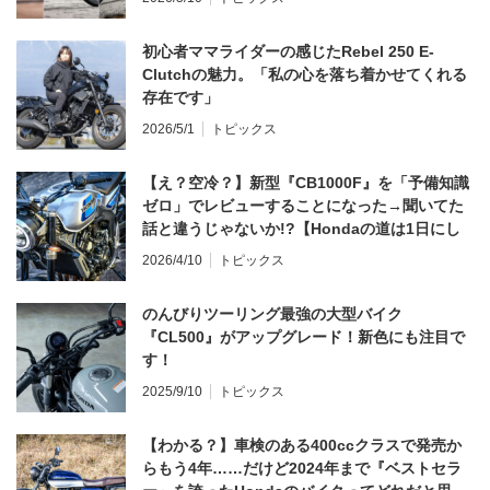
初心者ママライダーの感じたRebel 250 E-
Clutchの魅力。「私の心を落ち着かせてくれる
存在です」
2026/5/1
トピックス
【え？空冷？】新型『CB1000F』を「予備知識
ゼロ」でレビューすることになった→聞いてた
話と違うじゃないか!?【Hondaの道は1日にし
てならず／CB1000F ①第一印象 編】
2026/4/10
トピックス
のんびりツーリング最強の大型バイク
『CL500』がアップグレード！新色にも注目で
す！
2025/9/10
トピックス
【わかる？】車検のある400ccクラスで発売か
らもう4年……だけど2024年まで『ベストセラ