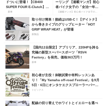
ドついに登場！【CB400
ーリング 【連載マンガ】初心
SUPER FOUR E-Clutch】8
者バイク女子の「全治一年」
月21日に発売！ 価格99万
から始める起死回生日記
新車
【連載マンガ】初心者バイク女子の「全治一年」から始める起死回生日記
8800円
取り付け簡単！接続はUSB-C！【デイトナ】
から巻きタイプのグリップヒーター「HOT
GRIP WRAP HEAT」が登場
新製品
【国内12台限定】アプリリア、220HPを誇る
究極の新型スーパースポーツ「RSV4
Factory」を発売。価格363万円！
新車
初心者が主役！体験試乗や有料レッスンあ
り！「My Yamaha off-road Festival」を9月
5日・6日にオンタケエクスプローラーパーク
で実施！
トピックス
配線の切り替えでホワイトとイエローを選べ