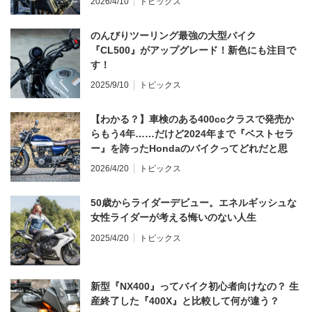
2026/4/10
トピックス
のんびりツーリング最強の大型バイク
『CL500』がアップグレード！新色にも注目で
す！
2025/9/10
トピックス
【わかる？】車検のある400ccクラスで発売か
らもう4年……だけど2024年まで『ベストセラ
ー』を誇ったHondaのバイクってどれだと思
う？
2026/4/20
トピックス
50歳からライダーデビュー。エネルギッシュな
女性ライダーが考える悔いのない人生
2025/4/20
トピックス
新型『NX400』ってバイク初心者向けなの？ 生
産終了した『400X』と比較して何が違う？