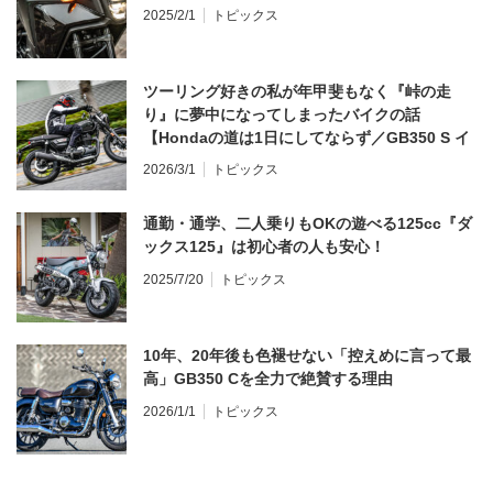
2025/2/1
トピックス
ツーリング好きの私が年甲斐もなく『峠の走
り』に夢中になってしまったバイクの話
【Hondaの道は1日にしてならず／GB350 S イ
ンプレ・レビュー 前編】
2026/3/1
トピックス
通勤・通学、二人乗りもOKの遊べる125cc『ダ
ックス125』は初心者の人も安心！
2025/7/20
トピックス
10年、20年後も色褪せない「控えめに言って最
高」GB350 Cを全力で絶賛する理由
2026/1/1
トピックス