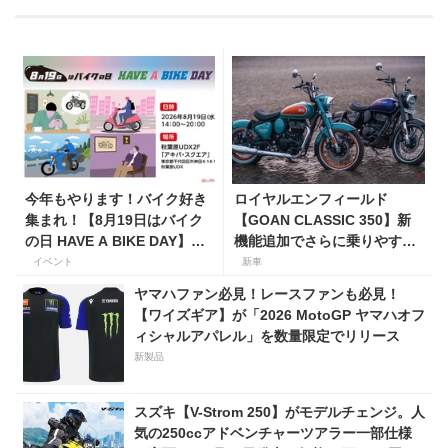
今年もやります！バイク好き
ロイヤルエンフィールド
集まれ！【8月19日はバイク
【GOAN CLASSIC 350】新
の日 HAVE A BIKE DAY】を
機能追加でさらに乗りやすく
東京・秋葉原で開催！
なった2026年モデルは、価格
イベント
新車
80万800円〜で7月31日発
ヤマハファン必見！レースファンも必見！
売！
【ワイズギア】が「2026 MotoGP ヤマハオフ
ィシャルアパレル」を数量限定でリリース
新製品
スズキ【V-Strom 250】がモデルチェンジ。人
気の250ccアドベンチャーツアラー一部仕様