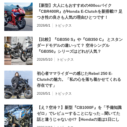
【新型】大人にもおすすめの400ccバイク
『CBR400R』がHonda E-Clutchを新搭載!? 足
つき性の良さも人気の理由ひとつです！
2026/6/1
トピックス
【比較】『GB350 S』や『GB350 C』 とスタン
ダードモデルの違いって？ 空冷シングル
『GB350』シリーズはどれが人気？
2026/5/10
トピックス
初心者ママライダーの感じたRebel 250 E-
Clutchの魅力。「私の心を落ち着かせてくれる
存在です」
2026/5/1
トピックス
【え？空冷？】新型『CB1000F』を「予備知識
ゼロ」でレビューすることになった→聞いてた
話と違うじゃないか!?【Hondaの道は1日にし
てならず／CB1000F ①第一印象 編】