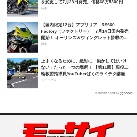
を変更して7月23日発売。価格68万5300円
新車
【国内限定12台】アプリリア「RS660
Factory（ファクトリー）」7月14日国内発売
開始！ オーリンズ＆ウィングレット搭載の上
級仕様は価格198万円！
新車
上手くなるために、絶対に「動かしてはいけ
ない」たった一つの場所！ 【第11回】現役二
輪教習指導員YouTuberばくのライテク講座
トピックス
Recommended by