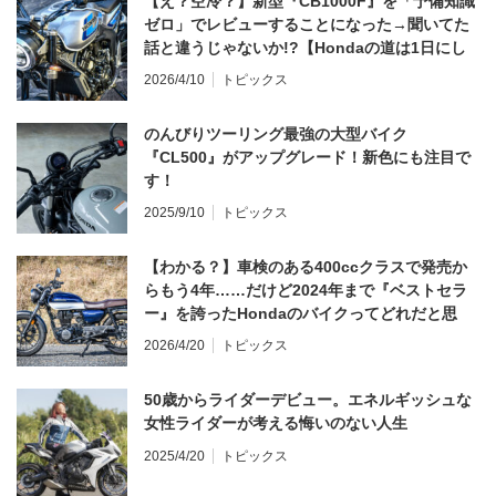
【え？空冷？】新型『CB1000F』を「予備知識
ゼロ」でレビューすることになった→聞いてた
話と違うじゃないか!?【Hondaの道は1日にし
てならず／CB1000F ①第一印象 編】
2026/4/10
トピックス
のんびりツーリング最強の大型バイク
『CL500』がアップグレード！新色にも注目で
す！
2025/9/10
トピックス
【わかる？】車検のある400ccクラスで発売か
らもう4年……だけど2024年まで『ベストセラ
ー』を誇ったHondaのバイクってどれだと思
う？
2026/4/20
トピックス
50歳からライダーデビュー。エネルギッシュな
女性ライダーが考える悔いのない人生
2025/4/20
トピックス