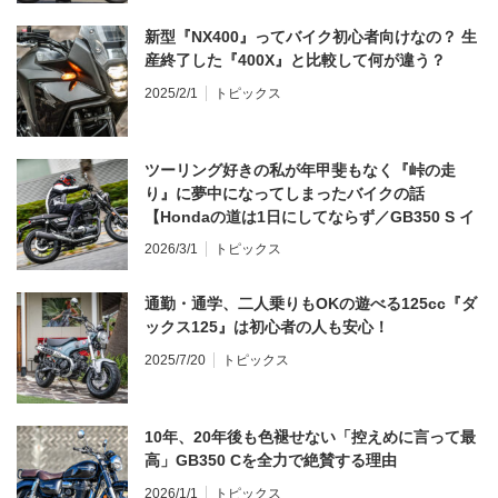
新型『NX400』ってバイク初心者向けなの？ 生
産終了した『400X』と比較して何が違う？
2025/2/1
トピックス
ツーリング好きの私が年甲斐もなく『峠の走
り』に夢中になってしまったバイクの話
【Hondaの道は1日にしてならず／GB350 S イ
ンプレ・レビュー 前編】
2026/3/1
トピックス
通勤・通学、二人乗りもOKの遊べる125cc『ダ
ックス125』は初心者の人も安心！
2025/7/20
トピックス
10年、20年後も色褪せない「控えめに言って最
高」GB350 Cを全力で絶賛する理由
2026/1/1
トピックス