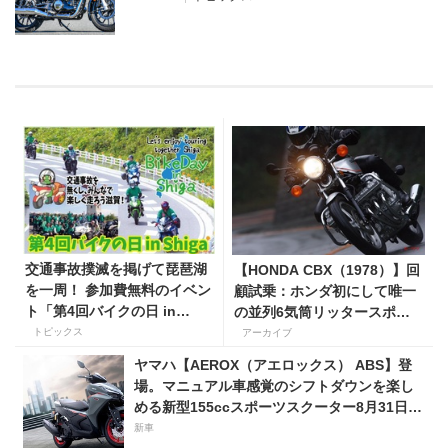
交通事故撲滅を掲げて琵琶湖
【HONDA CBX（1978）】回
を一周！ 参加費無料のイベン
顧試乗：ホンダ初にして唯一
ト「第4回バイクの日 in
の並列6気筒リッタースポー
Shiga」を8月15日、16日に
ツはどんな乗り味だったの
トピックス
アーカイブ
開催
か？
ヤマハ【AEROX（アエロックス） ABS】登
場。マニュアル車感覚のシフトダウンを楽し
める新型155ccスポーツスクーター8月31日発
売。価格48万1800円
新車