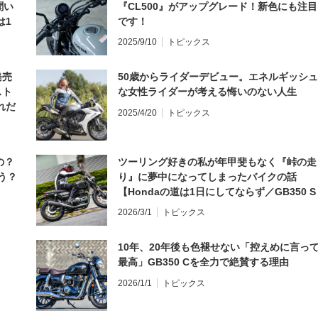
聞い
『CL500』がアップグレード！新色にも注目
は1
です！
編】
2025/9/10
トピックス
発売
50歳からライダーデビュー。エネルギッシュ
スト
な女性ライダーが考える悔いのない人生
れだ
2025/4/20
トピックス
の？
ツーリング好きの私が年甲斐もなく『峠の走
う？
り』に夢中になってしまったバイクの話
【Hondaの道は1日にしてならず／GB350 S
インプレ・レビュー 前編】
2026/3/1
トピックス
10年、20年後も色褪せない「控えめに言っ
最高」GB350 Cを全力で絶賛する理由
2026/1/1
トピックス