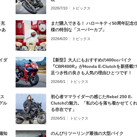
2026/7/10
トピックス
を充
まだ購入できる！ ハローキティ50周年記念
ゃあ
様の特別な「スーパーカブ」
2026/6/20
トピックス
イダ
【新型】大人にもおすすめの400ccバイク
『CBR400R』がHonda E-Clutchを新搭載!
足つき性の良さも人気の理由ひとつです！
2026/6/1
トピックス
とス
初心者ママライダーの感じたRebel 250 E-
グル
Clutchの魅力。「私の心を落ち着かせてく
る存在です」
2026/5/1
トピックス
備知
のんびりツーリング最強の大型バイク