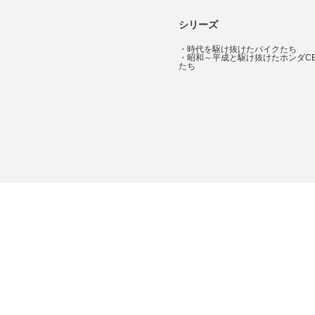
シリーズ
・
時代を駆け抜けたバイクたち
・
昭和～平成と駆け抜けたホンダC
たち