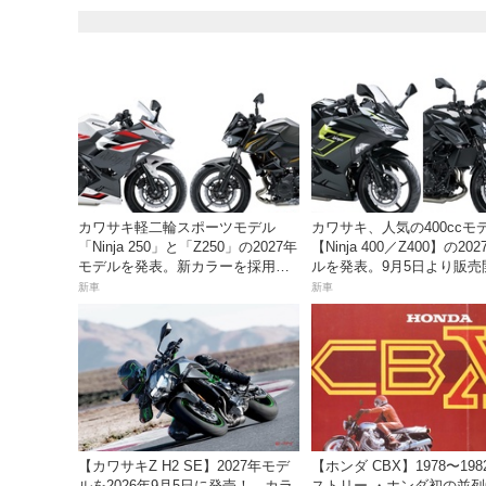
カワサキ軽二輪スポーツモデル
カワサキ、人気の400ccモ
「Ninja 250」と「Z250」の2027年
【Ninja 400／Z400】の20
モデルを発表。新カラーを採用し9
ルを発表。9月5日より販売
月5日より発売！
新車
新車
【カワサキZ H2 SE】2027年モデ
【ホンダ CBX】1978〜19
ルを2026年9月5日に発売！ カラ
ストリー ・ホンダ初の並列