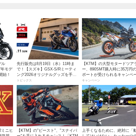
デル
先行販売は8月19日（水）11時ま
【KTM】の大型モタードツア
27年モデ
で！【スズキ】GSX-S/Rミーティ
ー、890SMT購入時に35万円
開始！
ング2026オリジナルグッズを手に
ポートが受けられるキャンペ
入れよう！
を実施中！
トピックス
キャンペーン
82ミニヒ
【KTM】の"ビースト"、"スナイパ
上手くなるために、絶対に「
6気筒
ー"を手に入れるチャンス！「KTM
してはいけない」たった一つ