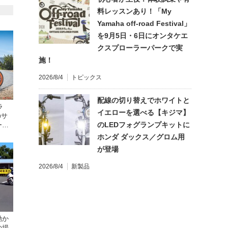
料レッスンあり！「My
Yamaha off-road Festival」
を9月5日・6日にオンタケエ
クスプローラーパークで実
施！
2026/8/4
トピックス
配線の切り替えでホワイトと
ラ
イエローを選べる【キジマ】
のサ
のLEDフォグランプキットに
ーン
ホンダ ダックス／グロム用
が登場
2026/8/4
新製品
動か
の場