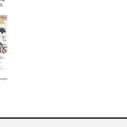
指導
座
料レ
-
日にオ
クで