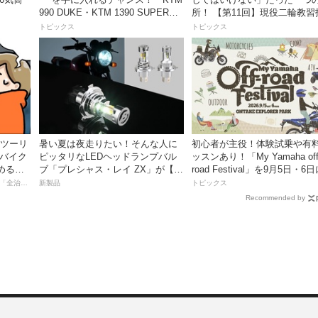
990 DUKE・KTM 1390 SUPER
所！ 【第11回】現役二輪教習
DUKE R EVO 購入サポートキャン
員YouTuberばくのライテク講
トピックス
トピックス
ペーン」
離ツーリ
暑い夏は夜走りたい！そんな人に
初心者が主役！体験試乗や有
者バイク
ピッタリなLEDヘッドランプバル
ッスンあり！「My Yamaha off
める起
ブ「プレシャス・レイ ZX」が【デ
road Festival」を9月5日・6
イトナ】から登場
ンタケエクスプローラーパー
【連載マンガ】初心者バイク女子の「全治一年」から始める起死回生日記
新製品
トピックス
実施！
Recommended by