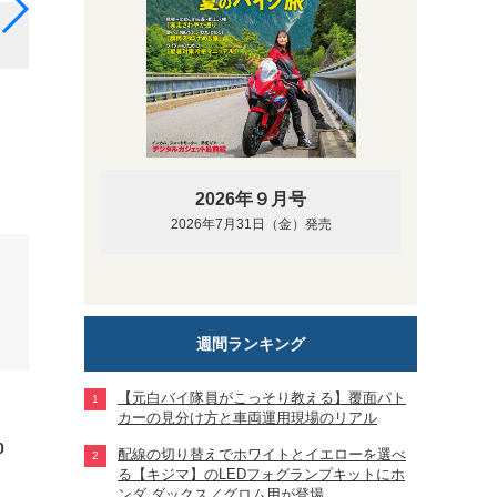
柴田カメラマンはの愛車は、タイヤをダンロップGT6
2026年９月号
2026年7月31日（金）発売
週間ランキング
【元白バイ隊員がこっそり教える】覆面パト
カーの見分け方と車両運用現場のリアル
0
配線の切り替えでホワイトとイエローを選べ
る【キジマ】のLEDフォグランプキットにホ
ンダ ダックス／グロム用が登場