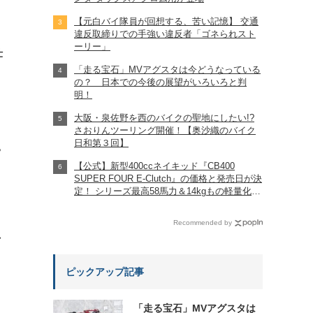
【元白バイ隊員が回想する、苦い記憶】 交通
違反取締りでの手強い違反者「ゴネられスト
ーリー」
仕
「走る宝石」MVアグスタは今どうなっている
の？ 日本での今後の展望がいろいろと判
明！
大阪・泉佐野を西のバイクの聖地にしたい!?
さおりんツーリング開催！【奥沙織のバイク
日和第３回】
?
【公式】新型400ccネイキッド『CB400
SUPER FOUR E-Clutch』の価格と発売日が決
定！ シリーズ最高58馬力＆14kgもの軽量化!?
完全に「旧CB400SF」を超えた!?
【Honda2026新車ニュース】
Recommended by
れ
ピックアップ記事
「走る宝石」MVアグスタは