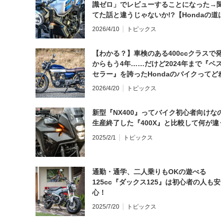
識ゼロ」でレビューすることになった→
てた話と違うじゃないか!?【Hondaの道
日にしてならず／CB1000F ①第一印象 
2026/4/10
トピックス
【わかる？】車検のある400ccクラスで
からもう4年……だけど2024年まで『ベ
セラー』を誇ったHondaのバイクってど
と思う？
2026/4/20
トピックス
新型『NX400』ってバイク初心者向けな
生産終了した『400X』と比較して何が違
2025/2/1
トピックス
通勤・通学、二人乗りもOKの遊べる
125cc『ダックス125』は初心者の人も安
心！
2025/7/20
トピックス