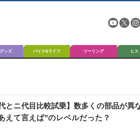
グッズ
バイク&ライフ
ツーリング
ヒス
初代とニ代目比較試乗】数多くの部品が異
“あえて言えば”のレベルだった？