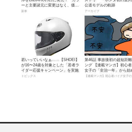
ーと主要諸元に変更はなく、価格
公道モデルの軌跡
は据え置きの247万5000円！
新車
アーカイブ
若いっていいなぁ……【SHOEI】
第46話 事故後初の超短距
が16〜24歳を対象とした「若者ラ
ング 【連載マンガ】初心
イダー応援キャンペーン」を実施
女子の「全治一年」から始
死回生日記
トピックス