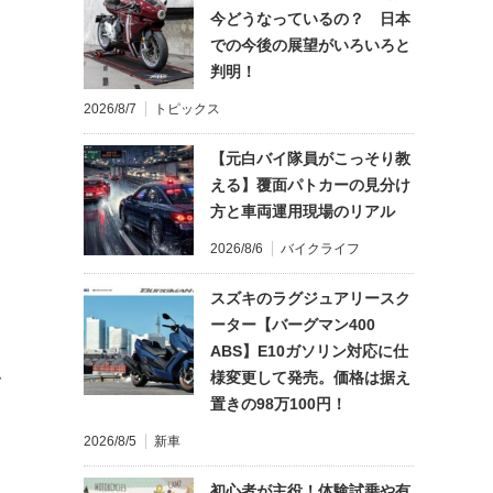
今どうなっているの？ 日本
での今後の展望がいろいろと
判明！
2026/8/7
トピックス
【元白バイ隊員がこっそり教
える】覆面パトカーの見分け
方と車両運用現場のリアル
2026/8/6
バイクライフ
スズキのラグジュアリースク
ーター【バーグマン400
ABS】E10ガソリン対応に仕
様変更して発売。価格は据え
て
置きの98万100円！
2026/8/5
新車
初心者が主役！体験試乗や有