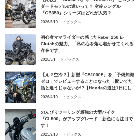
ダードモデルの違いって？ 空冷シングル
『GB350』シリーズはどれが人気？
2026/5/10
トピックス
初心者ママライダーの感じたRebel 250 E-
Clutchの魅力。「私の心を落ち着かせてくれる
存在です」
2026/5/1
トピックス
【え？空冷？】新型『CB1000F』を「予備知識
ゼロ」でレビューすることになった→聞いてた
話と違うじゃないか!?【Hondaの道は1日にし
てならず／CB1000F ①第一印象 編】
2026/4/10
トピックス
のんびりツーリング最強の大型バイク
『CL500』がアップグレード！新色にも注目で
す！
2025/9/10
トピックス