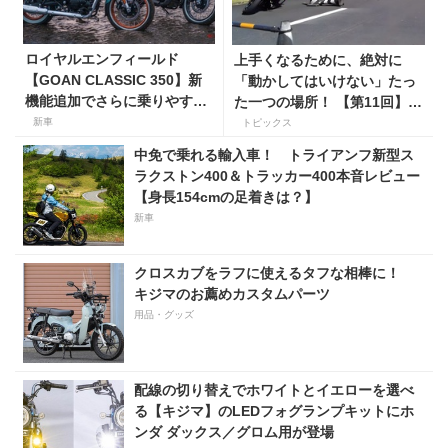
ロイヤルエンフィールド
上手くなるために、絶対に
【GOAN CLASSIC 350】新
「動かしてはいけない」たっ
機能追加でさらに乗りやすく
た一つの場所！ 【第11回】現
なった2026年モデルは、価格
役二輪教習指導員YouTuber
新車
トピックス
80万800円〜で7月31日発
ばくのライテク講座
中免で乗れる輸入車！ トライアンフ新型ス
売！
ラクストン400＆トラッカー400本音レビュー
【身長154cmの足着きは？】
新車
クロスカブをラフに使えるタフな相棒に！
キジマのお薦めカスタムパーツ
用品・グッズ
配線の切り替えでホワイトとイエローを選べ
る【キジマ】のLEDフォグランプキットにホ
ンダ ダックス／グロム用が登場