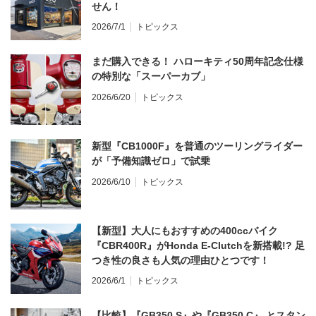
せん！
2026/7/1
トピックス
まだ購入できる！ ハローキティ50周年記念仕様
の特別な「スーパーカブ」
2026/6/20
トピックス
新型『CB1000F』を普通のツーリングライダー
が「予備知識ゼロ」で試乗
2026/6/10
トピックス
【新型】大人にもおすすめの400ccバイク
『CBR400R』がHonda E-Clutchを新搭載!? 足
つき性の良さも人気の理由ひとつです！
2026/6/1
トピックス
【比較】『GB350 S』や『GB350 C』 とスタン