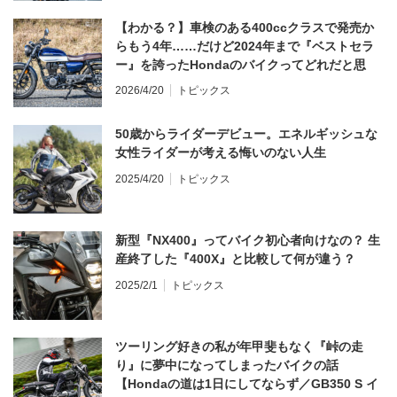
【わかる？】車検のある400ccクラスで発売か
らもう4年……だけど2024年まで『ベストセラ
ー』を誇ったHondaのバイクってどれだと思
う？
2026/4/20
トピックス
50歳からライダーデビュー。エネルギッシュな
女性ライダーが考える悔いのない人生
2025/4/20
トピックス
新型『NX400』ってバイク初心者向けなの？ 生
産終了した『400X』と比較して何が違う？
2025/2/1
トピックス
ツーリング好きの私が年甲斐もなく『峠の走
り』に夢中になってしまったバイクの話
【Hondaの道は1日にしてならず／GB350 S イ