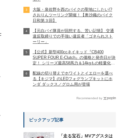
大阪・泉佐野を西のバイクの聖地にしたい!?
さおりんツーリング開催！【奥沙織のバイク
日和第３回】
【元白バイ隊員が回想する、苦い記憶】 交通
仕
違反取締りでの手強い違反者「ゴネられスト
ーリー」
【公式】新型400ccネイキッド『CB400
SUPER FOUR E-Clutch』の価格と発売日が決
定！ シリーズ最高58馬力＆14kgもの軽量化!?
完全に「旧CB400SF」を超えた!?
配線の切り替えでホワイトとイエローを選べ
【Honda2026新車ニュース】
?
る【キジマ】のLEDフォグランプキットにホ
ンダ ダックス／グロム用が登場
Recommended by
れ
ピックアップ記事
「走る宝石」MVアグスタは