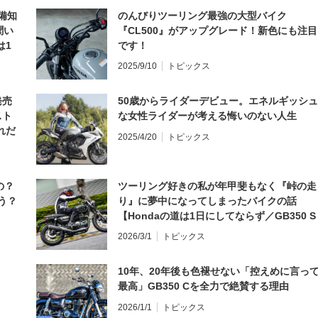
備知
のんびりツーリング最強の大型バイク
聞い
『CL500』がアップグレード！新色にも注目
は1
です！
編】
2025/9/10
トピックス
発売
50歳からライダーデビュー。エネルギッシュ
スト
な女性ライダーが考える悔いのない人生
れだ
2025/4/20
トピックス
の？
ツーリング好きの私が年甲斐もなく『峠の走
う？
り』に夢中になってしまったバイクの話
【Hondaの道は1日にしてならず／GB350 S
インプレ・レビュー 前編】
2026/3/1
トピックス
10年、20年後も色褪せない「控えめに言っ
最高」GB350 Cを全力で絶賛する理由
2026/1/1
トピックス