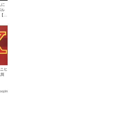
人に
バル
が【デ
ミニヒ
気筒