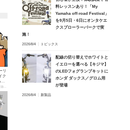
料レッスンあり！「My
Yamaha off-road Festival」
を9月5日・6日にオンタケエ
クスプローラーパークで実
施！
2026/8/4
トピックス
配線の切り替えでホワイトと
イエローを選べる【キジマ】
ーリ
のLEDフォグランプキットに
イク
ホンダ ダックス／グロム用
る起
が登場
【連載マンガ】初心者バイク女子の「全治一年」から始める起死回生日記
2026/8/4
新製品