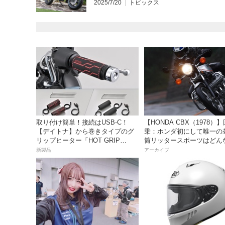
2025/7/20
トピックス
取り付け簡単！接続はUSB-C！
【HONDA CBX（1978）
【デイトナ】から巻きタイプのグ
乗：ホンダ初にして唯一の
リップヒーター「HOT GRIP
筒リッタースポーツはどん
WRAP HEAT」が登場
味だったのか？
新製品
アーカイブ