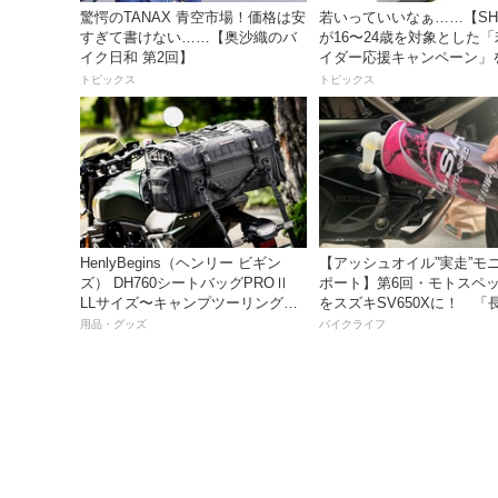
驚愕のTANAX 青空市場！価格は安
若いっていいなぁ……【SH
すぎて書けない……【奥沙織のバ
が16〜24歳を対象とした
イク日和 第2回】
イダー応援キャンペーン」
トピックス
トピックス
HenlyBegins（ヘンリー ビギン
【アッシュオイル”実走”モ
ズ） DH760シートバッグPROⅡ
ポート】第6回・モトスペッ
LLサイズ〜キャンプツーリングに
をスズキSV650Xに！ 「
も安心の大容量ツアーバッグ〜
レスだったシフトの固さが
用品・グッズ
バイクライフ
おかげで滑らかに！」