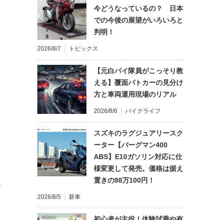
今どうなっているの？ 日本
での今後の展望がいろいろと
判明！
2026/8/7
トピックス
【元白バイ隊員がこっそり教
える】覆面パトカーの見分け
方と車両運用現場のリアル
2026/8/6
バイクライフ
スズキのラグジュアリースク
ーター【バーグマン400
ABS】E10ガソリン対応に仕
様変更して発売。価格は据え
置きの98万100円！
て
2026/8/5
新車
初心者が主役！体験試乗や有