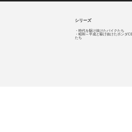
シリーズ
・
時代を駆け抜けたバイクたち
・
昭和～平成と駆け抜けたホンダC
たち