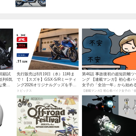
】回顧試
先行販売は8月19日（水）11時ま
第46話 事故後初の超短距離ツ
並列6気
で！【スズキ】GSX-S/Rミーティ
ング 【連載マンガ】初心者バ
な乗り
ング2026オリジナルグッズを手に
女子の「全治一年」から始め
入れよう！
死回生日記
トピックス