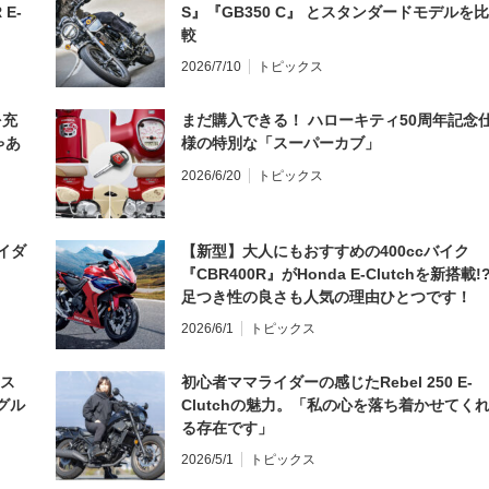
 E-
S』『GB350 C』 とスタンダードモデルを比
較
2026/7/10
トピックス
を充
まだ購入できる！ ハローキティ50周年記念
ゃあ
様の特別な「スーパーカブ」
2026/6/20
トピックス
イダ
【新型】大人にもおすすめの400ccバイク
『CBR400R』がHonda E-Clutchを新搭載!
足つき性の良さも人気の理由ひとつです！
2026/6/1
トピックス
とス
初心者ママライダーの感じたRebel 250 E-
グル
Clutchの魅力。「私の心を落ち着かせてく
る存在です」
2026/5/1
トピックス