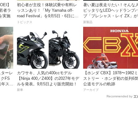
OEI】
初心者が主役！体験試乗や有料レ
暑い夏は夜走りたい！そんな
「若者ラ
ッスンあり！「My Yamaha off-
ピッタリなLEDヘッドランプ
を実施
road Festival」を9月5日・6日にオ
ブ「プレシャス・レイ ZX」
ンタケエクスプローラーパークで
イトナ】から登場
トピックス
新製品
実施！
ニターレ
カワサキ、人気の400ccモデル
【ホンダ CBX】1978〜1982
クFS
【Ninja 400／Z400】の2027年モデ
ストリー ・ホンダ初の並列6
長年スト
ルを発表。9月5日より販売開始！
公道モデルの軌跡
コレの
新車
アーカイブ
Recommended by