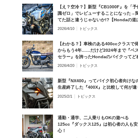
【え？空冷？】新型『CB1000F』を「予
識ゼロ」でレビューすることになった→
てた話と違うじゃないか!?【Hondaの道
日にしてならず／CB1000F ①第一印象 
2026/4/10
トピックス
【わかる？】車検のある400ccクラスで
からもう4年……だけど2024年まで『ベ
セラー』を誇ったHondaのバイクってど
と思う？
2026/4/20
トピックス
新型『NX400』ってバイク初心者向けな
生産終了した『400X』と比較して何が違
2025/2/1
トピックス
通勤・通学、二人乗りもOKの遊べる
125cc『ダックス125』は初心者の人も安
心！