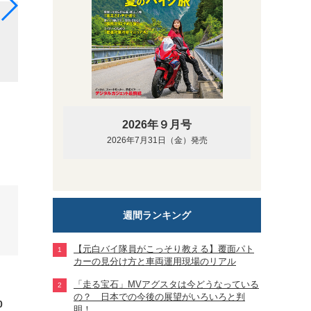
て
会場となった栃木県日光市の地元グルメを提供という
をはじめ、高原にぴったりのスペシャルローストコー
切れないお楽しみですからね！
2026年９月号
2026年7月31日（金）発売
週間ランキング
【元白バイ隊員がこっそり教える】覆面パト
カーの見分け方と車両運用現場のリアル
「走る宝石」MVアグスタは今どうなっている
の？ 日本での今後の展望がいろいろと判
0
明！