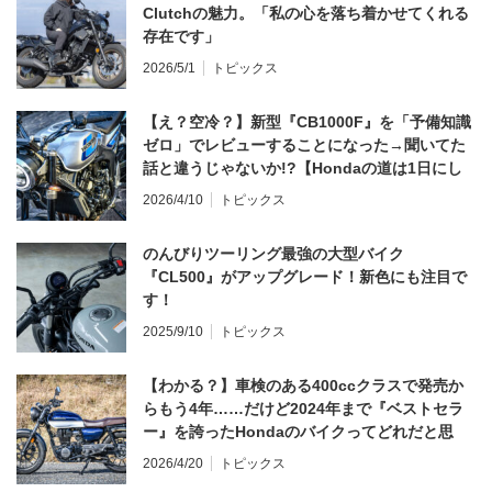
Clutchの魅力。「私の心を落ち着かせてくれる
存在です」
2026/5/1
トピックス
【え？空冷？】新型『CB1000F』を「予備知識
ゼロ」でレビューすることになった→聞いてた
話と違うじゃないか!?【Hondaの道は1日にし
てならず／CB1000F ①第一印象 編】
2026/4/10
トピックス
のんびりツーリング最強の大型バイク
『CL500』がアップグレード！新色にも注目で
す！
2025/9/10
トピックス
【わかる？】車検のある400ccクラスで発売か
らもう4年……だけど2024年まで『ベストセラ
ー』を誇ったHondaのバイクってどれだと思
う？
2026/4/20
トピックス