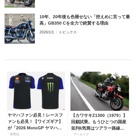
10年、20年後も色褪せない「控えめに言って最
高」GB350 Cを全力で絶賛する理由
2026/1/1
トピックス
ヤマハファン必見！レースフ
【カワサキZ1300（1979）】
ァンも必見！【ワイズギア】
回顧試乗。もうひとつの国産
が「2026 MotoGP ヤマハオ
並列6気筒はツアラー路線で
フィシャルアパレル」を数量
生き残った
新製品
アーカイブ