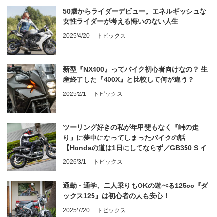
50歳からライダーデビュー。エネルギッシュな
女性ライダーが考える悔いのない人生
2025/4/20
トピックス
新型『NX400』ってバイク初心者向けなの？ 生
産終了した『400X』と比較して何が違う？
2025/2/1
トピックス
ツーリング好きの私が年甲斐もなく『峠の走
り』に夢中になってしまったバイクの話
【Hondaの道は1日にしてならず／GB350 S イ
ンプレ・レビュー 前編】
2026/3/1
トピックス
通勤・通学、二人乗りもOKの遊べる125cc『ダ
ックス125』は初心者の人も安心！
2025/7/20
トピックス