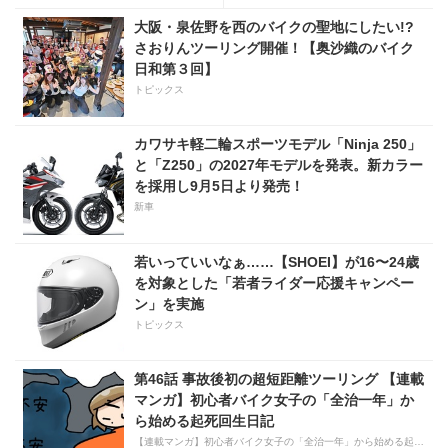
限定でリリース
大阪・泉佐野を西のバイクの聖地にしたい!?
さおりんツーリング開催！【奥沙織のバイク
日和第３回】
トピックス
カワサキ軽二輪スポーツモデル「Ninja 250」
と「Z250」の2027年モデルを発表。新カラー
を採用し9月5日より発売！
新車
若いっていいなぁ……【SHOEI】が16〜24歳
を対象とした「若者ライダー応援キャンペー
ン」を実施
トピックス
第46話 事故後初の超短距離ツーリング 【連載
マンガ】初心者バイク女子の「全治一年」か
ら始める起死回生日記
【連載マンガ】初心者バイク女子の「全治一年」から始める起死回生日記