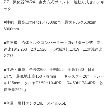
7.7 気化器PW24 点火方式ポイント 始動方式セル／キ
ック
■性能 最高出力47ps／7500rpm 最大トルク5.0kgm／
6000rpm
■変速機 流体トルクコンバーター＋2段リターン式 変
速比1速2.263 2速1.520 一次減速比1.419 二次減速比
2.733
■寸法・重量 全長2260 全幅855 全高1230 軸距
1475 最低地上高150（各mm） キャスター28° トレー
ル115mm タイヤF3.50H19-4PR R4.50H17A-4PR 乾
燥重量262kg
■容量 燃料タンク19L オイル5.5L