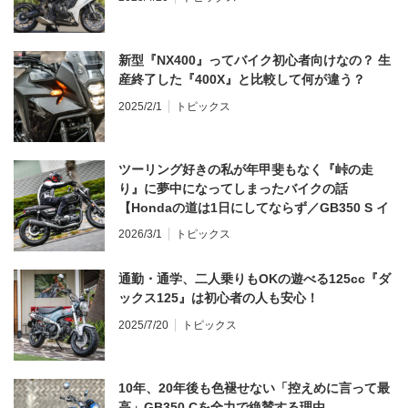
新型『NX400』ってバイク初心者向けなの？ 生
産終了した『400X』と比較して何が違う？
2025/2/1
トピックス
ツーリング好きの私が年甲斐もなく『峠の走
り』に夢中になってしまったバイクの話
【Hondaの道は1日にしてならず／GB350 S イ
ンプレ・レビュー 前編】
2026/3/1
トピックス
通勤・通学、二人乗りもOKの遊べる125cc『ダ
ックス125』は初心者の人も安心！
2025/7/20
トピックス
10年、20年後も色褪せない「控えめに言って最
高」GB350 Cを全力で絶賛する理由