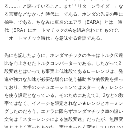
る……」と謳っていること。まだ「リターンライダー」な
る言葉などなかった時代に、である。ホンダの先見の明に
拍手、である。ちなみに車名のエアラ（EARA）とは、時
代（ERA）にオートマチックのAを組み合わせたもので、
「オートマチック時代」を意味する造語である。
先にも記したように、ホンダマチックのキモはトルク伝達
比を向上させたトルクコンバーターである。したがって2
段変速とはいっても事実上低速段であるローレンジは、発
進や強力な加速が必要な場合に使う補助ギヤ的役割を担っ
ており、大半のシチュエーションではスター（★）レンジ
を使う設定となっている。そのためにあえて1、2などの数
字ではなく、イメージを限定されない★レンジとネーミン
グしたのだろう。エアラに限らずホンダマチック車の謳い
文句は「スターレンジによる無段変速」だったが、無段変
速とはよく言ったものだ。実はまったく変速していないの