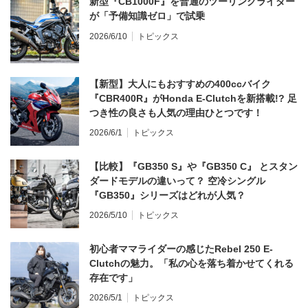
新型『CB1000F』を普通のツーリングライダー
が「予備知識ゼロ」で試乗
2026/6/10
トピックス
【新型】大人にもおすすめの400ccバイク
『CBR400R』がHonda E-Clutchを新搭載!? 足
つき性の良さも人気の理由ひとつです！
2026/6/1
トピックス
【比較】『GB350 S』や『GB350 C』 とスタン
ダードモデルの違いって？ 空冷シングル
『GB350』シリーズはどれが人気？
2026/5/10
トピックス
初心者ママライダーの感じたRebel 250 E-
Clutchの魅力。「私の心を落ち着かせてくれる
存在です」
2026/5/1
トピックス