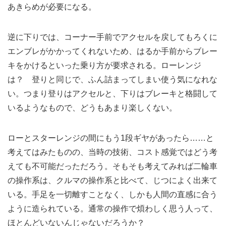
あきらめが必要になる。
逆に下りでは、コーナー手前でアクセルを戻してもろくに
エンブレがかかってくれないため、はるか手前からブレー
キをかけるといった乗り方が要求される。ローレンジ
は？ 登りと同じで、ふん詰まってしまい使う気になれな
い。つまり登りはアクセルと、下りはブレーキと格闘して
いるようなもので、どうもあまり楽しくない。
ローとスターレンジの間にもう1段ギヤがあったら……と
考えてはみたものの、当時の技術、コスト感覚ではどう考
えても不可能だっただろう。そもそも考えてみれば二輪車
の操作系は、クルマの操作系と比べて、じつによく出来て
いる。手足を一切離すことなく、しかも人間の直感に合う
ように造られている。通常の操作で煩わしく思う人って、
ほとんどいないんじゃないだろうか？