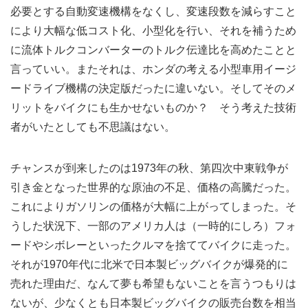
必要とする自動変速機構をなくし、変速段数を減らすこと
により大幅な低コスト化、小型化を行い、それを補うため
に流体トルクコンバーターのトルク伝達比を高めたことと
言っていい。またそれは、ホンダの考える小型車用イージ
ードライブ機構の決定版だったに違いない。そしてそのメ
リットをバイクにも生かせないものか？ そう考えた技術
者がいたとしても不思議はない。
チャンスが到来したのは1973年の秋、第四次中東戦争が
引き金となった世界的な原油の不足、価格の高騰だった。
これによりガソリンの価格が大幅に上がってしまった。そ
うした状況下、一部のアメリカ人は（一時的にしろ）フォ
ードやシボレーといったクルマを捨ててバイクに走った。
それが1970年代に北米で日本製ビッグバイクが爆発的に
売れた理由だ、なんて夢も希望もないことを言うつもりは
ないが、少なくとも日本製ビッグバイクの販売台数を相当