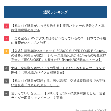
週間ランキング
【元白バイ隊員がこっそり教える】覆面パトカーの見分け方と車
両運用現場のリアル
「走る宝石」MVアグスタは今どうなっているの？ 日本での今後
の展望がいろいろと判明！
【公式】新型400ccネイキッド『CB400 SUPER FOUR E-Clutch』
の価格と発売日が決定！ シリーズ最高58馬力＆14kgもの軽量化!?
完全に「旧CB400SF」を超えた!?【Honda2026新車ニュース】
大阪・泉佐野を西のバイクの聖地にしたい!? さおりんツーリング
開催！【奥沙織のバイク日和第３回】
【元白バイ隊員が回想する、苦い記憶】 交通違反取締りでの手強
い違反者「ゴネられストーリー」
若いっていいなぁ……【SHOEI】が16〜24歳を対象とした「若者
ライダー応援キャンペーン」を実施
Recommended by