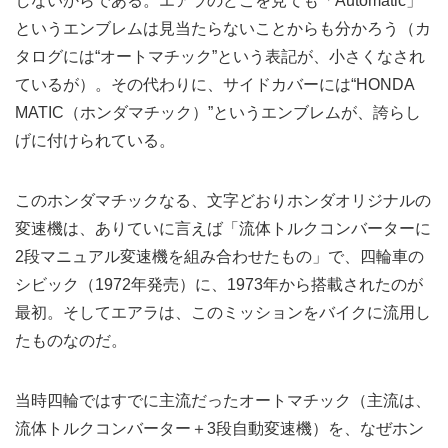
しないからである。エアラのどこを見ても「Automatic」
というエンブレムは見当たらないことからも分かろう（カ
タログには“オートマチック”という表記が、小さくなされ
ているが）。その代わりに、サイドカバーには“HONDA
MATIC（ホンダマチック）”というエンブレムが、誇らし
げに付けられている。
このホンダマチックなる、文字どおりホンダオリジナルの
変速機は、ありていに言えば「流体トルクコンバーターに
2段マニュアル変速機を組み合わせたもの」で、四輪車の
シビック（1972年発売）に、1973年から搭載されたのが
最初。そしてエアラは、このミッションをバイクに流用し
たものなのだ。
当時四輪ではすでに主流だったオートマチック（主流は、
流体トルクコンバーター＋3段自動変速機）を、なぜホン