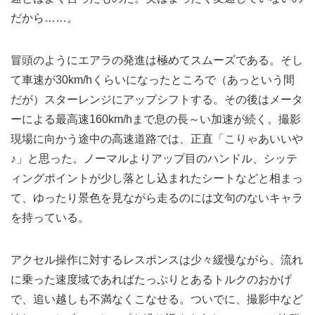
だから……。
冒頭のようにエアラの発進は極めてスムーズである。そし
て車速が30km/hくらいになったところで（あっという間
だが）スターレンジにアップシフトする。その後はメータ
ーによる最高速160km/hまで息の長～い加速が続く。撮影
現場に向かう途中の高速道路では、正直「こりゃあいいや
♪」と思った。ノーマルよりアップ目のハンドル、シッテ
ィングポイントが少し落とし込まれたシートなどと相まっ
て、ゆったり景色を見ながら走るのには文句のないキャラ
を持っている。
アクセル操作に対するレスポンスは少々緩慢ながら、流れ
に乗った速度域であればたっぷりとあるトルクのおかげ
で、追い越しも不満なくこなせる。ついでに、撮影中など