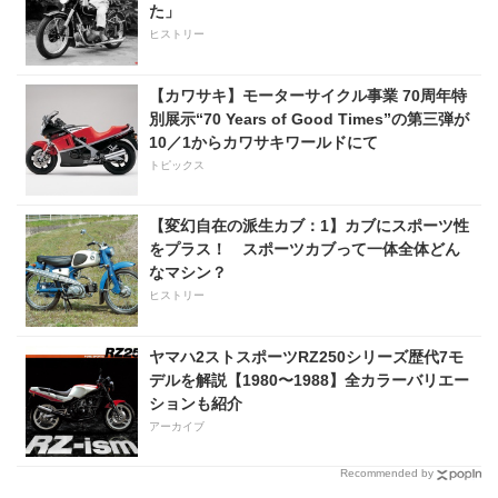
た」
ヒストリー
【カワサキ】モーターサイクル事業 70周年特
別展示“70 Years of Good Times”の第三弾が
10／1からカワサキワールドにて
トピックス
【変幻自在の派生カブ：1】カブにスポーツ性
をプラス！ スポーツカブって一体全体どん
なマシン？
ヒストリー
ヤマハ2ストスポーツRZ250シリーズ歴代7モ
デルを解説【1980〜1988】全カラーバリエー
ションも紹介
アーカイブ
Recommended by