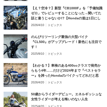
【え？空冷？】新型『CB1000F』を「予備知識
ゼロ」でレビューすることになった→聞いてた
話と違うじゃないか!?【Hondaの道は1日にし
てならず／CB1000F ①第一印象 編】
2026/4/10
トピックス
のんびりツーリング最強の大型バイク
『CL500』がアップグレード！新色にも注目で
す！
2025/9/10
トピックス
【わかる？】車検のある400ccクラスで発売か
らもう4年……だけど2024年まで『ベストセラ
ー』を誇ったHondaのバイクってどれだと思
う？
2026/4/20
トピックス
50歳からライダーデビュー。エネルギッシュな
女性ライダーが考える悔いのない人生
2025/4/20
トピックス