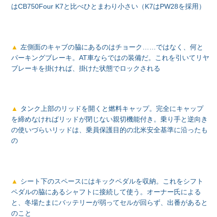
はCB750Four K7と比べひとまわり小さい（K7はPW28を採用）
左側面のキャブの脇にあるのはチョーク……ではなく、何と
パーキングブレーキ。AT車ならではの装備だ。これを引いてリヤ
ブレーキを掛ければ、掛けた状態でロックされる
タンク上部のリッドを開くと燃料キャップ。完全にキャップ
を締めなければリッドが閉じない親切機能付き。乗り手と逆向き
の使いづらいリッドは、乗員保護目的の北米安全基準に沿ったも
の
シート下のスペースにはキックペダルを収納。これをシフト
ペダルの脇にあるシャフトに接続して使う。オーナー氏による
と、冬場たまにバッテリーが弱ってセルが回らず、出番があると
のこと