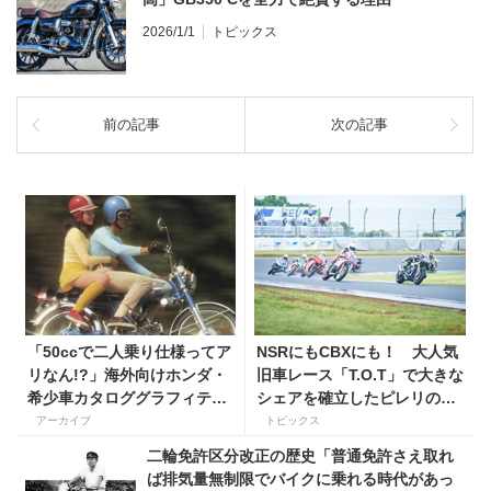
2026/1/1
トピックス
前の記事
次の記事
「50ccで二人乗り仕様ってア
NSRにもCBXにも！ 大人気
リなん!?」海外向けホンダ・
旧車レース「T.O.T」で大きな
希少車カタロググラフィティ
シェアを確立したピレリの実
【1970年代編】
力
アーカイブ
トピックス
二輪免許区分改正の歴史「普通免許さえ取れ
ば排気量無制限でバイクに乗れる時代があっ