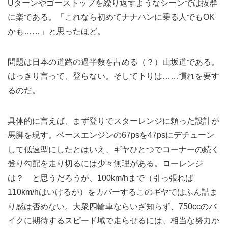
Uターンやゴーストップを繰り返すようなシーンでは抜群
に楽である。「これなら初めてナナハンに乗る人でもOK
かも……」と思ったほど。
問題は日本の道路の過半数を占める（？）山坂道である。
はっきり言って、登らない。そして下りは……慣れを要す
るのだ。
具体的に言えば、まず登りでスターレンジに頼った設計が
馬脚を現す。ベースエンジンの67psを47psにデチューン
して低速型にしたとはいえ、ギヤひとつでコーナーの続く
登り勾配を走り切るには少々無理がある。ローレンジ
は？ と思うだろうが、100km/hまで（引っ張れば
110km/hはいけるが）をカバーするこのギヤではふん詰ま
り感は否めない。大衆四輪車ならいざ知らず、750ccのバ
イクに期待するスピード域で走らせるには、相当な努力か