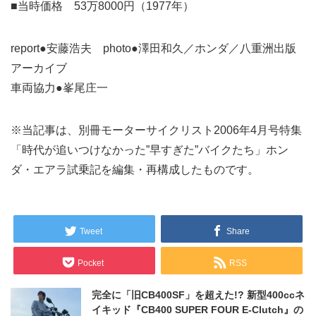
■当時価格 53万8000円（1977年）
report●安藤浩夫 photo●澤田和久／ホンダ／八重洲出版
アーカイブ
車両協力●峯尾庄一
※当記事は、別冊モーターサイクリスト2006年4月号特集
「時代が追いつけなかった”早すぎた”バイクたち」ホン
ダ・エアラ試乗記を編集・再構成したものです。
Tweet
Share
Pocket
RSS
完全に「旧CB400SF」を超えた!? 新型400ccネ
イキッド『CB400 SUPER FOUR E-Clutch』の