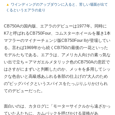
ワインディングのアップダウンに入ると、苦しい場面が出て
くるというエアラの走り
CB750Aの国内版、エアラのデビューは1977年。同時に
K7と呼ばれるCB750Four、コムスターホイールを履き1本
マフラーのマイナーチェンジ版CB750Four IIが登場してい
る。言わば1969年から続くCB750の最後の一花といった
モデルたちである。エアラは、アメリカ人向けの素っ気な
い出で立ち＝アマガエルメタリック色のCB750Aの意匠で
はさすがにまずいと判断したのか、メッキを多用してシッ
クな色合いと高級感あふれる各部の仕上げの“大人のため
の”ビッグバイクというスパイスをたっぷりふりかけられ
てのデビューだった。
面白いのは、カタログに「モーターサイクルから遠ざかっ
ていた人たちに、カムバックを呼びかける資格があ