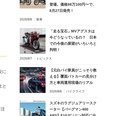
登場。価格98万100円〜で、
8月27日発売！
2026/8/8
新車
「走る宝石」MVアグスタは
今どうなっているの？ 日本
での今後の展望がいろいろと
判明！
2026/8/7
トピックス
【元白バイ隊員がこっそり教
安に
える】覆面パトカーの見分け
方と車両運用現場のリアル
上と
2026/8/6
バイクライフ
スズキのラグジュアリースク
要注
ーター【バーグマン400
ABS】E10ガソリン対応に仕