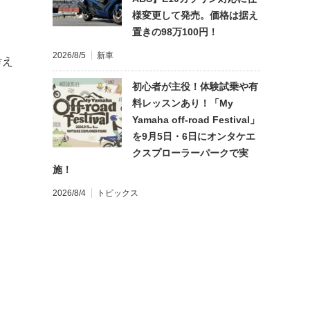
様変更して発売。価格は据え
置きの98万100円！
2026/8/5
新車
考え
初心者が主役！体験試乗や有
料レッスンあり！「My
Yamaha off-road Festival」
を9月5日・6日にオンタケエ
クスプローラーパークで実
施！
2026/8/4
トピックス