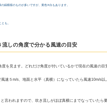
緑の縞模様のものが多いですが、黄色✕白もあります。
ことも。
き流しの角度で分かる風速の目安
角度を見ます。どれだけ角度が付いているかで現在の風速の目
で風速５m/s、地面と水平（真横）になっていたら風速10m/s以
る」と言われますので、吹き流しがほぼ真横にまでなっていたら