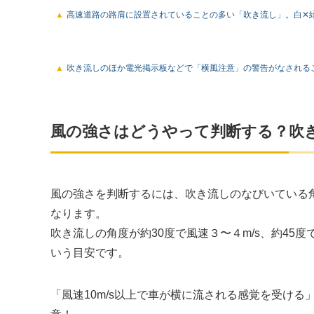
高速道路の路肩に設置されていることの多い「吹き流し」。白✕
吹き流しのほか電光掲示板などで「横風注意」の警告がなされる
風の強さはどうやって判断する？吹
風の強さを判断するには、吹き流しのなびいている
なります。
吹き流しの角度が約30度で風速３〜４m/s、約45度
いう目安です。
「風速10m/s以上で車が横に流される感覚を受け