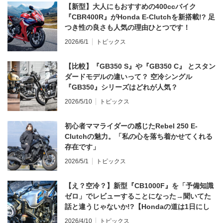
【新型】大人にもおすすめの400ccバイク
『CBR400R』がHonda E-Clutchを新搭載!? 足
つき性の良さも人気の理由ひとつです！
2026/6/1
トピックス
【比較】『GB350 S』や『GB350 C』 とスタン
ダードモデルの違いって？ 空冷シングル
『GB350』シリーズはどれが人気？
2026/5/10
トピックス
初心者ママライダーの感じたRebel 250 E-
Clutchの魅力。「私の心を落ち着かせてくれる
存在です」
2026/5/1
トピックス
【え？空冷？】新型『CB1000F』を「予備知識
ゼロ」でレビューすることになった→聞いてた
話と違うじゃないか!?【Hondaの道は1日にし
てならず／CB1000F ①第一印象 編】
2026/4/10
トピックス