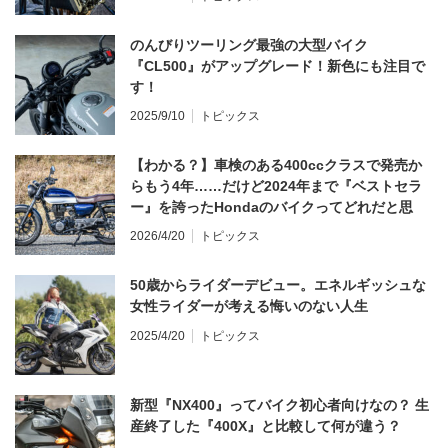
のんびりツーリング最強の大型バイク
『CL500』がアップグレード！新色にも注目で
す！
2025/9/10
トピックス
【わかる？】車検のある400ccクラスで発売か
らもう4年……だけど2024年まで『ベストセラ
ー』を誇ったHondaのバイクってどれだと思
う？
2026/4/20
トピックス
50歳からライダーデビュー。エネルギッシュな
女性ライダーが考える悔いのない人生
2025/4/20
トピックス
新型『NX400』ってバイク初心者向けなの？ 生
産終了した『400X』と比較して何が違う？