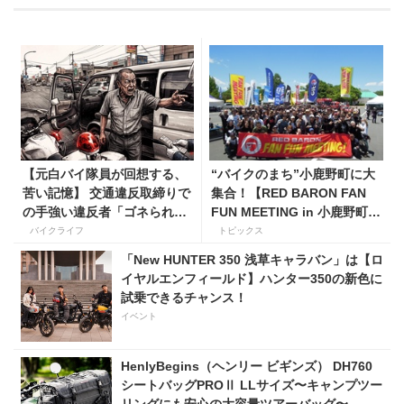
【元白バイ隊員が回想する、
“バイクのまち”小鹿野町に大
苦い記憶】 交通違反取締りで
集合！【RED BARON FAN
の手強い違反者「ゴネられス
FUN MEETING in 小鹿野町
トーリー」
秩父ミューズパーク】
バイクライフ
トピックス
「New HUNTER 350 浅草キャラバン」は【ロ
イヤルエンフィールド】ハンター350の新色に
試乗できるチャンス！
イベント
HenlyBegins（ヘンリー ビギンズ） DH760
シートバッグPROⅡ LLサイズ〜キャンプツー
リングにも安心の大容量ツアーバッグ〜