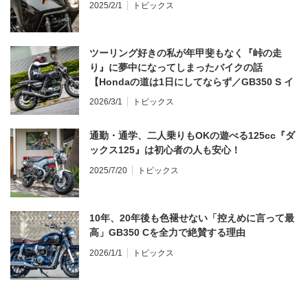
2025/2/1
トピックス
ツーリング好きの私が年甲斐もなく『峠の走
り』に夢中になってしまったバイクの話
【Hondaの道は1日にしてならず／GB350 S イ
ンプレ・レビュー 前編】
2026/3/1
トピックス
通勤・通学、二人乗りもOKの遊べる125cc『ダ
ックス125』は初心者の人も安心！
2025/7/20
トピックス
10年、20年後も色褪せない「控えめに言って最
高」GB350 Cを全力で絶賛する理由
2026/1/1
トピックス