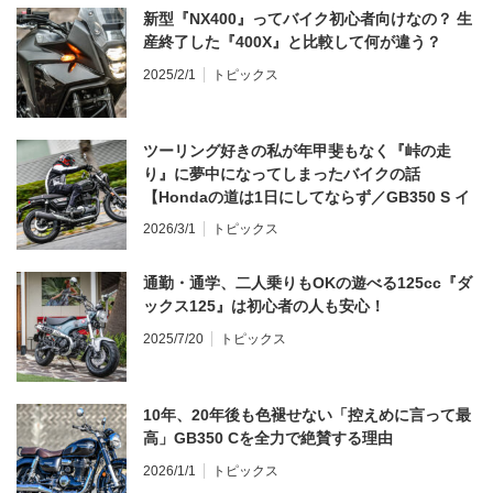
新型『NX400』ってバイク初心者向けなの？ 生
産終了した『400X』と比較して何が違う？
2025/2/1
トピックス
ツーリング好きの私が年甲斐もなく『峠の走
り』に夢中になってしまったバイクの話
【Hondaの道は1日にしてならず／GB350 S イ
ンプレ・レビュー 前編】
2026/3/1
トピックス
通勤・通学、二人乗りもOKの遊べる125cc『ダ
ックス125』は初心者の人も安心！
2025/7/20
トピックス
10年、20年後も色褪せない「控えめに言って最
高」GB350 Cを全力で絶賛する理由
2026/1/1
トピックス