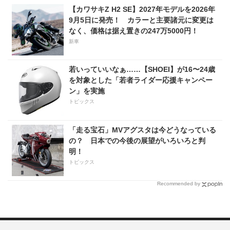
【カワサキZ H2 SE】2027年モデルを2026年
9月5日に発売！ カラーと主要諸元に変更は
なく、価格は据え置きの247万5000円！
新車
若いっていいなぁ……【SHOEI】が16〜24歳
を対象とした「若者ライダー応援キャンペー
ン」を実施
トピックス
「走る宝石」MVアグスタは今どうなっている
の？ 日本での今後の展望がいろいろと判
明！
トピックス
Recommended by