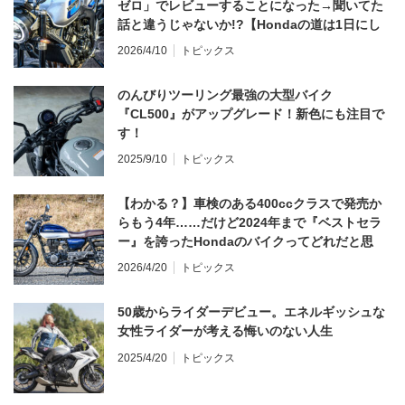
ゼロ」でレビューすることになった→聞いてた
話と違うじゃないか!?【Hondaの道は1日にし
てならず／CB1000F ①第一印象 編】
2026/4/10
トピックス
のんびりツーリング最強の大型バイク
『CL500』がアップグレード！新色にも注目で
す！
2025/9/10
トピックス
【わかる？】車検のある400ccクラスで発売か
らもう4年……だけど2024年まで『ベストセラ
ー』を誇ったHondaのバイクってどれだと思
う？
2026/4/20
トピックス
50歳からライダーデビュー。エネルギッシュな
女性ライダーが考える悔いのない人生
2025/4/20
トピックス