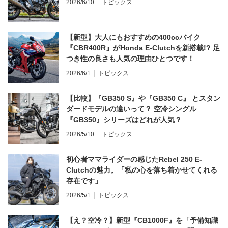
2026/6/10
トピックス
【新型】大人にもおすすめの400ccバイク
『CBR400R』がHonda E-Clutchを新搭載!? 足
つき性の良さも人気の理由ひとつです！
2026/6/1
トピックス
【比較】『GB350 S』や『GB350 C』 とスタン
ダードモデルの違いって？ 空冷シングル
『GB350』シリーズはどれが人気？
2026/5/10
トピックス
初心者ママライダーの感じたRebel 250 E-
Clutchの魅力。「私の心を落ち着かせてくれる
存在です」
2026/5/1
トピックス
【え？空冷？】新型『CB1000F』を「予備知識