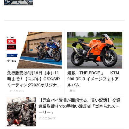
先行販売は8月19日（水）11
連載「THE EDGE.」 KTM
時まで！【スズキ】GSX-S/R
990 RC R イメージフォトア
ミーティング2026オリジナル
ルバム
グッズを手に入れよう！
トピックス
新車
【元白バイ隊員が回想する、苦い記憶】 交通
違反取締りでの手強い違反者「ゴネられスト
ーリー」
バイクライフ