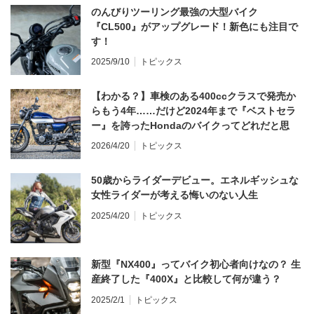
のんびりツーリング最強の大型バイク
『CL500』がアップグレード！新色にも注目で
す！
2025/9/10
トピックス
【わかる？】車検のある400ccクラスで発売か
らもう4年……だけど2024年まで『ベストセラ
ー』を誇ったHondaのバイクってどれだと思
う？
2026/4/20
トピックス
50歳からライダーデビュー。エネルギッシュな
女性ライダーが考える悔いのない人生
2025/4/20
トピックス
新型『NX400』ってバイク初心者向けなの？ 生
産終了した『400X』と比較して何が違う？
2025/2/1
トピックス