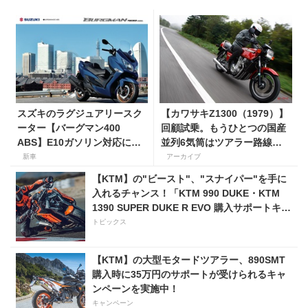
スズキのラグジュアリースク
【カワサキZ1300（1979）】
ーター【バーグマン400
回顧試乗。もうひとつの国産
ABS】E10ガソリン対応に仕
並列6気筒はツアラー路線で
様変更して発売。価格は据え
生き残った
新車
アーカイブ
置きの98万100円！
【KTM】の"ビースト"、"スナイパー"を手に
入れるチャンス！「KTM 990 DUKE・KTM
1390 SUPER DUKE R EVO 購入サポートキャ
ンペーン」
トピックス
【KTM】の大型モタードツアラー、890SMT
購入時に35万円のサポートが受けられるキャ
ンペーンを実施中！
キャンペーン