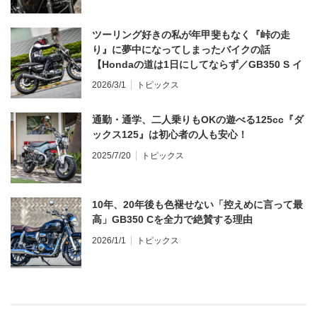
ツーリング好きの私が年甲斐もなく『峠の走
り』に夢中になってしまったバイクの話
【Hondaの道は1日にしてならず／GB350 S イ
ンプレ・レビュー 前編】
2026/3/1
トピックス
通勤・通学、二人乗りもOKの遊べる125cc『ダ
ックス125』は初心者の人も安心！
2025/7/20
トピックス
10年、20年後も色褪せない「控えめに言って最
高」GB350 Cを全力で絶賛する理由
2026/1/1
トピックス