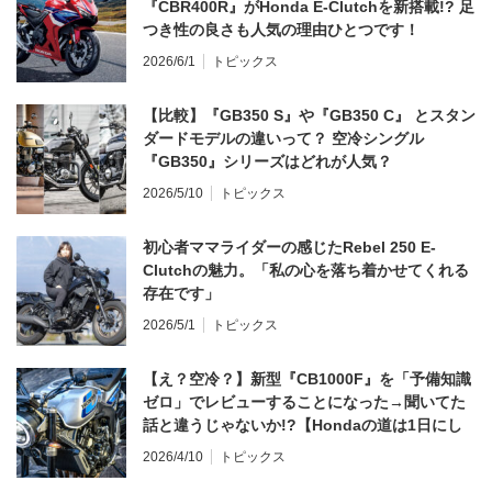
『CBR400R』がHonda E-Clutchを新搭載!? 足
つき性の良さも人気の理由ひとつです！
2026/6/1
トピックス
【比較】『GB350 S』や『GB350 C』 とスタン
ダードモデルの違いって？ 空冷シングル
『GB350』シリーズはどれが人気？
2026/5/10
トピックス
初心者ママライダーの感じたRebel 250 E-
Clutchの魅力。「私の心を落ち着かせてくれる
存在です」
2026/5/1
トピックス
【え？空冷？】新型『CB1000F』を「予備知識
ゼロ」でレビューすることになった→聞いてた
話と違うじゃないか!?【Hondaの道は1日にし
てならず／CB1000F ①第一印象 編】
2026/4/10
トピックス