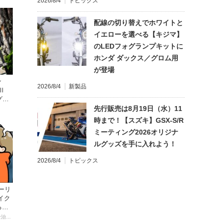
2026/8/4
トピックス
配線の切り替えでホワイトと
イエローを選べる【キジマ】
のLEDフォグランプキットに
ホンダ ダックス／グロム用
が登場
ン
2026/8/4
新製品
Ⅱ
グに
〜
先行販売は8月19日（水）11
時まで！【スズキ】GSX-S/R
ミーティング2026オリジナ
ルグッズを手に入れよう！
2026/8/4
トピックス
ーリ
イク
る起
【連載マンガ】初心者バイク女子の「全治一年」から始める起死回生日記