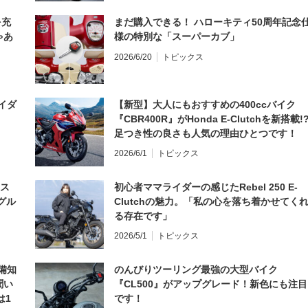
を充
まだ購入できる！ ハローキティ50周年記念
ゃあ
様の特別な「スーパーカブ」
2026/6/20
トピックス
イダ
【新型】大人にもおすすめの400ccバイク
『CBR400R』がHonda E-Clutchを新搭載!
足つき性の良さも人気の理由ひとつです！
2026/6/1
トピックス
とス
初心者ママライダーの感じたRebel 250 E-
グル
Clutchの魅力。「私の心を落ち着かせてく
る存在です」
2026/5/1
トピックス
備知
のんびりツーリング最強の大型バイク
聞い
『CL500』がアップグレード！新色にも注目
は1
です！