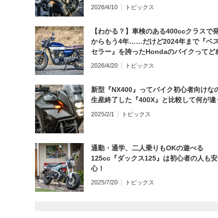
日にしてならず／CB1000F ①第一印象 
2026/4/10
トピックス
【わかる？】車検のある400ccクラスで
からもう4年……だけど2024年まで『ベ
セラー』を誇ったHondaのバイクってど
と思う？
2026/4/20
トピックス
新型『NX400』ってバイク初心者向けな
生産終了した『400X』と比較して何が違
2025/2/1
トピックス
通勤・通学、二人乗りもOKの遊べる
125cc『ダックス125』は初心者の人も安
心！
2025/7/20
トピックス