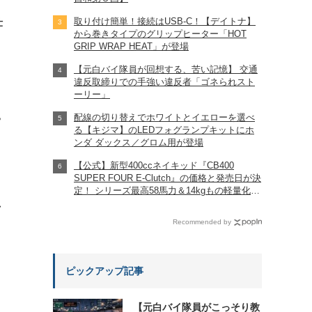
取り付け簡単！接続はUSB-C！【デイトナ】
仕
から巻きタイプのグリップヒーター「HOT
GRIP WRAP HEAT」が登場
【元白バイ隊員が回想する、苦い記憶】 交通
違反取締りでの手強い違反者「ゴネられスト
ーリー」
配線の切り替えでホワイトとイエローを選べ
?
る【キジマ】のLEDフォグランプキットにホ
ンダ ダックス／グロム用が登場
【公式】新型400ccネイキッド『CB400
SUPER FOUR E-Clutch』の価格と発売日が決
定！ シリーズ最高58馬力＆14kgもの軽量化!?
完全に「旧CB400SF」を超えた!?
れ
【Honda2026新車ニュース】
Recommended by
ピックアップ記事
【元白バイ隊員がこっそり教