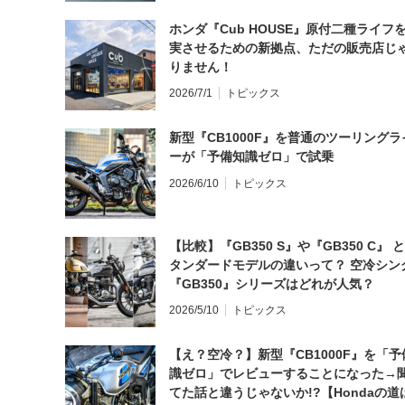
ホンダ『Cub HOUSE』原付二種ライフ
実させるための新拠点、ただの販売店じ
りません！
2026/7/1
トピックス
新型『CB1000F』を普通のツーリングラ
ーが「予備知識ゼロ」で試乗
2026/6/10
トピックス
【比較】『GB350 S』や『GB350 C』 
タンダードモデルの違いって？ 空冷シン
『GB350』シリーズはどれが人気？
2026/5/10
トピックス
【え？空冷？】新型『CB1000F』を「予
識ゼロ」でレビューすることになった→
てた話と違うじゃないか!?【Hondaの道