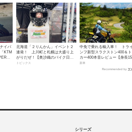
スナイパ
北海道「２りんかん」イベント２
中免で乗れる輸入車！ トラ
「KTM
連発！ 上川町と札幌は大盛り上
ンフ新型スラクストン400＆
PER
がりだぜ！【奥沙織のバイク日和
カー400本音レビュー【身長15
ートキャン
第3回】
の足着きは？】
トピックス
新車
Recommended by
シリーズ