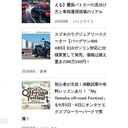
える】覆面パトカーの見分け
方と車両運用現場のリアル
2026/8/6
バイクライフ
スズキのラグジュアリースク
ーター【バーグマン400
ABS】E10ガソリン対応に仕
様変更して発売。価格は据え
置きの98万100円！
2026/8/5
新車
初心者が主役！体験試乗や有
て
料レッスンあり！「My
Yamaha off-road Festival」
を9月5日・6日にオンタケエ
クスプローラーパークで実
施！