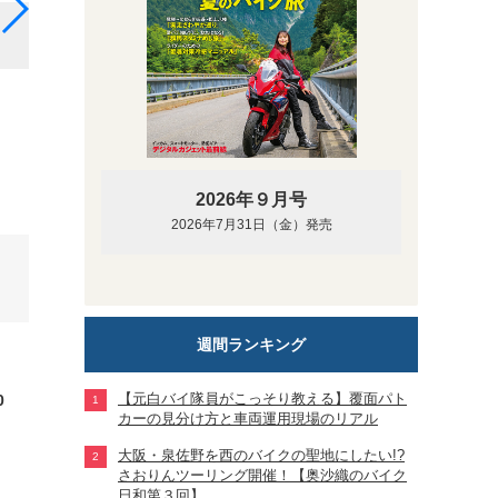
ホンダのアドベンチャースタイル軽二輪スクーター「AD
2026年９月号
2026年7月31日（金）発売
週間ランキング
【元白バイ隊員がこっそり教える】覆面パト
0
カーの見分け方と車両運用現場のリアル
大阪・泉佐野を西のバイクの聖地にしたい!?
さおりんツーリング開催！【奥沙織のバイク
日和第３回】