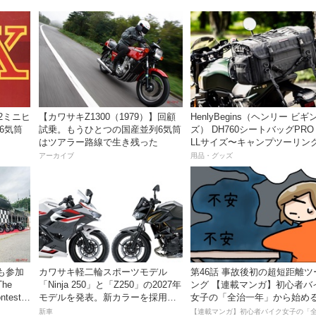
82ミニヒ
【カワサキZ1300（1979）】回顧
HenlyBegins（ヘンリー ビギ
6気筒
試乗。もうひとつの国産並列6気筒
ズ） DH760シートバッグPRO
はツアラー路線で生き残った
LLサイズ〜キャンプツーリン
も安心の大容量ツアーバッグ
アーカイブ
用品・グッズ
も参加
カワサキ軽二輪スポーツモデル
第46話 事故後初の超短距離ツ
he
「Ninja 250」と「Z250」の2027年
ング 【連載マンガ】初心者バ
ontestを
モデルを発表。新カラーを採用し9
女子の「全治一年」から始め
月5日より発売！
死回生日記
新車