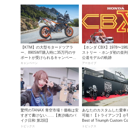
【KTM】の大型モタードツアラ
【ホンダ CBX】1978〜19
ー、890SMT購入時に35万円のサ
ストリー ・ホンダ初の並列
ポートが受けられるキャンペーン
公道モデルの軌跡
を実施中！
キャンペーン
アーカイブ
驚愕のTANAX 青空市場！価格は安
あなたのカスタムした愛車
すぎて書けない……【奥沙織のバ
可能！【トライアンフ】がT
イク日和 第2回】
Best of Triumph Custom C
開催
トピックス
トピックス