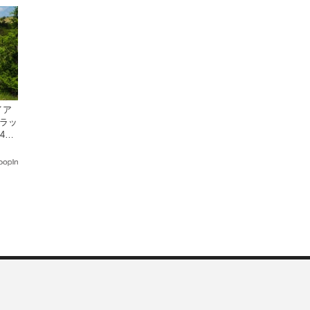
イア
トラッ
4cm