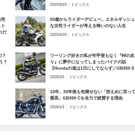
編】
2025/9/10
トピックス
発売
50歳からライダーデビュー。エネルギッシュ
スト
な女性ライダーが考える悔いのない人生
れだ
2025/4/20
トピックス
の？
ツーリング好きの私が年甲斐もなく『峠の走
う？
り』に夢中になってしまったバイクの話
【Hondaの道は1日にしてならず／GB350 S
インプレ・レビュー 前編】
2026/3/1
トピックス
10年、20年後も色褪せない「控えめに言っ
最高」GB350 Cを全力で絶賛する理由
2026/1/1
トピックス