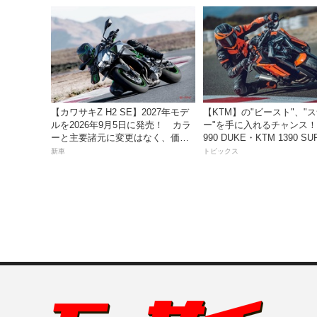
【カワサキZ H2 SE】2027年モデ
【KTM】の"ビースト"、"
ルを2026年9月5日に発売！ カラ
ー"を手に入れるチャンス！
ーと主要諸元に変更はなく、価格
990 DUKE・KTM 1390 SU
は据え置きの247万5000円！
DUKE R EVO 購入サポ
新車
トピックス
ペーン」