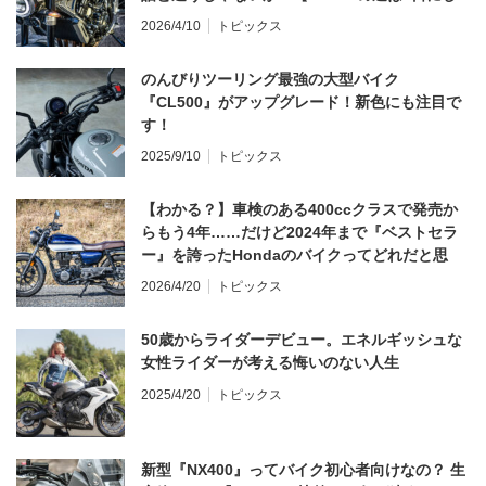
てならず／CB1000F ①第一印象 編】
2026/4/10
トピックス
のんびりツーリング最強の大型バイク
『CL500』がアップグレード！新色にも注目で
す！
2025/9/10
トピックス
【わかる？】車検のある400ccクラスで発売か
らもう4年……だけど2024年まで『ベストセラ
ー』を誇ったHondaのバイクってどれだと思
う？
2026/4/20
トピックス
50歳からライダーデビュー。エネルギッシュな
女性ライダーが考える悔いのない人生
2025/4/20
トピックス
新型『NX400』ってバイク初心者向けなの？ 生