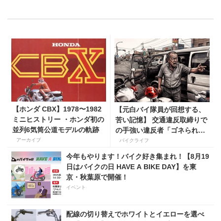
【ホンダ CBX】1978〜1982
【元白バイ隊員が回想する、
ミニヒストリー ・ホンダ初の
苦い記憶】 交通違反取締りで
並列6気筒公道モデルの軌跡
の手強い違反者「ゴネられス
トーリー」
アーカイブ
バイクライフ
今年もやります！バイク好き集まれ！【8月19
日はバイクの日 HAVE A BIKE DAY】を東
京・秋葉原で開催！
イベント
配線の切り替えでホワイトとイエローを選べ