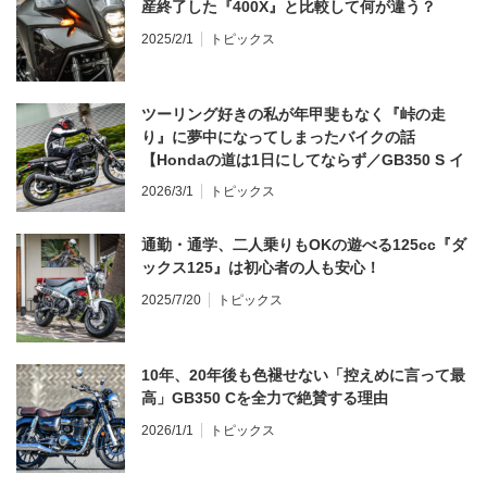
産終了した『400X』と比較して何が違う？
2025/2/1
トピックス
ツーリング好きの私が年甲斐もなく『峠の走
り』に夢中になってしまったバイクの話
【Hondaの道は1日にしてならず／GB350 S イ
ンプレ・レビュー 前編】
2026/3/1
トピックス
通勤・通学、二人乗りもOKの遊べる125cc『ダ
ックス125』は初心者の人も安心！
2025/7/20
トピックス
10年、20年後も色褪せない「控えめに言って最
高」GB350 Cを全力で絶賛する理由
2026/1/1
トピックス