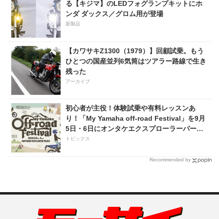
る【キジマ】のLEDフォグランプキットにホ
ンダ ダックス／グロム用が登場
新製品
【カワサキZ1300（1979）】回顧試乗。もう
ひとつの国産並列6気筒はツアラー路線で生き
残った
アーカイブ
初心者が主役！体験試乗や有料レッスンあ
り！「My Yamaha off-road Festival」を9月
5日・6日にオンタケエクスプローラーパーク
で実施！
トピックス
Recommended by