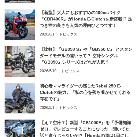
【新型】大人にもおすすめの400ccバイク
『CBR400R』がHonda E-Clutchを新搭載!? 足
つき性の良さも人気の理由ひとつです！
2026/6/1
トピックス
【比較】『GB350 S』や『GB350 C』 とスタン
ダードモデルの違いって？ 空冷シングル
『GB350』シリーズはどれが人気？
2026/5/10
トピックス
初心者ママライダーの感じたRebel 250 E-
Clutchの魅力。「私の心を落ち着かせてくれる
存在です」
2026/5/1
トピックス
【え？空冷？】新型『CB1000F』を「予備知識
ゼロ」でレビューすることになった→聞いてた
話と違うじゃないか!?【Hondaの道は1日にし