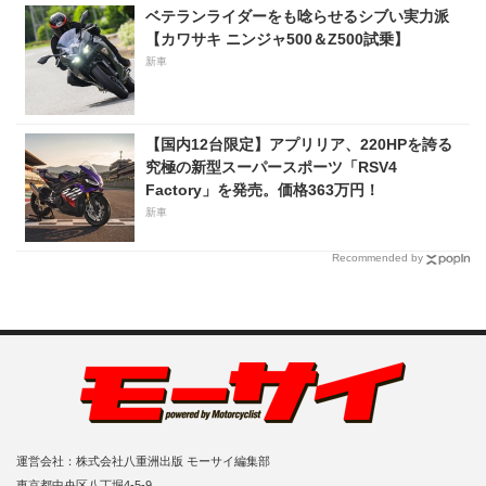
ベテランライダーをも唸らせるシブい実力派
【カワサキ ニンジャ500＆Z500試乗】
新車
【国内12台限定】アプリリア、220HPを誇る
究極の新型スーパースポーツ「RSV4
Factory」を発売。価格363万円！
新車
Recommended by
運営会社：株式会社八重洲出版 モーサイ編集部
東京都中央区八丁堀4-5-9