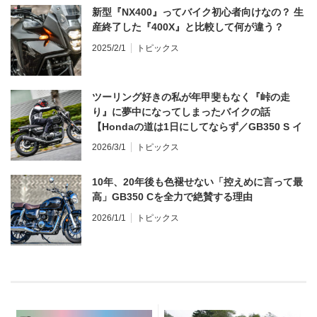
新型『NX400』ってバイク初心者向けなの？ 生
産終了した『400X』と比較して何が違う？
2025/2/1
トピックス
ツーリング好きの私が年甲斐もなく『峠の走
り』に夢中になってしまったバイクの話
【Hondaの道は1日にしてならず／GB350 S イ
ンプレ・レビュー 前編】
2026/3/1
トピックス
10年、20年後も色褪せない「控えめに言って最
高」GB350 Cを全力で絶賛する理由
2026/1/1
トピックス