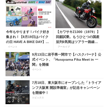
今年もやります！バイク好き
【カワサキZ1300（1979）】
集まれ！【8月19日はバイク
回顧試乗。もうひとつの国産
の日 HAVE A BIKE DAY】を
並列6気筒はツアラー路線で
東京・秋葉原で開催！
生き残った
イベント
アーカイブ
9月13日に岩手県一関市で【ハスクバーナ】公
式イベント、「Husqvarna Fika Meet in 一
関」を開催
イベント
7月18日、東大阪市にオープンした「トライア
ンフ大阪東 開設準備室」が記念キャンペーン
を開催中！
トピックス