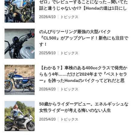
ゼロ」でレビューすることになった→聞いてた
話と違うじゃないか!?【Hondaの道は1日にし
てならず／CB1000F ①第一印象 編】
2026/4/10
トピックス
のんびりツーリング最強の大型バイク
『CL500』がアップグレード！新色にも注目で
す！
2025/9/10
トピックス
【わかる？】車検のある400ccクラスで発売か
らもう4年……だけど2024年まで『ベストセラ
ー』を誇ったHondaのバイクってどれだと思
う？
2026/4/20
トピックス
50歳からライダーデビュー。エネルギッシュな
女性ライダーが考える悔いのない人生
2025/4/20
トピックス