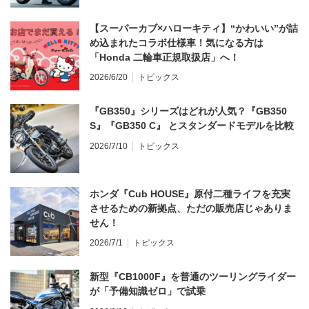
【スーパーカブ×ハローキティ】“かわいい”が詰
め込まれたコラボ仕様車！気になる方は
「Honda 二輪車正規取扱店」へ！
2026/6/20
トピックス
『GB350』シリーズはどれが人気？『GB350
S』『GB350 C』 とスタンダードモデルを比較
2026/7/10
トピックス
ホンダ『Cub HOUSE』原付二種ライフを充実
させるための新拠点、ただの販売店じゃありま
せん！
2026/7/1
トピックス
新型『CB1000F』を普通のツーリングライダー
が「予備知識ゼロ」で試乗