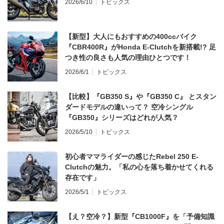
2026/6/10
トピックス
【新型】大人にもおすすめの400ccバイク
『CBR400R』がHonda E-Clutchを新搭載!? 足
つき性の良さも人気の理由ひとつです！
2026/6/1
トピックス
【比較】『GB350 S』や『GB350 C』 とスタン
ダードモデルの違いって？ 空冷シングル
『GB350』シリーズはどれが人気？
2026/5/10
トピックス
初心者ママライダーの感じたRebel 250 E-
Clutchの魅力。「私の心を落ち着かせてくれる
存在です」
2026/5/1
トピックス
【え？空冷？】新型『CB1000F』を「予備知識