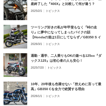
産終了した『400X』と比較して何が違う？
2025/2/1
トピックス
ツーリング好きの私が年甲斐もなく『峠の走
り』に夢中になってしまったバイクの話
【Hondaの道は1日にしてならず／GB350 S イ
ンプレ・レビュー 前編】
2026/3/1
トピックス
通勤・通学、二人乗りもOKの遊べる125cc『ダ
ックス125』は初心者の人も安心！
2025/7/20
トピックス
10年、20年後も色褪せない「控えめに言って最
高」GB350 Cを全力で絶賛する理由
2026/1/1
トピックス