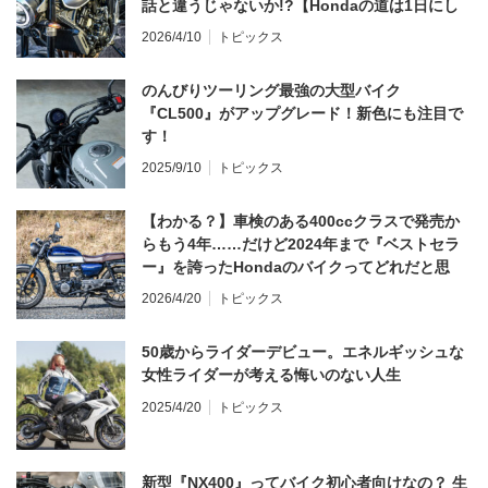
話と違うじゃないか!?【Hondaの道は1日にし
てならず／CB1000F ①第一印象 編】
2026/4/10
トピックス
のんびりツーリング最強の大型バイク
『CL500』がアップグレード！新色にも注目で
す！
2025/9/10
トピックス
【わかる？】車検のある400ccクラスで発売か
らもう4年……だけど2024年まで『ベストセラ
ー』を誇ったHondaのバイクってどれだと思
う？
2026/4/20
トピックス
50歳からライダーデビュー。エネルギッシュな
女性ライダーが考える悔いのない人生
2025/4/20
トピックス
新型『NX400』ってバイク初心者向けなの？ 生