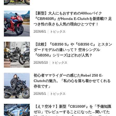
【新型】大人にもおすすめの400ccバイク
『CBR400R』がHonda E-Clutchを新搭載!? 足
つき性の良さも人気の理由ひとつです！
2026/6/1
トピックス
【比較】『GB350 S』や『GB350 C』 とスタン
ダードモデルの違いって？ 空冷シングル
『GB350』シリーズはどれが人気？
2026/5/10
トピックス
初心者ママライダーの感じたRebel 250 E-
Clutchの魅力。「私の心を落ち着かせてくれる
存在です」
2026/5/1
トピックス
【え？空冷？】新型『CB1000F』を「予備知識
ゼロ」でレビューすることになった→聞いてた