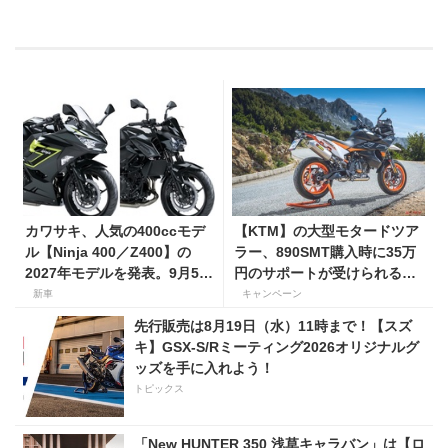
カワサキ、人気の400ccモデ
【KTM】の大型モタードツア
ル【Ninja 400／Z400】の
ラー、890SMT購入時に35万
2027年モデルを発表。9月5日
円のサポートが受けられるキ
より販売開始！
ャンペーンを実施中！
新車
キャンペーン
先行販売は8月19日（水）11時まで！【スズ
キ】GSX-S/Rミーティング2026オリジナルグ
ッズを手に入れよう！
トピックス
「New HUNTER 350 浅草キャラバン」は【ロ