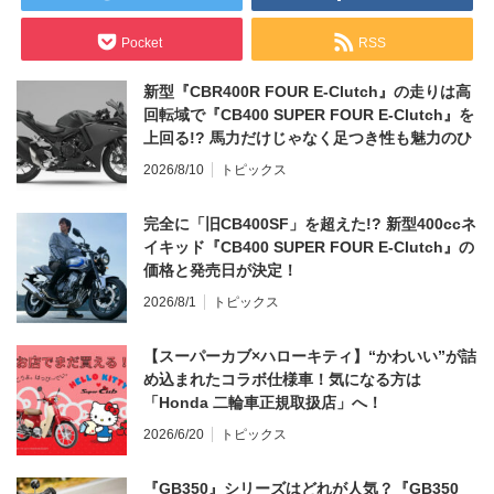
Pocket
RSS
新型『CBR400R FOUR E-Clutch』の走りは高
回転域で『CB400 SUPER FOUR E-Clutch』を
上回る!? 馬力だけじゃなく足つき性も魅力のひ
とつ！
2026/8/10
トピックス
完全に「旧CB400SF」を超えた!? 新型400ccネ
イキッド『CB400 SUPER FOUR E-Clutch』の
価格と発売日が決定！
2026/8/1
トピックス
【スーパーカブ×ハローキティ】“かわいい”が詰
め込まれたコラボ仕様車！気になる方は
「Honda 二輪車正規取扱店」へ！
2026/6/20
トピックス
『GB350』シリーズはどれが人気？『GB350