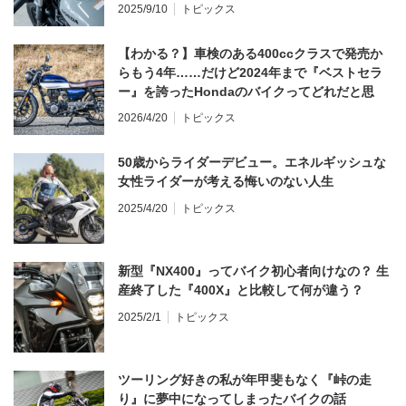
2025/9/10
トピックス
【わかる？】車検のある400ccクラスで発売か
らもう4年……だけど2024年まで『ベストセラ
ー』を誇ったHondaのバイクってどれだと思
う？
2026/4/20
トピックス
50歳からライダーデビュー。エネルギッシュな
女性ライダーが考える悔いのない人生
2025/4/20
トピックス
新型『NX400』ってバイク初心者向けなの？ 生
産終了した『400X』と比較して何が違う？
2025/2/1
トピックス
ツーリング好きの私が年甲斐もなく『峠の走
り』に夢中になってしまったバイクの話