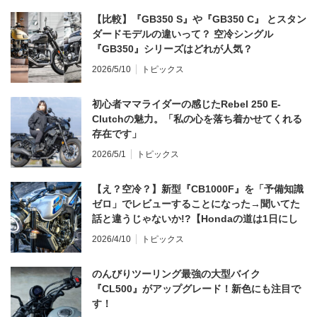
【比較】『GB350 S』や『GB350 C』 とスタン
ダードモデルの違いって？ 空冷シングル
『GB350』シリーズはどれが人気？
2026/5/10
トピックス
初心者ママライダーの感じたRebel 250 E-
Clutchの魅力。「私の心を落ち着かせてくれる
存在です」
2026/5/1
トピックス
【え？空冷？】新型『CB1000F』を「予備知識
ゼロ」でレビューすることになった→聞いてた
話と違うじゃないか!?【Hondaの道は1日にし
てならず／CB1000F ①第一印象 編】
2026/4/10
トピックス
のんびりツーリング最強の大型バイク
『CL500』がアップグレード！新色にも注目で
す！