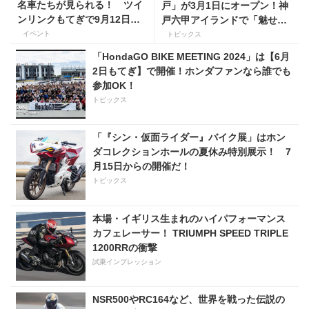
名車たちが見られる！ ツイ
戸」が3月1日にオープン！神
ンリンクもてぎで9月12日よ
戸六甲アイランドで「魅せる
り展示開始!!
ワークスタイル」を提案！
イベント
トピックス
「HondaGO BIKE MEETING 2024」は【6月
2日もてぎ】で開催！ホンダファンなら誰でも
参加OK！
トピックス
「『シン・仮面ライダー』バイク展」はホン
ダコレクションホールの夏休み特別展示！ 7
月15日からの開催だ！
トピックス
本場・イギリス生まれのハイパフォーマンス
カフェレーサー！ TRIUMPH SPEED TRIPLE
1200RRの衝撃
試乗インプレッション
NSR500やRC164など、世界を戦った伝説の