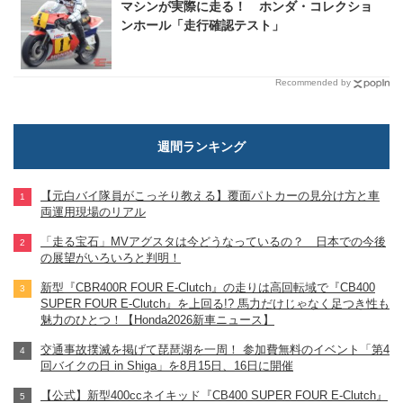
マシンが実際に走る！ ホンダ・コレクショ
ンホール「走行確認テスト」
Recommended by
週間ランキング
【元白バイ隊員がこっそり教える】覆面パトカーの見分け方と車
両運用現場のリアル
「走る宝石」MVアグスタは今どうなっているの？ 日本での今後
の展望がいろいろと判明！
新型『CBR400R FOUR E-Clutch』の走りは高回転域で『CB400
SUPER FOUR E-Clutch』を上回る!? 馬力だけじゃなく足つき性も
魅力のひとつ！【Honda2026新車ニュース】
交通事故撲滅を掲げて琵琶湖を一周！ 参加費無料のイベント「第4
回バイクの日 in Shiga」を8月15日、16日に開催
【公式】新型400ccネイキッド『CB400 SUPER FOUR E-Clutch』