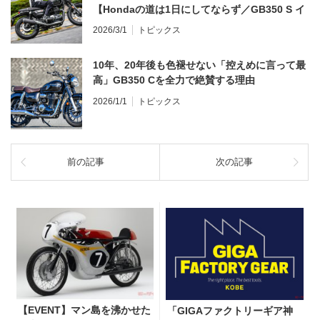
【Hondaの道は1日にしてならず／GB350 S イ
ンプレ・レビュー 前編】
2026/3/1
トピックス
10年、20年後も色褪せない「控えめに言って最
高」GB350 Cを全力で絶賛する理由
2026/1/1
トピックス
前の記事
次の記事
【EVENT】マン島を沸かせた
「GIGAファクトリーギア神