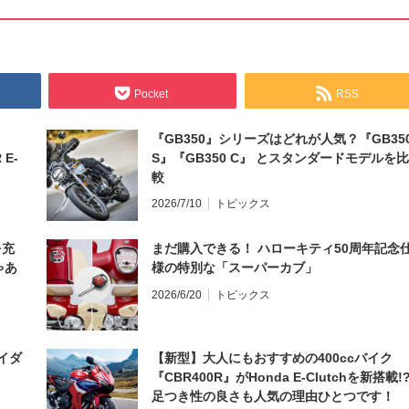
Pocket
RSS
『GB350』シリーズはどれが人気？『GB35
 E-
S』『GB350 C』 とスタンダードモデルを比
較
2026/7/10
トピックス
を充
まだ購入できる！ ハローキティ50周年記念
ゃあ
様の特別な「スーパーカブ」
2026/6/20
トピックス
イダ
【新型】大人にもおすすめの400ccバイク
『CBR400R』がHonda E-Clutchを新搭載!
足つき性の良さも人気の理由ひとつです！