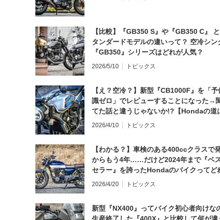
【比較】『GB350 S』や『GB350 C』 
タンダードモデルの違いって？ 空冷シン
『GB350』シリーズはどれが人気？
2026/5/10
トピックス
【え？空冷？】新型『CB1000F』を「予
識ゼロ」でレビューすることになった→
てた話と違うじゃないか!?【Hondaの道
日にしてならず／CB1000F ①第一印象 
2026/4/10
トピックス
【わかる？】車検のある400ccクラスで
からもう4年……だけど2024年まで『ベ
セラー』を誇ったHondaのバイクってど
と思う？
2026/4/20
トピックス
新型『NX400』ってバイク初心者向けな
生産終了した『400X』と比較して何が違