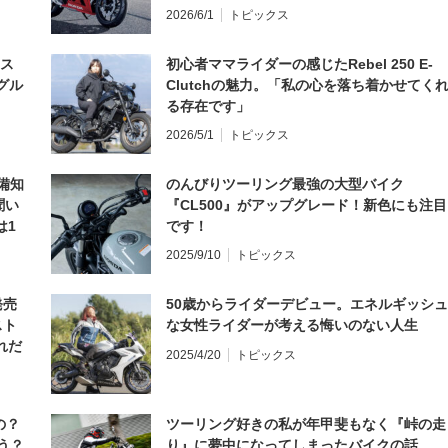
2026/6/1
トピックス
とス
初心者ママライダーの感じたRebel 250 E-
グル
Clutchの魅力。「私の心を落ち着かせてく
る存在です」
2026/5/1
トピックス
備知
のんびりツーリング最強の大型バイク
聞い
『CL500』がアップグレード！新色にも注目
は1
です！
編】
2025/9/10
トピックス
発売
50歳からライダーデビュー。エネルギッシュ
スト
な女性ライダーが考える悔いのない人生
れだ
2025/4/20
トピックス
の？
ツーリング好きの私が年甲斐もなく『峠の走
う？
り』に夢中になってしまったバイクの話