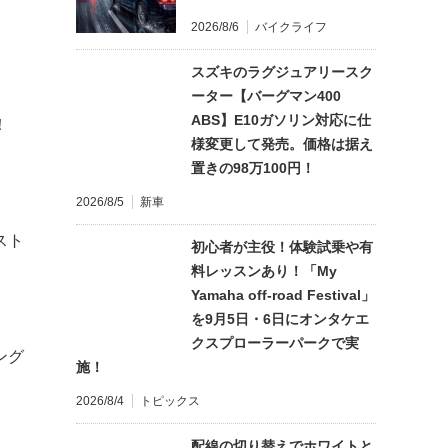
2026/8/6
バイクライフ
スズキのラグジュアリースク
ーター【バーグマン400
ABS】E10ガソリン対応に仕
稿！
様変更して発売。価格は据え
置きの98万100円！
2026/8/5
新車
スト
初心者が主役！体験試乗や有
料レッスンあり！「My
Yamaha off-road Festival」
を9月5日・6日にオンタケエ
クスプローラーパークで実
ング
施！
2026/8/4
トピックス
配線の切り替えでホワイトと