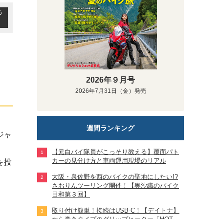
る
2026年９月号
2026年7月31日（金）発売
週間ランキング
ジャ
【元白バイ隊員がこっそり教える】覆面パト
カーの見分け方と車両運用現場のリアル
を投
大阪・泉佐野を西のバイクの聖地にしたい!?
さおりんツーリング開催！【奥沙織のバイク
日和第３回】
取り付け簡単！接続はUSB-C！【デイトナ】