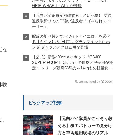
から巻きタイプのグリップヒーター「HOT
GRIP WRAP HEAT」が登場
【元白バイ隊員が回想する、苦い記憶】 交通
違反取締りでの手強い違反者「ゴネられスト
ーリー」
配線の切り替えでホワイトとイエローを選べ
る【キジマ】のLEDフォグランプキットにホ
ンダ ダックス／グロム用が登場
話な
【公式】新型400ccネイキッド『CB400
SUPER FOUR E-Clutch』の価格と発売日が決
定！ シリーズ最高58馬力＆14kgもの軽量化!?
完全に「旧CB400SF」を超えた!?
【Honda2026新車ニュース】
Recommended by
体験
ピックアップ記事
【元白バイ隊員がこっそり教
ど、
える】覆面パトカーの見分け
方と車両運用現場のリアル