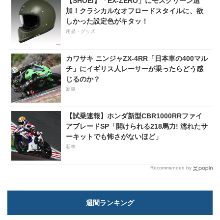
【SHOEI】「EX-ZERO」にモスグリーン追
加！クラシカルなオフロードスタイルに、欲
しかった設定色がキタッ！
用品・グッズ
カワサキ ニンジャZX-4RR「日本車の400マル
チ」にイギリス人レーサーが乗ったらどう感
じるのか？
新車
【試乗速報】ホンダ新型CBR1000RRファイ
アブレードSP「開けられる218馬力! 濡れたサ
ーキットでも怖さがないほど」
新車
Recommended by
週間ランキング