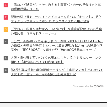
【元白バイ隊員がこっそり教える】覆面パトカーの見分け方と車
両運用現場のリアル
配線の切り替えでホワイトとイエローを選べる【キジマ】のLED
フォグランプキットにホンダ ダックス／グロム用が登場
【元白バイ隊員が回想する、苦い記憶】 交通違反取締りでの手強
い違反者「ゴネられストーリー」
【公式】新型400ccネイキッド『CB400 SUPER FOUR E-Clutch』
の価格と発売日が決定！ シリーズ最高58馬力＆14kgもの軽量化!?
完全に「旧CB400SF」を超えた!?【Honda2026新車ニュース】
大阪・泉佐野を西のバイクの聖地にしたい!? さおりんツーリング
開催！【奥沙織のバイク日和第３回】
第46話 事故後初の超短距離ツーリング 【連載マンガ】初心者バイ
ク女子の「全治一年」から始める起死回生日記
Recommended by