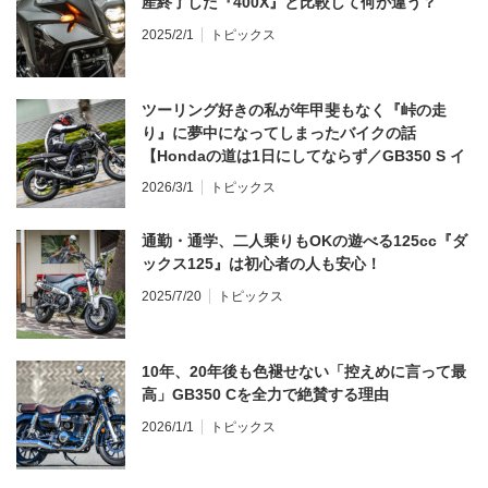
産終了した『400X』と比較して何が違う？
2025/2/1
トピックス
ツーリング好きの私が年甲斐もなく『峠の走
り』に夢中になってしまったバイクの話
【Hondaの道は1日にしてならず／GB350 S イ
ンプレ・レビュー 前編】
2026/3/1
トピックス
通勤・通学、二人乗りもOKの遊べる125cc『ダ
ックス125』は初心者の人も安心！
2025/7/20
トピックス
10年、20年後も色褪せない「控えめに言って最
高」GB350 Cを全力で絶賛する理由
2026/1/1
トピックス