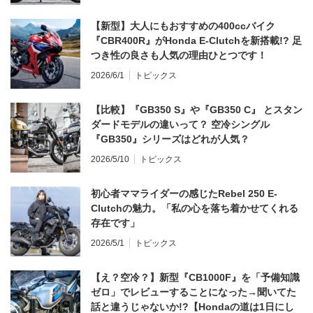
【新型】大人にもおすすめの400ccバイク
『CBR400R』がHonda E-Clutchを新搭載!? 足
つき性の良さも人気の理由ひとつです！
2026/6/1
トピックス
【比較】『GB350 S』や『GB350 C』 とスタン
ダードモデルの違いって？ 空冷シングル
『GB350』シリーズはどれが人気？
2026/5/10
トピックス
初心者ママライダーの感じたRebel 250 E-
Clutchの魅力。「私の心を落ち着かせてくれる
存在です」
2026/5/1
トピックス
【え？空冷？】新型『CB1000F』を「予備知識
ゼロ」でレビューすることになった→聞いてた
話と違うじゃないか!?【Hondaの道は1日にし