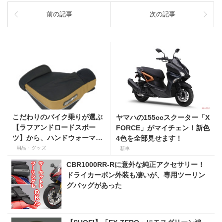
前の記事
次の記事
こだわりのバイク乗りが選ぶ
ヤマハの155ccスクーター「X
【ラフアンドロードスポー
FORCE」がマイチェン！新色
ツ】から、ハンドウォーマー
4色を全部見せます！
ほか新商品・新色が続々登
用品・グッズ
新車
場！
CBR1000RR-Rに意外な純正アクセサリー！
ドライカーボン外装も凄いが、専用ツーリン
グバッグがあった