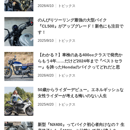
てならず／CB1000F ①第一印象 編】
2026/4/10
トピックス
のんびりツーリング最強の大型バイク
『CL500』がアップグレード！新色にも注目で
す！
2025/9/10
トピックス
【わかる？】車検のある400ccクラスで発売か
らもう4年……だけど2024年まで『ベストセラ
ー』を誇ったHondaのバイクってどれだと思
う？
2026/4/20
トピックス
50歳からライダーデビュー。エネルギッシュな
女性ライダーが考える悔いのない人生
2025/4/20
トピックス
新型『NX400』ってバイク初心者向けなの？ 生