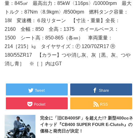
量：845㎤ 最高出力：85kW〈116ps〉/10000rpm 最大
トルク：87Nm〈8.9kgm〉/8500rpm 燃料タンク容量：
18ℓ 変速機：６段リターン 【寸法・重量】全長：
2160 全幅：850 全高：1375 ホイールベース：
1500 シート高：850-865（各㎜） 車両重量：
214［215］㎏ タイヤサイズ：Ⓕ 120/70ZR17 Ⓡ
180/55ZR17 【カラー】つや消し灰、灰［黒、灰、つや
消し青］ ※［ ］内はGT
Tweet
Share
Pocket
RSS
完全に「旧CB400SF」を超えた!? 新型400ccネ
イキッド『CB400 SUPER FOUR E-Clutch』の
価格と発売日が決定！