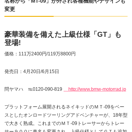
名称から「MT-09」が外され各種機能やデザインも
変更
豪華装備を備えた上級仕様「GT」も
登場!
価格：111万2400円/119万8800円
発売日：4月20日/6月15日
問ヤマハ ℡0120-090-819
http://www.bmw-motorrad.jp
プラットフォーム展開されるネイキッドのＭＴ-09をベー
スとしたオンロードツーリングアドベンチャーが、18年型
で大きく熟成。これまでのＭＴ-09トレーサーからトレー
サー９００に車名も変更され、上級仕様としてＧＴも追加