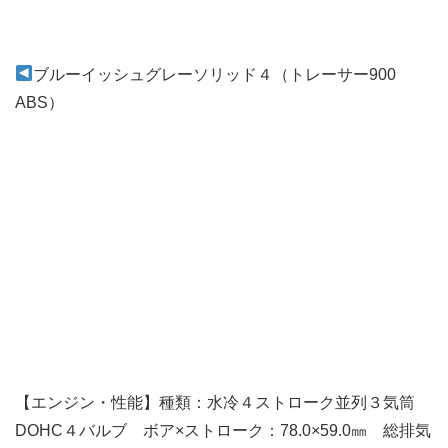
ブルーイッシュグレーソリッド４（トレーサー900
ABS）
【エンジン・性能】種類：水冷４ストローク並列３気筒
DOHC４バルブ ボア×ストローク：78.0×59.0㎜ 総排気