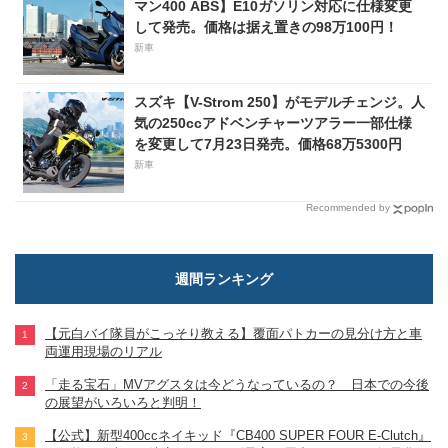
マン400 ABS】E10ガソリン対応に仕様変更
して発売。価格は据え置きの98万100円！
新車
スズキ【V-Strom 250】がモデルチェンジ。人
気の250ccアドベンチャーツアラー一部仕様
を変更して7月23日発売。価格68万5300円
新車
Recommended by
週間ランキング
【元白バイ隊員がこっそり教える】覆面パトカーの見分け方と車
両運用現場のリアル
「走る宝石」MVアグスタは今どうなっているの？ 日本での今後
の展望がいろいろと判明！
【公式】新型400ccネイキッド『CB400 SUPER FOUR E-Clutch』