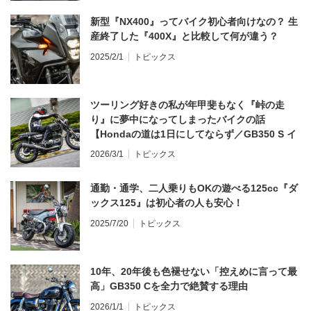
新型『NX400』ってバイク初心者向けなの？ 生
産終了した『400X』と比較して何が違う？
2025/2/1
トピックス
ツーリング好きの私が年甲斐もなく『峠の走
り』に夢中になってしまったバイクの話
【Hondaの道は1日にしてならず／GB350 S イ
ンプレ・レビュー 前編】
2026/3/1
トピックス
通勤・通学、二人乗りもOKの遊べる125cc『ダ
ックス125』は初心者の人も安心！
2025/7/20
トピックス
10年、20年後も色褪せない「控えめに言って最
高」GB350 Cを全力で絶賛する理由
2026/1/1
トピックス