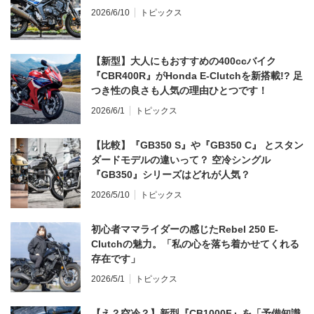
2026/6/10
トピックス
【新型】大人にもおすすめの400ccバイク
『CBR400R』がHonda E-Clutchを新搭載!? 足
つき性の良さも人気の理由ひとつです！
2026/6/1
トピックス
【比較】『GB350 S』や『GB350 C』 とスタン
ダードモデルの違いって？ 空冷シングル
『GB350』シリーズはどれが人気？
2026/5/10
トピックス
初心者ママライダーの感じたRebel 250 E-
Clutchの魅力。「私の心を落ち着かせてくれる
存在です」
2026/5/1
トピックス
【え？空冷？】新型『CB1000F』を「予備知識