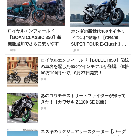
ロイヤルエンフィールド
ホンダの新世代400ネイキッ
【GOAN CLASSIC 350】新
ドついに登場！【CB400
機能追加でさらに乗りやすく
SUPER FOUR E-Clutch】8
なった2026年モデルは、価格
月21日に発売！ 価格99万
新車
新車
80万800円〜で7月31日発
8800円
ロイヤルエンフィールド【BULLET650】伝統
売！
の車名を冠した650ツインモデルが登場。価格
98万100円〜で、8月27日発売！
新車
あのコワモテストリートファイターが帰って
きた！【カワサキ Z1100 SE 試乗】
新車
スズキのラグジュアリースクーター【バーグ