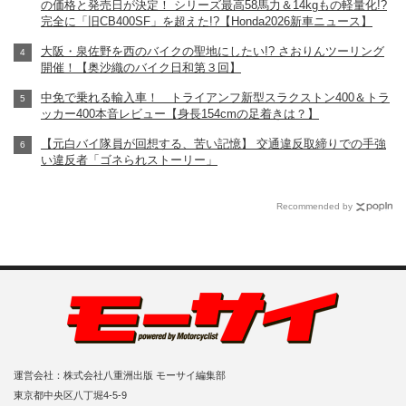
の価格と発売日が決定！ シリーズ最高58馬力＆14kgもの軽量化!?
完全に「旧CB400SF」を超えた!?【Honda2026新車ニュース】
大阪・泉佐野を西のバイクの聖地にしたい!? さおりんツーリング
開催！【奥沙織のバイク日和第３回】
中免で乗れる輸入車！ トライアンフ新型スラクストン400＆トラ
ッカー400本音レビュー【身長154cmの足着きは？】
【元白バイ隊員が回想する、苦い記憶】 交通違反取締りでの手強
い違反者「ゴネられストーリー」
Recommended by
運営会社：株式会社八重洲出版 モーサイ編集部
東京都中央区八丁堀4-5-9