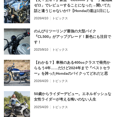
ゼロ」でレビューすることになった→聞いてた
話と違うじゃないか!?【Hondaの道は1日にし
てならず／CB1000F ①第一印象 編】
2026/4/10
トピックス
のんびりツーリング最強の大型バイク
『CL500』がアップグレード！新色にも注目で
す！
2025/9/10
トピックス
【わかる？】車検のある400ccクラスで発売か
らもう4年……だけど2024年まで『ベストセラ
ー』を誇ったHondaのバイクってどれだと思
う？
2026/4/20
トピックス
50歳からライダーデビュー。エネルギッシュな
女性ライダーが考える悔いのない人生
2025/4/20
トピックス