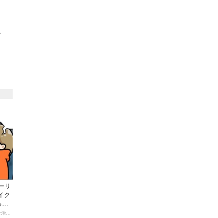
て
ーリ
イク
る起
【連載マンガ】初心者バイク女子の「全治一年」から始める起死回生日記