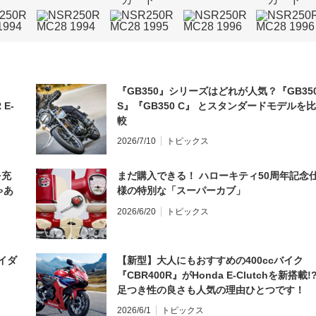
『GB350』シリーズはどれが人気？『GB35
 E-
S』『GB350 C』 とスタンダードモデルを比
較
2026/7/10
トピックス
を充
まだ購入できる！ ハローキティ50周年記念
ゃあ
様の特別な「スーパーカブ」
2026/6/20
トピックス
イダ
【新型】大人にもおすすめの400ccバイク
『CBR400R』がHonda E-Clutchを新搭載!
足つき性の良さも人気の理由ひとつです！
2026/6/1
トピックス