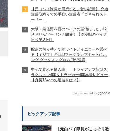
完全に「旧CB400SF」を超えた!?
【元白バイ隊員が回想する、苦い記憶】 交通
【Honda2026新車ニュース】
違反取締りでの手強い違反者「ゴネられスト
ーリー」
大阪・泉佐野を西のバイクの聖地にしたい!?
さおりんツーリング開催！【奥沙織のバイク
フロントブレーキは276mmダブルディスクに、新型
日和第３回】
配線の切り替えでホワイトとイエローを選べ
る【キジマ】のLEDフォグランプキットにホ
ンダ ダックス／グロム用が登場
中免で乗れる輸入車！ トライアンフ新型ス
ラクストン400＆トラッカー400本音レビュー
【身長154cmの足着きは？】
Recommended by
ピックアップ記事
【元白バイ隊員がこっそり教