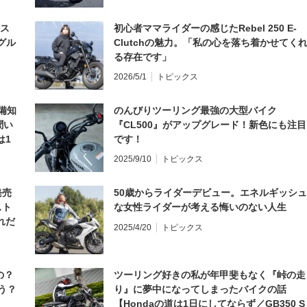
とス
初心者ママライダーの感じたRebel 250 E-
グル
Clutchの魅力。「私の心を落ち着かせてく
る存在です」
2026/5/1
トピックス
備知
のんびりツーリング最強の大型バイク
聞い
『CL500』がアップグレード！新色にも注目
は1
です！
編】
2025/9/10
トピックス
発売
50歳からライダーデビュー。エネルギッシュ
スト
な女性ライダーが考える悔いのない人生
れだ
2025/4/20
トピックス
の？
ツーリング好きの私が年甲斐もなく『峠の走
う？
り』に夢中になってしまったバイクの話
【Hondaの道は1日にしてならず／GB350 S