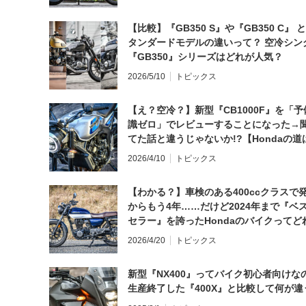
【比較】『GB350 S』や『GB350 C』 
タンダードモデルの違いって？ 空冷シン
『GB350』シリーズはどれが人気？
2026/5/10
トピックス
【え？空冷？】新型『CB1000F』を「予
識ゼロ」でレビューすることになった→
てた話と違うじゃないか!?【Hondaの道
日にしてならず／CB1000F ①第一印象 
2026/4/10
トピックス
【わかる？】車検のある400ccクラスで
からもう4年……だけど2024年まで『ベ
セラー』を誇ったHondaのバイクってど
と思う？
2026/4/20
トピックス
新型『NX400』ってバイク初心者向けな
生産終了した『400X』と比較して何が違