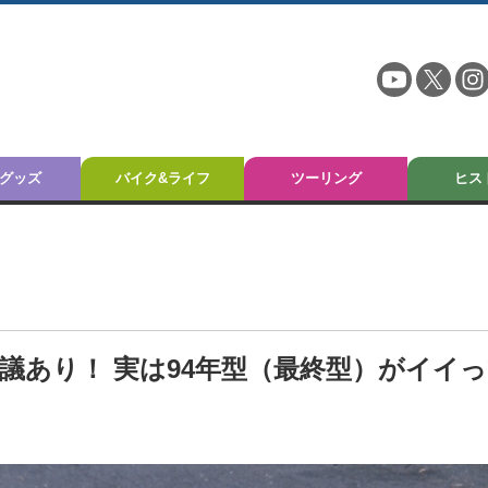
グッズ
バイク&ライフ
ツーリング
ヒス
に異議あり！ 実は94年型（最終型）がイイ