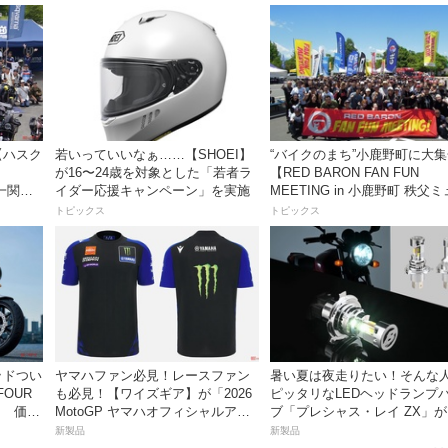
【ハスク
若いっていいなぁ……【SHOEI】
“バイクのまち”小鹿野町に大
が16〜24歳を対象とした「若者ラ
【RED BARON FAN FUN
n 一関」
イダー応援キャンペーン」を実施
MEETING in 小鹿野町 秩父
ズパーク】
トピックス
トピックス
ッドつい
ヤマハファン必見！レースファン
暑い夏は夜走りたい！そんな
FOUR
も必見！【ワイズギア】が「2026
ピッタリなLEDヘッドランプ
売！ 価格
MotoGP ヤマハオフィシャルアパ
ブ「プレシャス・レイ ZX」
レル」を数量限定でリリース
イトナ】から登場
新製品
新製品