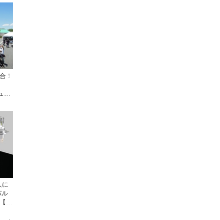
集合！
ミュー
人に
バル
が【デ