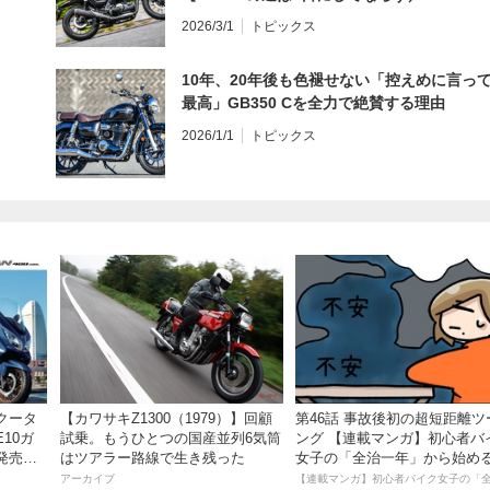
インプレ・レビュー 前編】
2026/3/1
トピックス
10年、20年後も色褪せない「控えめに言っ
最高」GB350 Cを全力で絶賛する理由
2026/1/1
トピックス
クータ
【カワサキZ1300（1979）】回顧
第46話 事故後初の超短距離ツ
E10ガ
試乗。もうひとつの国産並列6気筒
ング 【連載マンガ】初心者バ
発売。
はツアラー路線で生き残った
女子の「全治一年」から始め
円！
死回生日記
アーカイブ