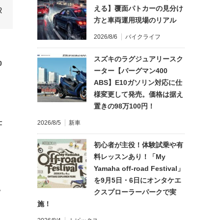
える】覆面パトカーの見分け
方と車両運用現場のリアル
2026/8/6
バイクライフ
スズキのラグジュアリースク
0
ーター【バーグマン400
ABS】E10ガソリン対応に仕
様変更して発売。価格は据え
置きの98万100円！
仕
2026/8/5
新車
初心者が主役！体験試乗や有
料レッスンあり！「My
Yamaha off-road Festival」
を9月5日・6日にオンタケエ
?
クスプローラーパークで実
施！