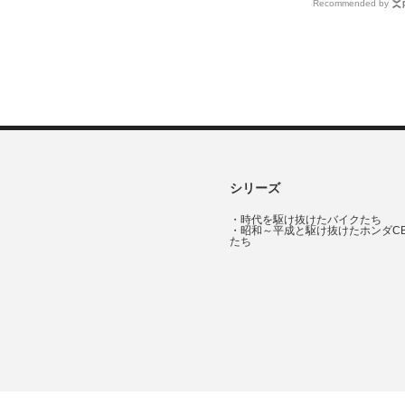
Recommended by
シリーズ
・
時代を駆け抜けたバイクたち
・
昭和～平成と駆け抜けたホンダC
たち