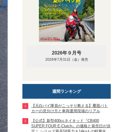
2026年９月号
2026年7月31日（金）発売
週間ランキング
【元白バイ隊員がこっそり教える】覆面パト
カーの見分け方と車両運用現場のリアル
【公式】新型400ccネイキッド『CB400
SUPER FOUR E-Clutch』の価格と発売日が決
定！ シリーズ最高58馬力＆14kgもの軽量化!?