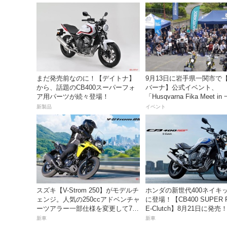
まだ発売前なのに！【デイトナ】
9月13日に岩手県一関市で
から、話題のCB400スーパーフォ
バーナ】公式イベント、
ア用パーツが続々登場！
「Husqvarna Fika Meet i
を開催
新製品
イベント
スズキ【V-Strom 250】がモデルチ
ホンダの新世代400ネイキ
ェンジ。人気の250ccアドベンチャ
に登場！【CB400 SUPER 
ーツアラー一部仕様を変更して7月
E-Clutch】8月21日に発
23日発売。価格68万5300円
99万8800円
新車
新車