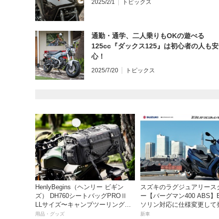
2025/2/1
トピックス
通勤・通学、二人乗りもOKの遊べる
125cc『ダックス125』は初心者の人も安
心！
2025/7/20
トピックス
HenlyBegins（ヘンリー ビギン
スズキのラグジュアリース
ズ） DH760シートバッグPROⅡ
ー【バーグマン400 ABS】
LLサイズ〜キャンプツーリングに
ソリン対応に仕様変更して
も安心の大容量ツアーバッグ〜
価格は据え置きの98万100
用品・グッズ
新車