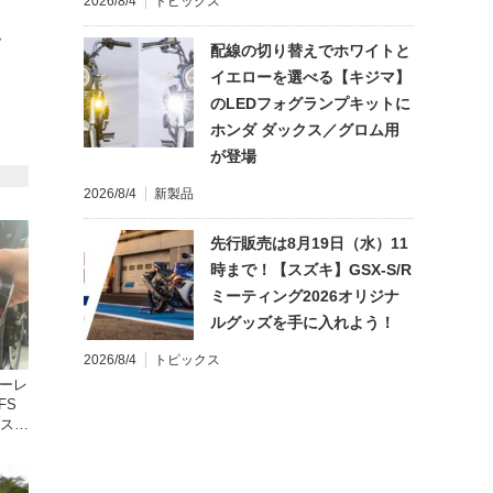
2026/8/4
トピックス
て
配線の切り替えでホワイトと
イエローを選べる【キジマ】
のLEDフォグランプキットに
ホンダ ダックス／グロム用
が登場
2026/8/4
新製品
先行販売は8月19日（水）11
時まで！【スズキ】GSX-S/R
ミーティング2026オリジナ
ルグッズを手に入れよう！
2026/8/4
トピックス
ターレ
FS
年スト
レの