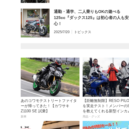
通勤・通学、二人乗りもOKの遊べる
125cc『ダックス125』は初心者の人も安
心！
2025/7/20
トピックス
あのコワモテストリートファイタ
【距離無制限】RESO PILOT PRO
ーが帰ってきた！【カワサキ
を実走テスト！メンバーの
Z1100 SE 試乗】
を教えてくれる新型インカ
っちゃ便利な３つの理由【
新車
用品・グッズ
き】