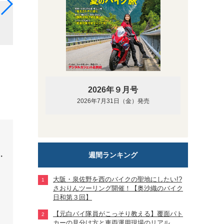
1981年発売のヤマハ・サリアン。ベルーガの女性向
ド標準装備だった。
2026年９月号
2026年7月31日（金）発売
週間ランキング
大阪・泉佐野を西のバイクの聖地にしたい!?
さおりんツーリング開催！【奥沙織のバイク
日和第３回】
【元白バイ隊員がこっそり教える】覆面パト
カーの見分け方と車両運用現場のリアル