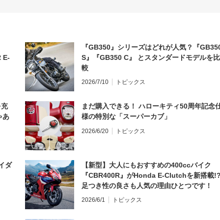
『GB350』シリーズはどれが人気？『GB35
 E-
S』『GB350 C』 とスタンダードモデルを比
較
2026/7/10
トピックス
を充
まだ購入できる！ ハローキティ50周年記念
ゃあ
様の特別な「スーパーカブ」
2026/6/20
トピックス
イダ
【新型】大人にもおすすめの400ccバイク
『CBR400R』がHonda E-Clutchを新搭載!
足つき性の良さも人気の理由ひとつです！
2026/6/1
トピックス