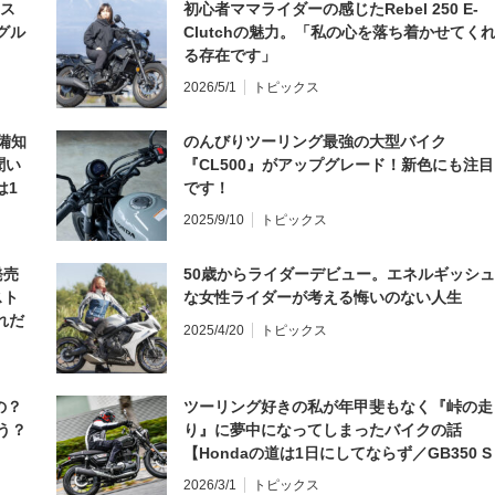
とス
初心者ママライダーの感じたRebel 250 E-
グル
Clutchの魅力。「私の心を落ち着かせてく
る存在です」
2026/5/1
トピックス
備知
のんびりツーリング最強の大型バイク
聞い
『CL500』がアップグレード！新色にも注目
は1
です！
編】
2025/9/10
トピックス
発売
50歳からライダーデビュー。エネルギッシュ
スト
な女性ライダーが考える悔いのない人生
れだ
2025/4/20
トピックス
の？
ツーリング好きの私が年甲斐もなく『峠の走
う？
り』に夢中になってしまったバイクの話
【Hondaの道は1日にしてならず／GB350 S
インプレ・レビュー 前編】
2026/3/1
トピックス