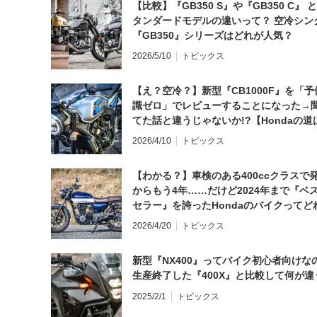
【比較】『GB350 S』や『GB350 C』 
タンダードモデルの違いって？ 空冷シン
『GB350』シリーズはどれが人気？
2026/5/10
トピックス
【え？空冷？】新型『CB1000F』を「予
識ゼロ」でレビューすることになった→
てた話と違うじゃないか!?【Hondaの道
日にしてならず／CB1000F ①第一印象 
2026/4/10
トピックス
【わかる？】車検のある400ccクラスで
からもう4年……だけど2024年まで『ベ
セラー』を誇ったHondaのバイクってど
と思う？
2026/4/20
トピックス
新型『NX400』ってバイク初心者向けな
生産終了した『400X』と比較して何が違
2025/2/1
トピックス