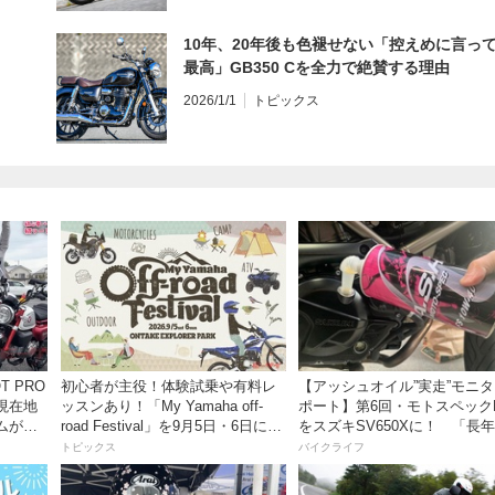
10年、20年後も色褪せない「控えめに言っ
最高」GB350 Cを全力で絶賛する理由
2026/1/1
トピックス
初心者が主役！体験試乗や有料レ
【アッシュオイル”実走”モニ
現在地
ッスンあり！「My Yamaha off-
ポート】第6回・モトスペック
ムがめ
road Festival」を9月5日・6日にオ
をスズキSV650Xに！ 「長
動画付
ンタケエクスプローラーパークで
レスだったシフトの固さがコ
トピックス
バイクライフ
実施！
おかげで滑らかに！」