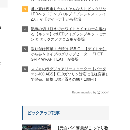
暑い夏は夜走りたい！そんな人にピッタリな
LEDヘッドランプバルブ「プレシャス・レイ
ZX」が【デイトナ】から登場
0
配線の切り替えでホワイトとイエローを選べ
る【キジマ】のLEDフォグランプキットにホ
ンダ ダックス／グロム用が登場
取り付け簡単！接続はUSB-C！【デイトナ】
から巻きタイプのグリップヒーター「HOT
GRIP WRAP HEAT」が登場
仕
スズキのラグジュアリースクーター【バーグ
マン400 ABS】E10ガソリン対応に仕様変更し
て発売。価格は据え置きの98万100円！
Recommended by
?
ピックアップ記事
【元白バイ隊員がこっそり教