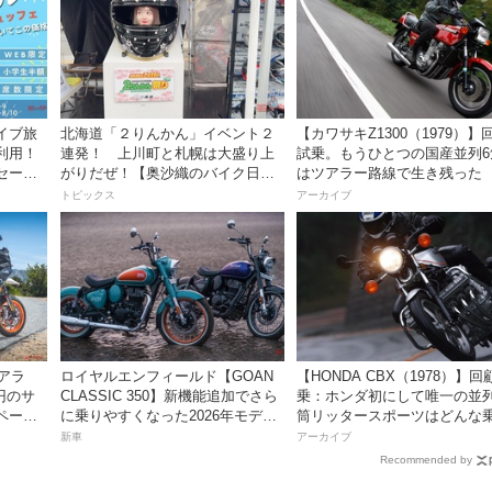
イブ旅
北海道「２りんかん」イベント２
【カワサキZ1300（1979）】
利用！
連発！ 上川町と札幌は大盛り上
試乗。もうひとつの国産並列6
セー
がりだぜ！【奥沙織のバイク日和
はツアラー路線で生き残った
第3回】
トピックス
アーカイブ
アラ
ロイヤルエンフィールド【GOAN
【HONDA CBX（1978）】回
万円のサ
CLASSIC 350】新機能追加でさら
乗：ホンダ初にして唯一の並列
ペーン
に乗りやすくなった2026年モデル
筒リッタースポーツはどんな
は、価格80万800円〜で7月31日発
味だったのか？
新車
アーカイブ
売！
Recommended by