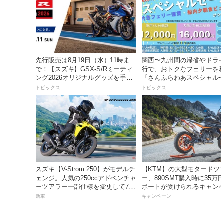
先行販売は8月19日（水）11時ま
関西〜九州間の帰省やドラ
で！【スズキ】GSX-S/Rミーティ
行で、おトクなフェリーを
ング2026オリジナルグッズを手に
「さんふらわあスペシャル
入れよう！
ル」を期間限定で販売開始
トピックス
トピックス
スズキ【V-Strom 250】がモデルチ
【KTM】の大型モタードツ
ェンジ。人気の250ccアドベンチャ
ー、890SMT購入時に35
ーツアラー一部仕様を変更して7月
ポートが受けられるキャン
23日発売。価格68万5300円
を実施中！
新車
キャンペーン