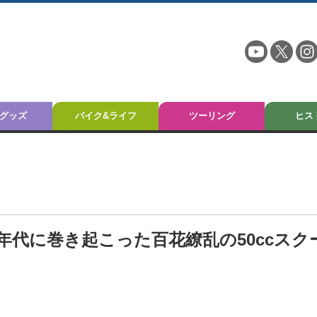
グッズ
バイク&ライフ
ツーリング
ヒス
80年代に巻き起こった百花繚乱の50ccスク
】