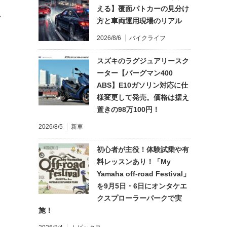
える】覆面パトカーの見分け
れ
方と車両運用現場のリアル
2026/8/6
バイクライフ
スズキのラグジュアリースク
ーター【バーグマン400
ABS】E10ガソリン対応に仕
様変更して発売。価格は据え
置きの98万100円！
2026/8/5
新車
初心者が主役！体験試乗や有
料レッスンあり！「My
Yamaha off-road Festival」
を9月5日・6日にオンタケエ
クスプローラーパークで実
施！