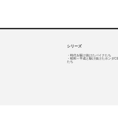
シリーズ
・
時代を駆け抜けたバイクたち
・
昭和～平成と駆け抜けたホンダC
たち