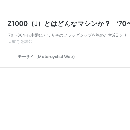
Z1000（J）とはどんなマシンか？ ’7
’70〜80年代中盤にカワサキのフラッグシップを務めた空冷Zシリーズは、
Z1000（J）
…
続きを読む
と
は
モーサイ（Motorcyclist Web）
ど
ん
な
マ
シ
ン
か？ ’70〜
80
年
代
Z
シ