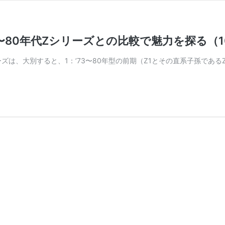
0〜80年代Zシリーズとの比較で魅力を探る（1
大別すると、1：’73〜80年型の前期（Z1とその直系子孫であるZ900、Z