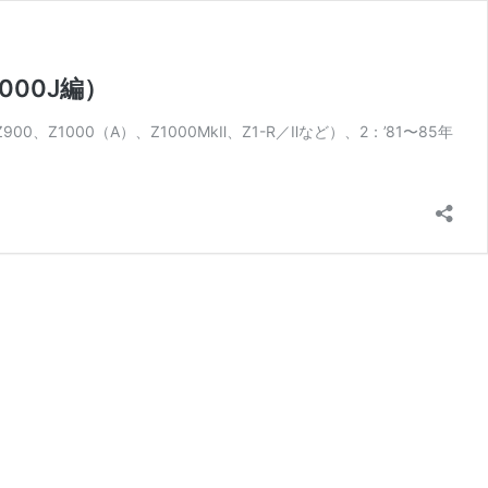
000J編）
1000（A）、Z1000MkⅡ、Z1-R／Ⅱなど）、2：’81〜85年