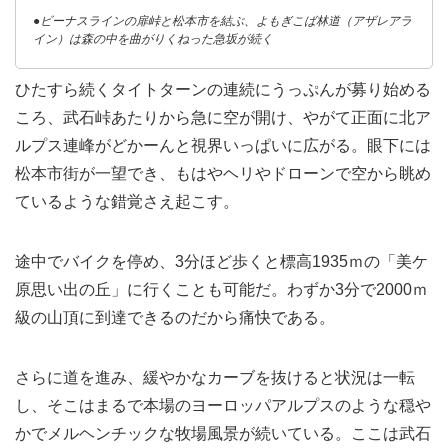
●ビーナスラインの扉峠と松本市を結ぶ、よもぎこば林道（アザレアラ
イン）は森の中を曲がりくねった急坂が続く
ひたすら続くタイトターンの連続にうっぷんが募り始める
ころ、武石峠あたりから急に空が開け、やがて正面に北ア
ルプス連峰がどかーんと視界いっぱいに広がる。眼下には
松本市街が一望でき、もはやヘリやドローンで空から眺め
ているような錯覚さえ起こす。
途中でバイクを停め、3分ほど歩くと標高1935ｍの「美ケ
原思い出の丘」に行くことも可能だ。わずか3分で2000ｍ
級の山頂に到達できるのだから痛快である。
さらに道を進み、緩やかなカーブを抜けると状況は一転
し、そこはまるで本場のヨーロッパアルプスのような穏や
かでメルヘンチックな牧場風景が続いている。ここは武石