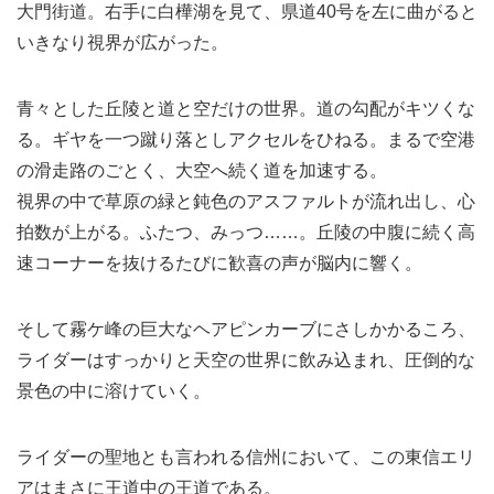
大門街道。右手に白樺湖を見て、県道40号を左に曲がると
いきなり視界が広がった。
青々とした丘陵と道と空だけの世界。道の勾配がキツくな
る。ギヤを一つ蹴り落としアクセルをひねる。まるで空港
の滑走路のごとく、大空へ続く道を加速する。
視界の中で草原の緑と鈍色のアスファルトが流れ出し、心
拍数が上がる。ふたつ、みっつ……。丘陵の中腹に続く高
速コーナーを抜けるたびに歓喜の声が脳内に響く。
そして霧ケ峰の巨大なヘアピンカーブにさしかかるころ、
ライダーはすっかりと天空の世界に飲み込まれ、圧倒的な
景色の中に溶けていく。
ライダーの聖地とも言われる信州において、この東信エリ
アはまさに王道中の王道である。