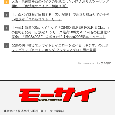
大阪・泉佐野を西のバイクの聖地にしたい!? さおりんツーリング
開催！【奥沙織のバイク日和第３回】
【元白バイ隊員が回想する、苦い記憶】 交通違反取締りでの手強
い違反者「ゴネられストーリー」
【公式】新型400ccネイキッド『CB400 SUPER FOUR E-Clutch』
の価格と発売日が決定！ シリーズ最高58馬力＆14kgもの軽量化!?
完全に「旧CB400SF」を超えた!?【Honda2026新車ニュース】
配線の切り替えでホワイトとイエローを選べる【キジマ】のLED
フォグランプキットにホンダ ダックス／グロム用が登場
Recommended by
運営会社：株式会社八重洲出版 モーサイ編集部