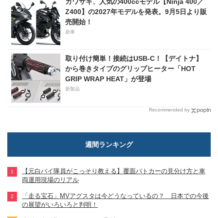
カワサキ、人気の400ccモデル【Ninja 400／
Z400】の2027年モデルを発表。9月5日より販
売開始！
新車
取り付け簡単！接続はUSB-C！【デイトナ】
から巻きタイプのグリップヒーター「HOT
GRIP WRAP HEAT」が登場
新製品
Recommended by
週間ランキング
【元白バイ隊員がこっそり教える】覆面パトカーの見分け方と車
両運用現場のリアル
「走る宝石」MVアグスタは今どうなっているの？ 日本での今後
の展望がいろいろと判明！