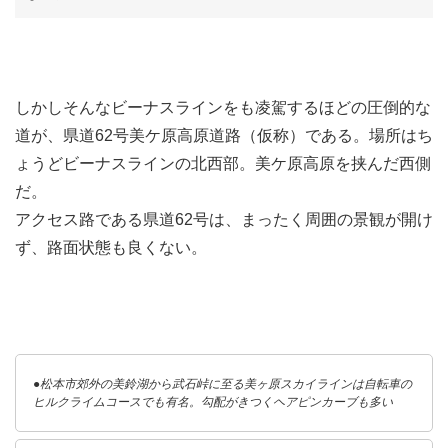
しかしそんなビーナスラインをも凌駕するほどの圧倒的な
道が、県道62号美ケ原高原道路（仮称）である。場所はち
ょうどビーナスラインの北西部。美ケ原高原を挟んだ西側
だ。
アクセス路である県道62号は、まったく周囲の景観が開け
ず、路面状態も良くない。
●松本市郊外の美鈴湖から武石峠に至る美ヶ原スカイラインは自転車の
ヒルクライムコースでも有名。勾配がきつくヘアピンカーブも多い