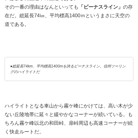
その一番の理由はなんといっても
「ビーナスライン」
の存
在だ。総延長74㎞、平均標高1400ｍというまさに天空の
道である。
●総延長74km、平均標高1400mを誇るビーナスライン。信州ツーリン
グのハイライトだ
ハイライトとなる車山から霧ケ峰にかけては、高い木が少
ない丘陵地帯に延々と緩やかなコーナーが続いている。も
ちろん霧ケ峰以北の和田峠、扉峠周辺も高速コーナーが続
く快走ルートだ。