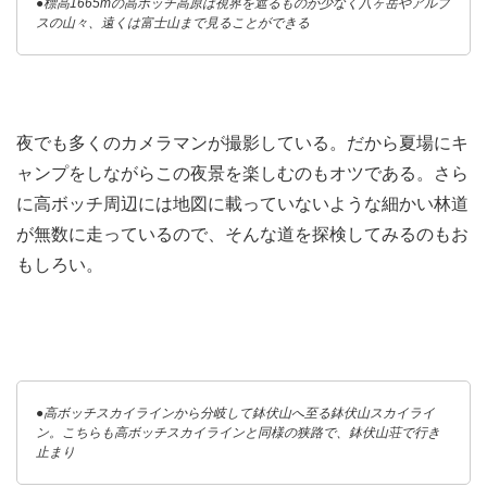
●標高1665mの高ボッチ高原は視界を遮るものが少なく八ヶ岳やアルプ
スの山々、遠くは富士山まで見ることができる
夜でも多くのカメラマンが撮影している。だから夏場にキ
ャンプをしながらこの夜景を楽しむのもオツである。さら
に高ボッチ周辺には地図に載っていないような細かい林道
が無数に走っているので、そんな道を探検してみるのもお
もしろい。
●高ボッチスカイラインから分岐して鉢伏山へ至る鉢伏山スカイライ
ン。こちらも高ボッチスカイラインと同様の狭路で、鉢伏山荘で行き
止まり