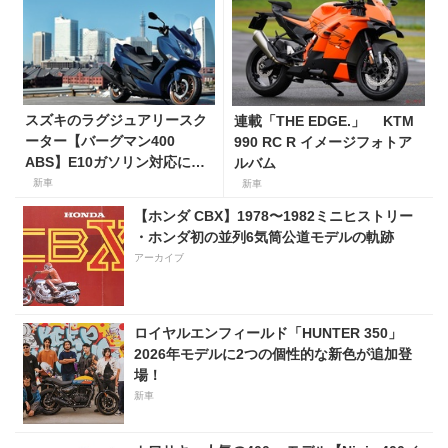
スズキのラグジュアリースク
連載「THE EDGE.」 KTM
ーター【バーグマン400
990 RC R イメージフォトア
ABS】E10ガソリン対応に仕
ルバム
様変更して発売。価格は据え
新車
新車
置きの98万100円！
【ホンダ CBX】1978〜1982ミニヒストリー
・ホンダ初の並列6気筒公道モデルの軌跡
アーカイブ
ロイヤルエンフィールド「HUNTER 350」
2026年モデルに2つの個性的な新色が追加登
場！
新車