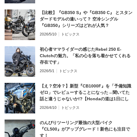
【比較】『GB350 S』や『GB350 C』 とスタン
ダードモデルの違いって？ 空冷シングル
『GB350』シリーズはどれが人気？
2026/5/10
トピックス
初心者ママライダーの感じたRebel 250 E-
Clutchの魅力。「私の心を落ち着かせてくれる
存在です」
2026/5/1
トピックス
【え？空冷？】新型『CB1000F』を「予備知識
ゼロ」でレビューすることになった→聞いてた
話と違うじゃないか!?【Hondaの道は1日にし
てならず／CB1000F ①第一印象 編】
2026/4/10
トピックス
のんびりツーリング最強の大型バイク
『CL500』がアップグレード！新色にも注目で
す！