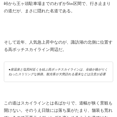
峠から王ヶ頭駐車場までのわずか5㎞区間で、行き止まり
の道だが、まさに隠れた名道である。
そして近年、人気急上昇中なのが、諏訪湖の北側に位置す
る高ボッチスカイライン周辺だ。
●扉温泉と塩尻峠近くを結ぶ高ボッチスカイラインは、全線が曲がりく
ねったスリリングな狭路。観光客が大勢訪れる週末などは注意が必要
この道はスカイラインとは名ばかりで、道幅が狭く景観も
開けない。そのうえ日陰には落ち葉がたまり、舗装も荒れ