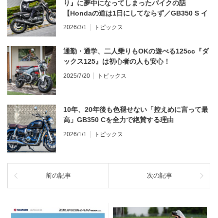
り』に夢中になってしまったバイクの話
【Hondaの道は1日にしてならず／GB350 S イ
ンプレ・レビュー 前編】
2026/3/1
トピックス
通勤・通学、二人乗りもOKの遊べる125cc『ダ
ックス125』は初心者の人も安心！
2025/7/20
トピックス
10年、20年後も色褪せない「控えめに言って最
高」GB350 Cを全力で絶賛する理由
2026/1/1
トピックス
前の記事
次の記事