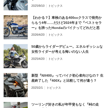
2025/9/10
トピックス
【わかる？】車検のある400ccクラスで発売か
らもう4年……だけど2024年まで『ベストセラ
ー』を誇ったHondaのバイクってどれだと思
う？
2026/4/20
トピックス
50歳からライダーデビュー。エネルギッシュな
女性ライダーが考える悔いのない人生
2025/4/20
トピックス
新型『NX400』ってバイク初心者向けなの？ 生
産終了した『400X』と比較して何が違う？
2025/2/1
トピックス
ツーリング好きの私が年甲斐もなく『峠の走