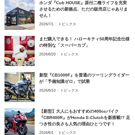
ホンダ『Cub HOUSE』原付二種ライフを充実
させるための新拠点、ただの販売店じゃありま
せん！
2026/7/1
トピックス
まだ購入できる！ ハローキティ50周年記念仕様
の特別な「スーパーカブ」
2026/6/20
トピックス
新型『CB1000F』を普通のツーリングライダー
が「予備知識ゼロ」で試乗
2026/6/10
トピックス
【新型】大人にもおすすめの400ccバイク
『CBR400R』がHonda E-Clutchを新搭載!? 足
つき性の良さも人気の理由ひとつです！
2026/6/1
トピックス