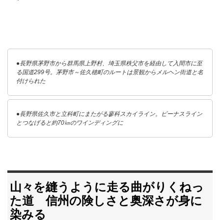
●長野県茅野市から群馬県上野村、埼玉県秩父市を経由して入間市に至
る国道299号。茅野市～佐久穂町のルートは景観からメルヘン街道と名
付けられた
●長野県佐久市と立科町にまたがる蓼科スカイライン。ビーナスライン
とつなげると約70㎞のワインディングに
山々を縫うように走る曲がりくねっ
た道 信州の険しさと奥深さが身に
染みる