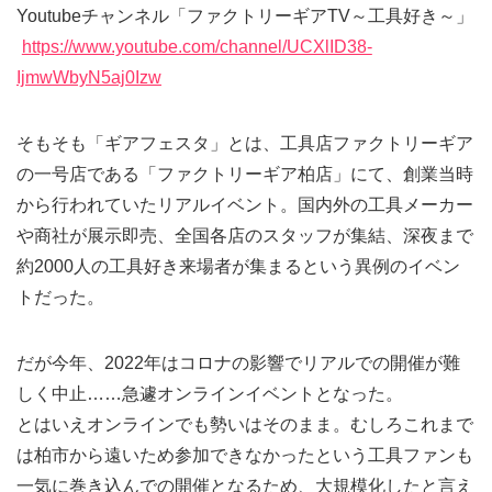
Youtubeチャンネル「ファクトリーギアTV～⼯具好き～」
https://www.youtube.com/channel/UCXlID38-
IjmwWbyN5aj0Izw
そもそも「ギアフェスタ」とは、工具店ファクトリーギア
の一号店である「ファクトリーギア柏店」にて、創業当時
から行われていたリアルイベント。国内外の工具メーカー
や商社が展示即売、全国各店のスタッフが集結、深夜まで
約2000人の工具好き来場者が集まるという異例のイベン
トだった。
だが今年、2022年はコロナの影響でリアルでの開催が難
しく中止……急遽オンラインイベントとなった。
とはいえオンラインでも勢いはそのまま。むしろこれまで
は柏市から遠いため参加できなかったという工具ファンも
一気に巻き込んでの開催となるため、大規模化したと言え