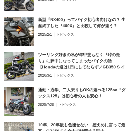
新型『NX400』ってバイク初心者向けなの？ 生
産終了した『400X』と比較して何が違う？
2025/2/1
トピックス
ツーリング好きの私が年甲斐もなく『峠の走
り』に夢中になってしまったバイクの話
【Hondaの道は1日にしてならず／GB350 S イ
ンプレ・レビュー 前編】
2026/3/1
トピックス
通勤・通学、二人乗りもOKの遊べる125cc『ダ
ックス125』は初心者の人も安心！
2025/7/20
トピックス
10年、20年後も色褪せない「控えめに言って最
高」GB350 Cを全力で絶賛する理由