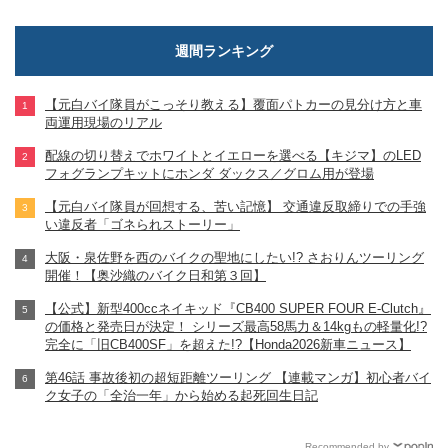
週間ランキング
【元白バイ隊員がこっそり教える】覆面パトカーの見分け方と車
両運用現場のリアル
配線の切り替えでホワイトとイエローを選べる【キジマ】のLED
フォグランプキットにホンダ ダックス／グロム用が登場
【元白バイ隊員が回想する、苦い記憶】 交通違反取締りでの手強
い違反者「ゴネられストーリー」
大阪・泉佐野を西のバイクの聖地にしたい!? さおりんツーリング
開催！【奥沙織のバイク日和第３回】
【公式】新型400ccネイキッド『CB400 SUPER FOUR E-Clutch』
の価格と発売日が決定！ シリーズ最高58馬力＆14kgもの軽量化!?
完全に「旧CB400SF」を超えた!?【Honda2026新車ニュース】
第46話 事故後初の超短距離ツーリング 【連載マンガ】初心者バイ
ク女子の「全治一年」から始める起死回生日記
Recommended by