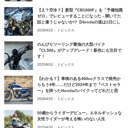
【え？空冷？】新型『CB1000F』を「予備知識
ゼロ」でレビューすることになった→聞いてた
話と違うじゃないか!?【Hondaの道は1日にし
てならず／CB1000F ①第一印象 編】
2026/4/10
トピックス
のんびりツーリング最強の大型バイク
『CL500』がアップグレード！新色にも注目で
す！
2025/9/10
トピックス
【わかる？】車検のある400ccクラスで発売か
らもう4年……だけど2024年まで『ベストセラ
ー』を誇ったHondaのバイクってどれだと思
う？
2026/4/20
トピックス
50歳からライダーデビュー。エネルギッシュな
女性ライダーが考える悔いのない人生
2025/4/20
トピックス