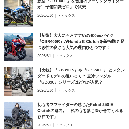
新型『CB1000F』を普通のツーリングライダー
が「予備知識ゼロ」で試乗
2026/6/10
トピックス
【新型】大人にもおすすめの400ccバイク
『CBR400R』がHonda E-Clutchを新搭載!? 足
つき性の良さも人気の理由ひとつです！
2026/6/1
トピックス
【比較】『GB350 S』や『GB350 C』 とスタン
ダードモデルの違いって？ 空冷シングル
『GB350』シリーズはどれが人気？
2026/5/10
トピックス
初心者ママライダーの感じたRebel 250 E-
Clutchの魅力。「私の心を落ち着かせてくれる
存在です」
2026/5/1
トピックス