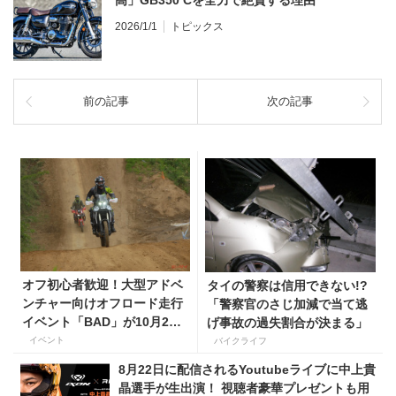
2026/1/1
トピックス
前の記事
次の記事
オフ初心者歓迎！大型アドベ
タイの警察は信用できない!?
ンチャー向けオフロード走行
「警察官のさじ加減で当て逃
イベント「BAD」が10月2
げ事故の過失割合が決まる」
日、千葉県成田モトクロスパ
イベント
バイクライフ
ークで開催
8月22日に配信されるYoutubeライブに中上貴
晶選手が生出演！ 視聴者豪華プレゼントも用