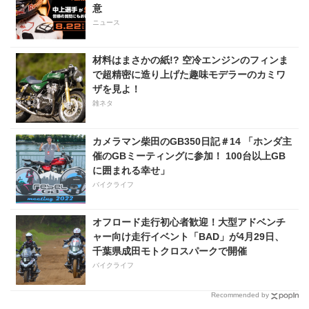
意
ニュース
材料はまさかの紙!? 空冷エンジンのフィンま
で超精密に造り上げた趣味モデラーのカミワ
ザを見よ！
雑ネタ
カメラマン柴田のGB350日記＃14 「ホンダ主
催のGBミーティングに参加！ 100台以上GB
に囲まれる幸せ」
バイクライフ
オフロード走行初心者歓迎！大型アドベンチ
ャー向け走行イベント「BAD」が4月29日、
千葉県成田モトクロスパークで開催
バイクライフ
Recommended by