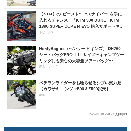
【KTM】の"ビースト"、"スナイパー"を手に
入れるチャンス！「KTM 990 DUKE・KTM
1390 SUPER DUKE R EVO 購入サポートキャ
ンペーン」
トピックス
HenlyBegins（ヘンリー ビギンズ） DH760
シートバッグPROⅡ LLサイズ〜キャンプツー
リングにも安心の大容量ツアーバッグ〜
用品・グッズ
ベテランライダーをも唸らせるシブい実力派
【カワサキ ニンジャ500＆Z500試乗】
新車
Recommended by