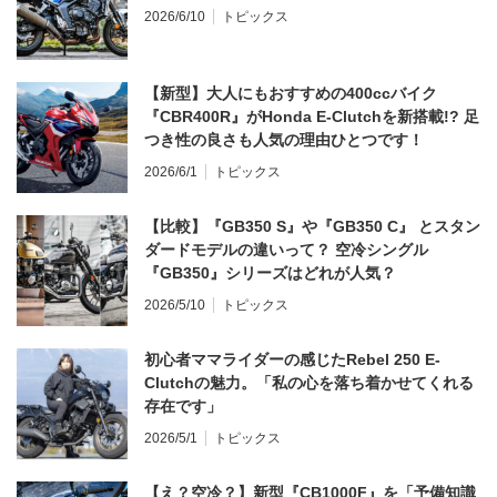
2026/6/10
トピックス
【新型】大人にもおすすめの400ccバイク
『CBR400R』がHonda E-Clutchを新搭載!? 足
つき性の良さも人気の理由ひとつです！
2026/6/1
トピックス
【比較】『GB350 S』や『GB350 C』 とスタン
ダードモデルの違いって？ 空冷シングル
『GB350』シリーズはどれが人気？
2026/5/10
トピックス
初心者ママライダーの感じたRebel 250 E-
Clutchの魅力。「私の心を落ち着かせてくれる
存在です」
2026/5/1
トピックス
【え？空冷？】新型『CB1000F』を「予備知識