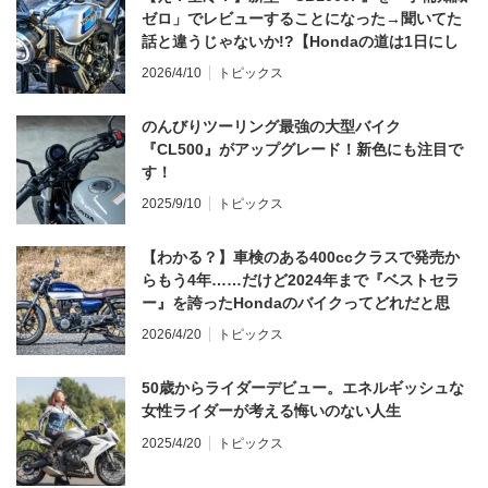
ゼロ」でレビューすることになった→聞いてた
話と違うじゃないか!?【Hondaの道は1日にし
てならず／CB1000F ①第一印象 編】
2026/4/10
トピックス
のんびりツーリング最強の大型バイク
『CL500』がアップグレード！新色にも注目で
す！
2025/9/10
トピックス
【わかる？】車検のある400ccクラスで発売か
らもう4年……だけど2024年まで『ベストセラ
ー』を誇ったHondaのバイクってどれだと思
う？
2026/4/20
トピックス
50歳からライダーデビュー。エネルギッシュな
女性ライダーが考える悔いのない人生
2025/4/20
トピックス