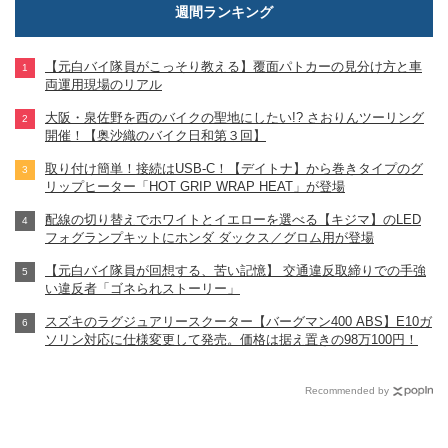
週間ランキング
【元白バイ隊員がこっそり教える】覆面パトカーの見分け方と車
両運用現場のリアル
大阪・泉佐野を西のバイクの聖地にしたい!? さおりんツーリング
開催！【奥沙織のバイク日和第３回】
取り付け簡単！接続はUSB-C！【デイトナ】から巻きタイプのグ
リップヒーター「HOT GRIP WRAP HEAT」が登場
配線の切り替えでホワイトとイエローを選べる【キジマ】のLED
フォグランプキットにホンダ ダックス／グロム用が登場
【元白バイ隊員が回想する、苦い記憶】 交通違反取締りでの手強
い違反者「ゴネられストーリー」
スズキのラグジュアリースクーター【バーグマン400 ABS】E10ガ
ソリン対応に仕様変更して発売。価格は据え置きの98万100円！
Recommended by