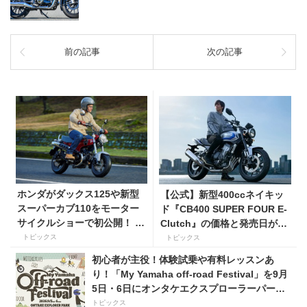
前の記事
次の記事
ホンダがダックス125や新型
【公式】新型400ccネイキッ
スーパーカブ110をモーター
ド『CB400 SUPER FOUR E-
サイクルショーで初公開！ 海
Clutch』の価格と発売日が決
外ではダックスのスペックも
定！ シリーズ最高58馬力＆
トピックス
トピックス
明らかに
14kgもの軽量化!? 完全に
初心者が主役！体験試乗や有料レッスンあ
「旧CB400SF」を超えた!?
り！「My Yamaha off-road Festival」を9月
【Honda2026新車ニュース】
5日・6日にオンタケエクスプローラーパーク
で実施！
トピックス