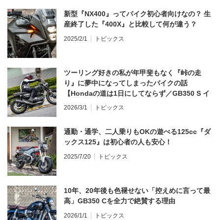
新型『NX400』ってバイク初心者向けなの？ 生
産終了した『400X』と比較して何が違う？
2025/2/1
トピックス
ツーリング好きの私が年甲斐もなく『峠の走
り』に夢中になってしまったバイクの話
【Hondaの道は1日にしてならず／GB350 S イ
ンプレ・レビュー 前編】
2026/3/1
トピックス
通勤・通学、二人乗りもOKの遊べる125cc『ダ
ックス125』は初心者の人も安心！
2025/7/20
トピックス
10年、20年後も色褪せない「控えめに言って最
高」GB350 Cを全力で絶賛する理由
2026/1/1
トピックス