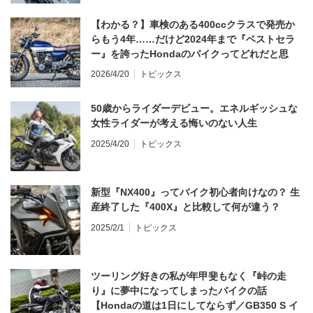
【わかる？】車検のある400ccクラスで発売か
らもう4年……だけど2024年まで『ベストセラ
ー』を誇ったHondaのバイクってどれだと思
う？
2026/4/20
トピックス
50歳からライダーデビュー。エネルギッシュな
女性ライダーが考える悔いのない人生
2025/4/20
トピックス
新型『NX400』ってバイク初心者向けなの？ 生
産終了した『400X』と比較して何が違う？
2025/2/1
トピックス
ツーリング好きの私が年甲斐もなく『峠の走
り』に夢中になってしまったバイクの話
【Hondaの道は1日にしてならず／GB350 S イ