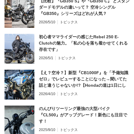
【比較】『GB350 S』や『GB350 C』 とスタン
ダードモデルの違いって？ 空冷シングル
『GB350』シリーズはどれが人気？
2026/5/10
トピックス
初心者ママライダーの感じたRebel 250 E-
Clutchの魅力。「私の心を落ち着かせてくれる
存在です」
2026/5/1
トピックス
【え？空冷？】新型『CB1000F』を「予備知識
ゼロ」でレビューすることになった→聞いてた
話と違うじゃないか!?【Hondaの道は1日にし
てならず／CB1000F ①第一印象 編】
2026/4/10
トピックス
のんびりツーリング最強の大型バイク
『CL500』がアップグレード！新色にも注目で
す！
2025/9/10
トピックス