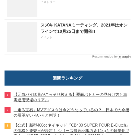
ヒストリー
スズキ KATANAミーティング、2021年はオン
ラインで10月25日まで開催!!
イベント
Recommended by
週間ランキング
【元白バイ隊員がこっそり教える】覆面パトカーの見分け方と車
両運用現場のリアル
「走る宝石」MVアグスタは今どうなっているの？ 日本での今後
の展望がいろいろと判明！
【公式】新型400ccネイキッド『CB400 SUPER FOUR E-Clutch』
の価格と発売日が決定！ シリーズ最高58馬力＆14kgもの軽量化!?