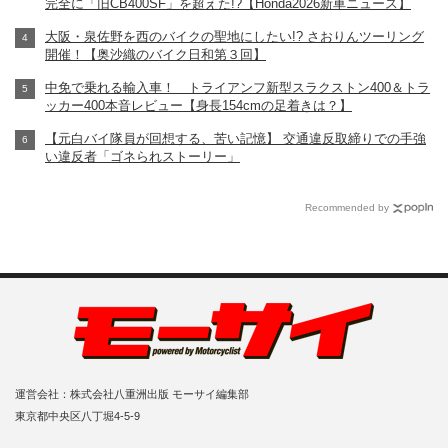
完全に「旧CB400SF」を超えた!?【Honda2026新車ニュース】
大阪・泉佐野を西のバイクの聖地にしたい!? さおりんツーリング
開催！【奥沙織のバイク日和第３回】
中免で乗れる輸入車！ トライアンフ新型スラクストン400＆トラ
ッカー400本音レビュー【身長154cmの足着きは？】
【元白バイ隊員が回想する、苦い記憶】 交通違反取締りでの手強
い違反者「ゴネられストーリー」
Recommended by
運営会社：株式会社八重洲出版 モーサイ編集部
東京都中央区八丁堀4-5-9