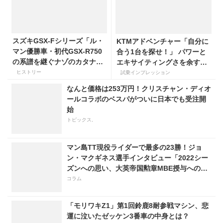
スズキGSX-Fシリーズ「ル・
KTMアドベンチャー「自分に
マン優勝車・初代GSX-R750
合う1台を探せ！」 パワーと
の系譜を継ぐナゾのカタナ」
エキサイティングさを余すこ
とは？
となく使い切れる・390アド
ヒストリー
試乗インプレッション
ベンチャー
なんと価格は253万円！クリスチャン・ディオ
ールコラボのベスパがついに日本でも受注開
始
トピックス,
マン島TT現役ライダーで最多の23勝！ジョ
ン・マクギネス選手インタビュー「2022シー
ズンへの思い、大英帝国勲章MBE授与への感
慨」
コラム
「モリワキZ1」第1回鈴鹿8耐参戦マシン、悲
運に泣いたゼッケン3番車の中身とは？