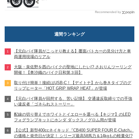
Recommended by
週間ランキング
【元白バイ隊員がこっそり教える】覆面パトカーの見分け方と車
両運用現場のリアル
大阪・泉佐野を西のバイクの聖地にしたい!? さおりんツーリング
開催！【奥沙織のバイク日和第３回】
取り付け簡単！接続はUSB-C！【デイトナ】から巻きタイプのグ
リップヒーター「HOT GRIP WRAP HEAT」が登場
【元白バイ隊員が回想する、苦い記憶】 交通違反取締りでの手強
い違反者「ゴネられストーリー」
配線の切り替えでホワイトとイエローを選べる【キジマ】のLED
フォグランプキットにホンダ ダックス／グロム用が登場
【公式】新型400ccネイキッド『CB400 SUPER FOUR E-Clutch』
の価格と発売日が決定！ シリーズ最高58馬力＆14kgもの軽量化!?