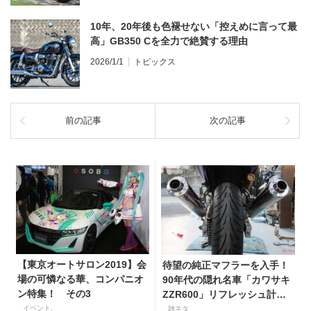
10年、20年後も色褪せない「控えめに言って最
高」GB350 Cを全力で絶賛する理由
2026/1/1
トピックス
前の記事
次の記事
【東京オートサロン2019】会
待望の純正マフラーを入手！
場の可憐なる華、コンパニオ
90年代の隠れ名車「カワサキ
ン特集！ その3
ZZR600」リフレッシュ計画
【第5話】
イベント,
雑ネタ