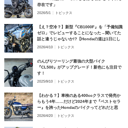
存在です」
2026/5/1
トピックス
【え？空冷？】新型『CB1000F』を「予備知識
ゼロ」でレビューすることになった→聞いてた
話と違うじゃないか!?【Hondaの道は1日にし
てならず／CB1000F ①第一印象 編】
2026/4/10
トピックス
のんびりツーリング最強の大型バイク
『CL500』がアップグレード！新色にも注目で
す！
2025/9/10
トピックス
【わかる？】車検のある400ccクラスで発売か
らもう4年……だけど2024年まで『ベストセラ
ー』を誇ったHondaのバイクってどれだと思
う？
2026/4/20
トピックス