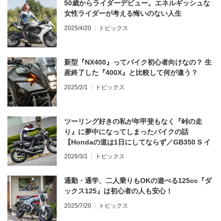
50歳からライダーデビュー。エネルギッシュな
女性ライダーが考える悔いのない人生
2025/4/20
トピックス
新型『NX400』ってバイク初心者向けなの？ 生
産終了した『400X』と比較して何が違う？
2025/2/1
トピックス
ツーリング好きの私が年甲斐もなく『峠の走
り』に夢中になってしまったバイクの話
【Hondaの道は1日にしてならず／GB350 S イ
ンプレ・レビュー 前編】
2026/3/1
トピックス
通勤・通学、二人乗りもOKの遊べる125cc『ダ
ックス125』は初心者の人も安心！
2025/7/20
トピックス