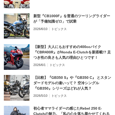
新型『CB1000F』を普通のツーリングライダー
が「予備知識ゼロ」で試乗
2026/6/10
トピックス
【新型】大人にもおすすめの400ccバイク
『CBR400R』がHonda E-Clutchを新搭載!? 足
つき性の良さも人気の理由ひとつです！
2026/6/1
トピックス
【比較】『GB350 S』や『GB350 C』 とスタン
ダードモデルの違いって？ 空冷シングル
『GB350』シリーズはどれが人気？
2026/5/10
トピックス
初心者ママライダーの感じたRebel 250 E-
Clutchの魅力。「私の心を落ち着かせてくれる