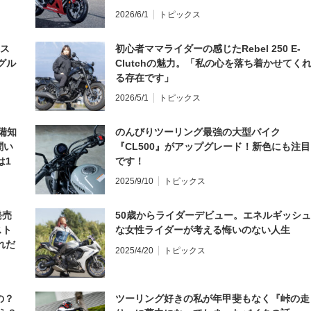
2026/6/1
トピックス
とス
初心者ママライダーの感じたRebel 250 E-
グル
Clutchの魅力。「私の心を落ち着かせてく
る存在です」
2026/5/1
トピックス
備知
のんびりツーリング最強の大型バイク
聞い
『CL500』がアップグレード！新色にも注目
は1
です！
編】
2025/9/10
トピックス
発売
50歳からライダーデビュー。エネルギッシュ
スト
な女性ライダーが考える悔いのない人生
れだ
2025/4/20
トピックス
の？
ツーリング好きの私が年甲斐もなく『峠の走