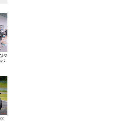
格は安
のバ
90