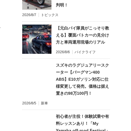
判明！
2026/8/7
トピックス
れ
【元白バイ隊員がこっそり教
える】覆面パトカーの見分け
方と車両運用現場のリアル
2026/8/6
バイクライフ
スズキのラグジュアリースク
ーター【バーグマン400
ABS】E10ガソリン対応に仕
様変更して発売。価格は据え
置きの98万100円！
2026/8/5
新車
初心者が主役！体験試乗や有
料レッスンあり！「My
Yamaha off-road Festival」