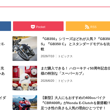
Pocket
RSS
『GB350』シリーズはどれが人気？『GB35
 E-
S』『GB350 C』 とスタンダードモデルを比
較
2026/7/10
トピックス
を充
まだ購入できる！ ハローキティ50周年記念
ゃあ
様の特別な「スーパーカブ」
2026/6/20
トピックス
イダ
【新型】大人にもおすすめの400ccバイク
『CBR400R』がHonda E-Clutchを新搭載!
足つき性の良さも人気の理由ひとつです！