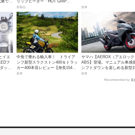
試乗でき
リップヒーター「HOT GRIP
WRAP HEAT」が登場
新製品
新車
とイエ
中免で乗れる輸入車！ トライア
ヤマハ【AEROX（アエロッ
EDフ
ンフ新型スラクストン400＆トラッ
ABS】登場。マニュアル車感
 ダック
カー400本音レビュー【身長154cm
シフトダウンを楽しめる新型15
の足着きは？】
スポーツスクーター8月31日
新車
新車
価格48万1800円
Recommended by