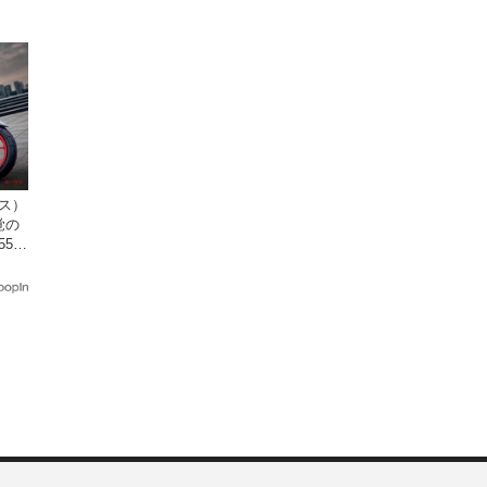
クス）
覚の
5cc
発売。