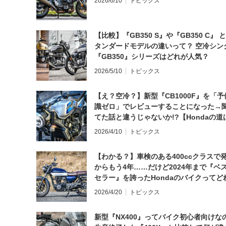
2026/6/10
トピックス
【比較】『GB350 S』や『GB350 C』 
タンダードモデルの違いって？ 空冷シン
『GB350』シリーズはどれが人気？
2026/5/10
トピックス
【え？空冷？】新型『CB1000F』を「予
識ゼロ」でレビューすることになった→
てた話と違うじゃないか!?【Hondaの道
日にしてならず／CB1000F ①第一印象 
2026/4/10
トピックス
【わかる？】車検のある400ccクラスで
からもう4年……だけど2024年まで『ベ
セラー』を誇ったHondaのバイクってど
と思う？
2026/4/20
トピックス
新型『NX400』ってバイク初心者向けな