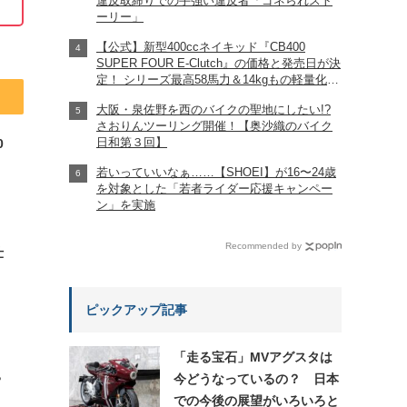
違反取締りでの手強い違反者「ゴネられスト
ーリー」
【公式】新型400ccネイキッド『CB400
SUPER FOUR E-Clutch』の価格と発売日が決
定！ シリーズ最高58馬力＆14kgもの軽量化!?
完全に「旧CB400SF」を超えた!?
大阪・泉佐野を西のバイクの聖地にしたい!?
【Honda2026新車ニュース】
さおりんツーリング開催！【奥沙織のバイク
日和第３回】
0
若いっていいなぁ……【SHOEI】が16〜24歳
を対象とした「若者ライダー応援キャンペー
ン」を実施
Recommended by
仕
ピックアップ記事
「走る宝石」MVアグスタは
今どうなっているの？ 日本
?
での今後の展望がいろいろと