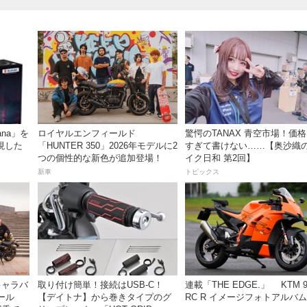
ana」を
ロイヤルエンフィールド
驚愕のTANAX 青空市場！価
現した
「HUNTER 350」2026年モデルに2
すぎて書けない……【奥沙織
つの個性的な新色が追加登場！
イク日和 第2回】
新車
トピックス
草キャラバ
取り付け簡単！接続はUSB-C！
連載「THE EDGE.」 KTM 9
ール
【デイトナ】から巻きタイプのグ
RC R イメージフォトアルバム