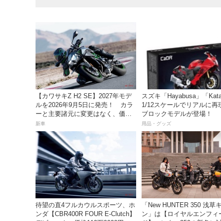
【カワサキZ H2 SE】2027年モデ
スズキ「Hayabusa」「Kat
ルを2026年9月5日に発売！ カラ
1/12スケールでリアルに再
ーと主要諸元に変更はなく、価格
ブロックモデルが登場！
は据え置きの247万5000円！
新車
用品・グッズ
待望の直4フルカウルスポーツ、ホ
「New HUNTER 350 浅
ンダ【CBR400R FOUR E-Clutch】
ン」は【ロイヤルエンフィ