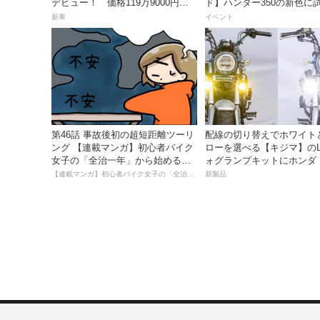
デビュー！ 価格119万9000円で9
ド】ハンター350の新色に
月18日発売。
るチャンス！
新車
イベント
第46話 事故後初の超短距離ツーリ
配線の切り替えでホワイト
ング 【連載マンガ】初心者バイク
ローを選べる【キジマ】のL
女子の「全治一年」から始める起
ォグランプキットにホンダ
死回生日記
ス／グロム用が登場
【連載マンガ】初心者バイク女子の「全治一年」から始める起死回生日記
新製品