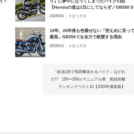
う？
り』に夢中になってしまったバイクの話
【Hondaの道は1日にしてならず／GB350 S
インプレ・レビュー 前編】
2026/3/1
トピックス
10年、20年後も色褪せない「控えめに言っ
最高」GB350 Cを全力で絶賛する理由
2026/1/1
トピックス
「給油1回で長距離走れるバイク」はどれ
だ!? 150〜250ccマニュアル車 航続距離
ランキングベスト10【2020年最新版】