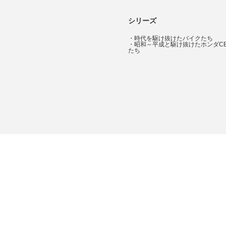
シリーズ
・
時代を駆け抜けたバイクたち
・
昭和～平成と駆け抜けたホンダC
たち