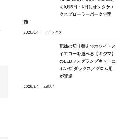
を9月5日・6日にオンタケエ
クスプローラーパークで実
施！
て
2026/8/4
トピックス
配線の切り替えでホワイトと
イエローを選べる【キジマ】
のLEDフォグランプキットに
ホンダ ダックス／グロム用
が登場
2026/8/4
新製品