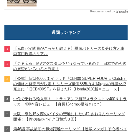
Recommended by
週間ランキング
【元白バイ隊員がこっそり教える】覆面パトカーの見分け方と車
両運用現場のリアル
「走る宝石」MVアグスタは今どうなっているの？ 日本での今後
の展望がいろいろと判明！
【公式】新型400ccネイキッド『CB400 SUPER FOUR E-Clutch』
の価格と発売日が決定！ シリーズ最高58馬力＆14kgもの軽量化!?
完全に「旧CB400SF」を超えた!?【Honda2026新車ニュース】
中免で乗れる輸入車！ トライアンフ新型スラクストン400＆トラ
ッカー400本音レビュー【身長154cmの足着きは？】
大阪・泉佐野を西のバイクの聖地にしたい!? さおりんツーリング
開催！【奥沙織のバイク日和第３回】
第46話 事故後初の超短距離ツーリング 【連載マンガ】初心者バイ