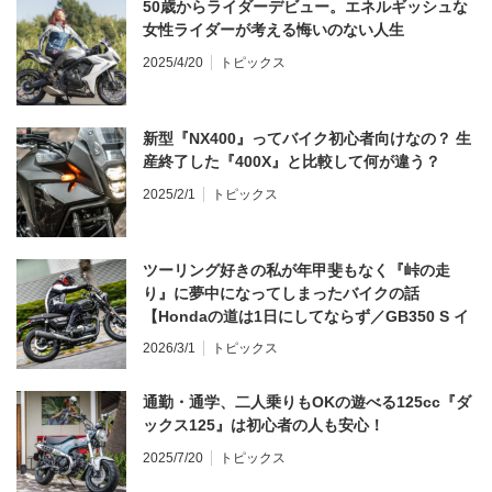
50歳からライダーデビュー。エネルギッシュな
女性ライダーが考える悔いのない人生
2025/4/20
トピックス
新型『NX400』ってバイク初心者向けなの？ 生
産終了した『400X』と比較して何が違う？
2025/2/1
トピックス
ツーリング好きの私が年甲斐もなく『峠の走
り』に夢中になってしまったバイクの話
【Hondaの道は1日にしてならず／GB350 S イ
ンプレ・レビュー 前編】
2026/3/1
トピックス
通勤・通学、二人乗りもOKの遊べる125cc『ダ
ックス125』は初心者の人も安心！
2025/7/20
トピックス