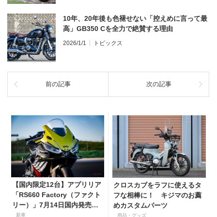
10年、20年後も色褪せない「控えめに言って最
高」GB350 Cを全力で絶賛する理由
2026/1/1
トピックス
前の記事
次の記事
【国内限定12台】アプリリア
クロスカブをラフに使えるタ
「RS660 Factory（ファクト
フな相棒に！ キジマのお薦
リー）」7月14日国内発売開
めカスタムパーツ
始！ オーリンズ＆ウィングレ
新車
用品・グッズ