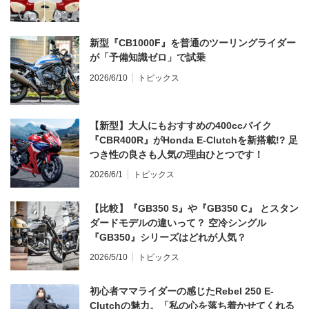
新型『CB1000F』を普通のツーリングライダー
が「予備知識ゼロ」で試乗
2026/6/10
トピックス
【新型】大人にもおすすめの400ccバイク
『CBR400R』がHonda E-Clutchを新搭載!? 足
つき性の良さも人気の理由ひとつです！
2026/6/1
トピックス
【比較】『GB350 S』や『GB350 C』 とスタン
ダードモデルの違いって？ 空冷シングル
『GB350』シリーズはどれが人気？
2026/5/10
トピックス
初心者ママライダーの感じたRebel 250 E-
Clutchの魅力。「私の心を落ち着かせてくれる