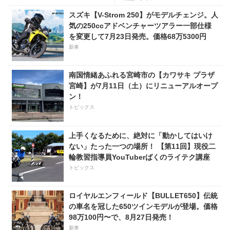
ット搭載の上級仕様は価格
スズキ【V-Strom 250】がモデルチェンジ。人
198万円！
気の250ccアドベンチャーツアラー一部仕様
を変更して7月23日発売。価格68万5300円
新車
南国情緒あふれる宮崎市の【カワサキ プラザ
宮崎】が7月11日（土）にリニューアルオープ
ン！
トピックス
上手くなるために、絶対に「動かしてはいけ
ない」たった一つの場所！ 【第11回】現役二
輪教習指導員YouTuberばくのライテク講座
トピックス
ロイヤルエンフィールド【BULLET650】伝統
の車名を冠した650ツインモデルが登場。価格
98万100円〜で、8月27日発売！
新車