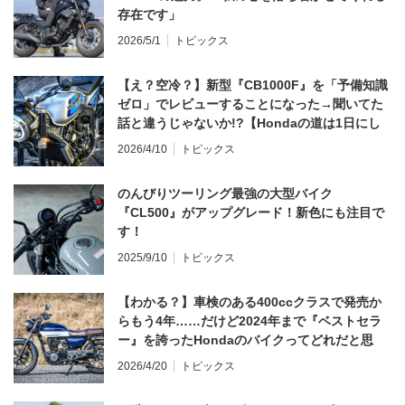
存在です」
2026/5/1
トピックス
【え？空冷？】新型『CB1000F』を「予備知識
ゼロ」でレビューすることになった→聞いてた
話と違うじゃないか!?【Hondaの道は1日にし
てならず／CB1000F ①第一印象 編】
2026/4/10
トピックス
のんびりツーリング最強の大型バイク
『CL500』がアップグレード！新色にも注目で
す！
2025/9/10
トピックス
【わかる？】車検のある400ccクラスで発売か
らもう4年……だけど2024年まで『ベストセラ
ー』を誇ったHondaのバイクってどれだと思
う？
2026/4/20
トピックス