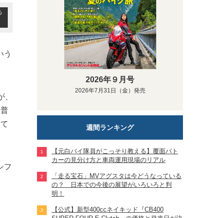
る
いう
2026年９月号
2026年7月31日（金）発売
が、
は普
して
週間ランキング
【元白バイ隊員がこっそり教える】覆面パト
カーの見分け方と車両運用現場のリアル
シフ
「走る宝石」MVアグスタは今どうなっている
の？ 日本での今後の展望がいろいろと判
明！
【公式】新型400ccネイキッド『CB400