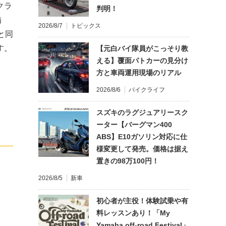
クラ
判明！
備
2026/8/7
トピックス
と同
す。
【元白バイ隊員がこっそり教
える】覆面パトカーの見分け
方と車両運用現場のリアル
2026/8/6
バイクライフ
スズキのラグジュアリースク
ーター【バーグマン400
ABS】E10ガソリン対応に仕
様変更して発売。価格は据え
置きの98万100円！
2026/8/5
新車
初心者が主役！体験試乗や有
料レッスンあり！「My
Yamaha off-road Festival」