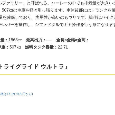
ルファミリー」と呼ばれる、ハーレーの中でも排気量が大きい
で、507kgの車重を軽々引っ張ります。車体後部にはトランクを
容量を確保しており、実用性が高いのもウリです。操作はバイク
チレバーを操作し、シフトペダルでギヤ操作を行う形になりま
気量：
1868cc
最高出力：
──
全長×全幅×全高：
車重：
507kg
燃料タンク容量：
22.7L
Gトライグライド ウルトラ」
は471万7900円から）