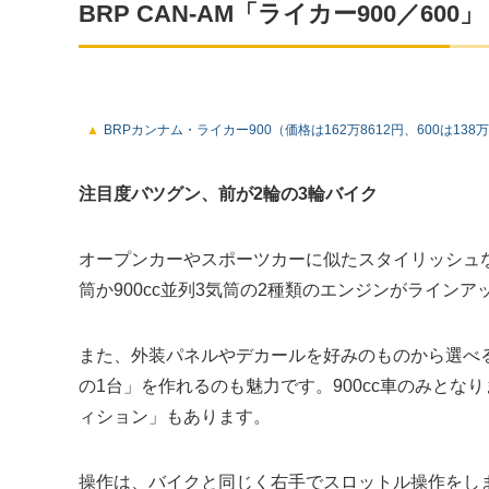
BRP CAN-AM
「ライカー900／600」
BRPカンナム・ライカー900（価格は162万8612円、600は138万
注目度バツグン、前が2輪の3輪バイク
オープンカーやスポーツカーに似たスタイリッシュなデ
筒か900cc並列3気筒の2種類のエンジンがラインア
また、外装パネルやデカールを好みのものから選べ
の1台」を作れるのも魅力です。900cc車のみと
ィション」もあります。
操作は、バイクと同じく右手でスロットル操作をし