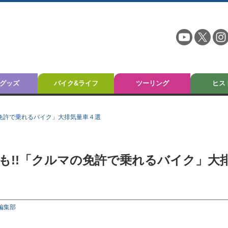
グッズ
バイク&ライフ
ツーリング
ヒス
マの免許で乗れるバイク」大排気量車４選
ーも!!「クルマの免許で乗れるバイク」大
編集部