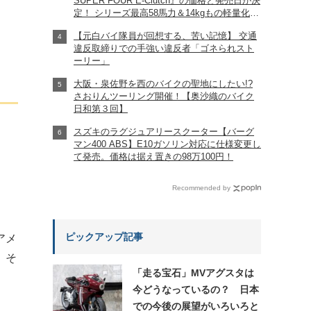
SUPER FOUR E-Clutch』の価格と発売日が決
定！ シリーズ最高58馬力＆14kgもの軽量化!?
完全に「旧CB400SF」を超えた!?
【元白バイ隊員が回想する、苦い記憶】 交通
【Honda2026新車ニュース】
違反取締りでの手強い違反者「ゴネられスト
ーリー」
大阪・泉佐野を西のバイクの聖地にしたい!?
さおりんツーリング開催！【奥沙織のバイク
日和第３回】
スズキのラグジュアリースクーター【バーグ
マン400 ABS】E10ガソリン対応に仕様変更し
て発売。価格は据え置きの98万100円！
Recommended by
ピックアップ記事
アメ
。そ
「走る宝石」MVアグスタは
今どうなっているの？ 日本
での今後の展望がいろいろと