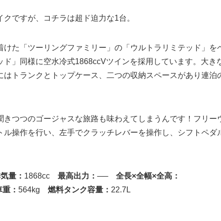
イクですが、コチラは超ド迫力な1台。
着けた「ツーリングファミリー」の「ウルトラリミテッド」を
ド」同様に空水冷式1868ccVツインを採用しています。大き
にはトランクとトップケース、二つの収納スペースがあり連泊
聞きつつのゴージャスな旅路も味わえてしまうんです！フリー
トル操作を行い、左手でクラッチレバーを操作し、シフトペダ
排気量：
1868cc
最高出力：
──
全長×全幅×全高：
車重：
564kg
燃料タンク容量：
22.7L