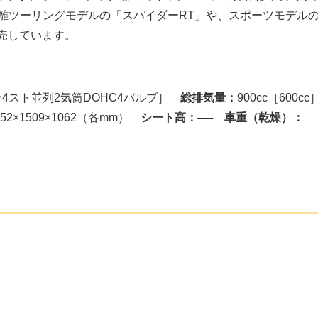
距離ツーリングモデルの「スパイダーRT」や、スポーツモデル
売しています。
冷4スト並列2気筒DOHC4バルブ］
総排気量：
900cc［600c
352×1509×1062（各mm）
シート高：
──
車重（乾燥）：