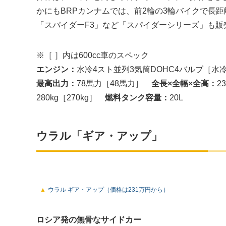
かにもBRPカンナムでは、前2輪の3輪バイクで長
「スパイダーF3」など「スパイダーシリーズ」も販
※［ ］内は600cc車のスペック
エンジン：
水冷4スト並列3気筒DOHC4バルブ［水
最高出力：
78馬力［48馬力］
全長×全幅×全高：
2
280kg［270kg］
燃料タンク容量：
20L
ウラル「ギア・アップ」
ウラル ギア・アップ（価格は231万円から）
ロシア発の無骨なサイドカー