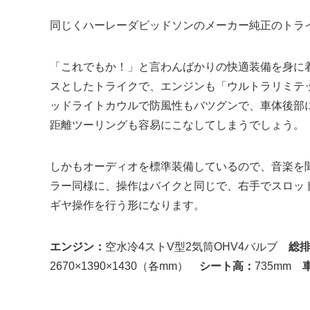
同じくハーレーダビッドソンのメーカー純正のトラ
「これでもか！」と言わんばかりの快適装備を身に
スとしたトライクで、エンジンも「ウルトラリミテッ
ッドライトカウルで防風性もバツグンで、車体後部
距離ツーリングも容易にこなしてしまうでしょう。
しかもオーディオを標準装備しているので、音楽を
ラー同様に、操作はバイクと同じで、右手でスロッ
ギヤ操作を行う形になります。
エンジン：
空水冷4ストV型2気筒OHV4バルブ
総
2670×1390×1430（各mm）
シート高：
735mm