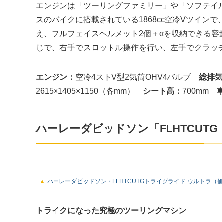
エンジンは「ツーリングファミリー」や「ソフテイ
スのバイクに搭載されている1868cc空冷Vツイン
え、フルフェイスヘルメット2個＋αを収納できる
じで、右手でスロットル操作を行い、左手でクラッ
エンジン：
空冷4ストV型2気筒OHV4バルブ
総排
2615×1405×1150（各mm）
シート高：
700mm
ハーレーダビッドソン「FLHTCUT
ハーレーダビッドソン・FLHTCUTGトライグライド ウルトラ（価格
トライクになった究極のツーリングマシン