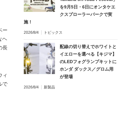
を9月5日・6日にオンタケエ
クスプローラーパークで実
施！
ベー
2026/8/4
トピックス
なヘ
配線の切り替えでホワイトと
の長
イエローを選べる【キジマ】
のLEDフォグランプキットに
ホンダ ダックス／グロム用
ウィ
が登場
ルで
2026/8/4
新製品