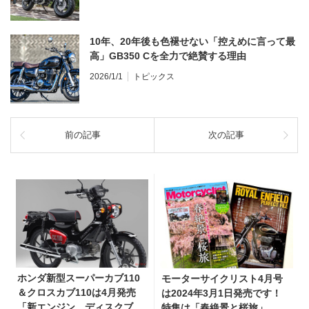
10年、20年後も色褪せない「控えめに言って最
高」GB350 Cを全力で絶賛する理由
2026/1/1
トピックス
前の記事
次の記事
ホンダ新型スーパーカブ110
モーターサイクリスト4月号
＆クロスカブ110は4月発売
は2024年3月1日発売です！
「新エンジン、ディスクブレ
特集は「春絶景と桜旅」、付