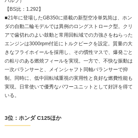
バルブ）
【BS比：1.292】
■21年に登場したGB350に搭載の新型空冷単気筒は、ホン
ダの自動二輪モデルでは異例のロングストローク型。クリ
アで歯切れのよい鼓動と常用回転域での力強さをねらった
エンジンは3000rpm付近にトルクピークを設定。質量の大
きなフライホイールを採用し、その慣性マスで、爆発ごと
の粘りのある燃焼フィールを実現。一方で、不快な振動は
一次バランサーと、メインシャフト同軸バランサーで抑
制。同時に、低中回転域重視の実用性と良好な燃費性能も
実現。日常使いで優秀なパワーユニットとして好評を得て
いる。
3位：ホンダ C125ほか