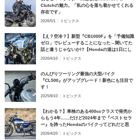
Clutchの魅力。「私の心を落ち着かせてくれる
存在です」
2026/5/1
トピックス
【え？空冷？】新型『CB1000F』を「予備知識
ゼロ」でレビューすることになった→聞いてた
話と違うじゃないか!?【Hondaの道は1日にし
てならず／CB1000F ①第一印象 編】
2026/4/10
トピックス
のんびりツーリング最強の大型バイク
『CL500』がアップグレード！新色にも注目で
す！
2025/9/10
トピックス
【わかる？】車検のある400ccクラスで発売か
らもう4年……だけど2024年まで『ベストセラ
ー』を誇ったHondaのバイクってどれだと思
う？
2026/4/20
トピックス