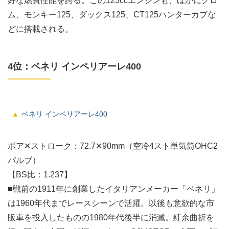
好な燃費性能を誇る。この123ccエンジンも、ほかにグロ
ム、モンキー125、ダックス125、CT125ハンターカブな
どに搭載される。
4位：ベネリ インペリアーレ400
ベネリ インペリアーレ400
ボア✕ストローク：72.7✕90mm（空冷4スト単気筒OHC2
バルブ）
【BS比：1.237】
■戦前の1911年に創業したイタリアンメーカー「ベネリ」
は1960年代までレースシーンで活躍。以後も意欲的な市
販車を投入したものの1980年代後半に消滅。紆余曲折を