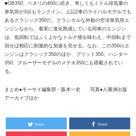
■GB350、ベネリの400に続き、奇しくもミドル排気量の
単気筒が3台もランクイン。上記2車のライバルモデルでも
あるクラシック350だ。クラシカルな外観の空冷単気筒エ
ンジンながら、着実に進化熟成している同車のエンジン
は、低回転ではふくよかなトルク感を味わえ、中回転まで
回せば相応に刺激的な加速を見せる。なお、この350ccエ
ンジンはクラシック350のほか、ブリット350、ハンター
350、クルーザーモデルのメテオ350にも搭載されてい
る。
まとめ●モーサイ編集部・阪本一史 写真●八重洲出版
アーカイブほか
Tweet
Share