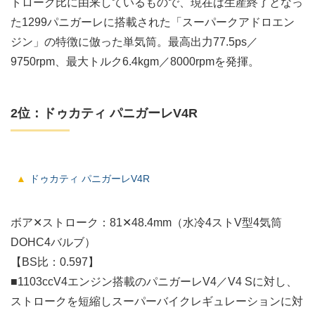
トローク比に由来しているもので、現在は生産終了となっ
た1299パニガーレに搭載された「スーパークアドロエン
ジン」の特徴に倣った単気筒。最高出力77.5ps／
9750rpm、最大トルク6.4kgm／8000rpmを発揮。
2位：ドゥカティ パニガーレV4R
ドゥカティ パニガーレV4R
ボア✕ストローク：81✕48.4mm（水冷4ストV型4気筒
DOHC4バルブ）
【BS比：0.597】
■1103ccV4エンジン搭載のパニガーレV4／V4 Sに対し、
ストロークを短縮しスーパーバイクレギュレーションに対