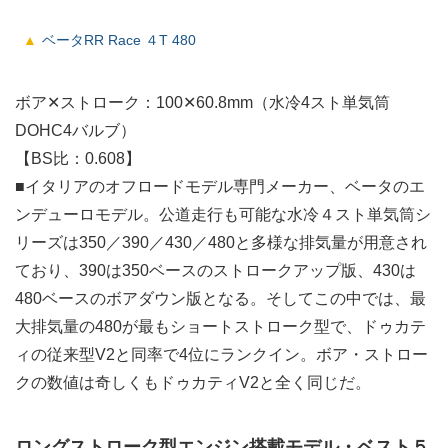
ベータRR Race ４T 480
ボア✕ストローク：100✕60.8mm（水冷4スト単気筒
DOHC4バルブ）
【BS比：0.608】
■イタリアのオフロードモデル専門メーカー、ベータのエ
ンデューロモデル。公道走行も可能な水冷４スト単気筒シ
リーズは350／390／430／480と多様な排気量が用意され
ており、390は350ベースのストロークアップ版、430は
480ベースのボアダウン版となる。そしてこの中では、最
大排気量の480が最もショートストローク型で、ドゥカテ
ィの従来型V2と同率で4位にランクイン。ボア・ストロー
クの数値は奇しくもドゥカティV2と全く同じだ。
ロングストローク型エンジン搭載モデル・ベスト５