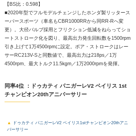
【BS比：0.598】
■2020年型でフルモデルチェンジしたホンダ製リッタース
ーパースポーツ（車名もCBR1000RRから同RR-Rへ変
更）。大径バルブ採用とフリクション低減をねらってショ
ートストローク化を図り、最高出力発生回転数を1500rpm
引き上げて1万4500rpmに設定。ボア・ストロークはレー
サーRC213V-Sと同数値で、最高出力は218ps／1万
4500rpm、最大トルク11.5kgm／1万2000rpmを発揮。
同率4位 ：ドゥカティ パニガーレV2 ベイリス 1st
チャンピオン20thアニバーサリー
ドゥカティ パニガーレV2 ベイリス1stチャンピオン20thアニ
バーサリー