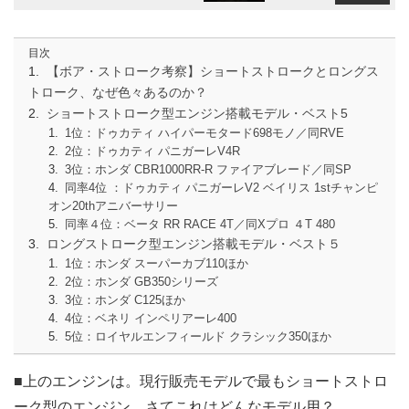
目次
【ボア・ストローク考察】ショートストロークとロングス
トローク、なぜ色々あるのか？
ショートストローク型エンジン搭載モデル・ベスト5
1位：ドゥカティ ハイパーモタード698モノ／同RVE
2位：ドゥカティ パニガーレV4R
3位：ホンダ CBR1000RR-R ファイアブレード／同SP
同率4位 ：ドゥカティ パニガーレV2 ベイリス 1stチャンピ
オン20thアニバーサリー
同率４位：ベータ RR RACE 4T／同Xプロ ４T 480
ロングストローク型エンジン搭載モデル・ベスト５
1位：ホンダ スーパーカブ110ほか
2位：ホンダ GB350シリーズ
3位：ホンダ C125ほか
4位：ベネリ インペリアーレ400
5位：ロイヤルエンフィールド クラシック350ほか
■上のエンジンは。現行販売モデルで最もショートストロ
ーク型のエンジン、さてこれはどんなモデル用？