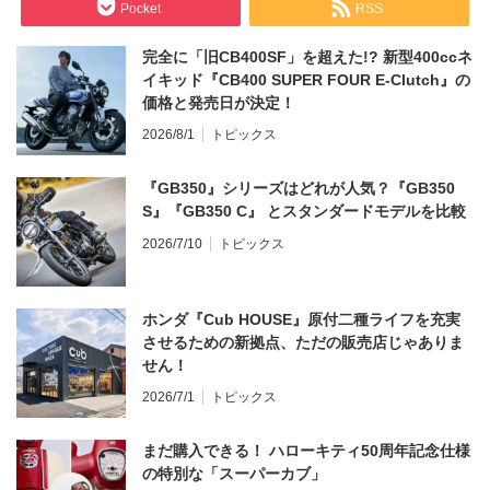
Pocket
RSS
完全に「旧CB400SF」を超えた!? 新型400ccネ
イキッド『CB400 SUPER FOUR E-Clutch』の
価格と発売日が決定！
2026/8/1
トピックス
『GB350』シリーズはどれが人気？『GB350
S』『GB350 C』 とスタンダードモデルを比較
2026/7/10
トピックス
ホンダ『Cub HOUSE』原付二種ライフを充実
させるための新拠点、ただの販売店じゃありま
せん！
2026/7/1
トピックス
まだ購入できる！ ハローキティ50周年記念仕様
の特別な「スーパーカブ」