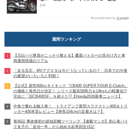
新車
Recommended by
週間ランキング
【元白バイ隊員がこっそり教える】覆面パトカーの見分け方と車
両運用現場のリアル
「走る宝石」MVアグスタは今どうなっているの？ 日本での今後
の展望がいろいろと判明！
【公式】新型400ccネイキッド『CB400 SUPER FOUR E-Clutch』
の価格と発売日が決定！ シリーズ最高58馬力＆14kgもの軽量化!?
完全に「旧CB400SF」を超えた!?【Honda2026新車ニュース】
中免で乗れる輸入車！ トライアンフ新型スラクストン400＆トラ
ッカー400本音レビュー【身長154cmの足着きは？】
第46話 事故後初の超短距離ツーリング 【連載マンガ】初心者バイ
ク女子の「全治一年」から始める起死回生日記