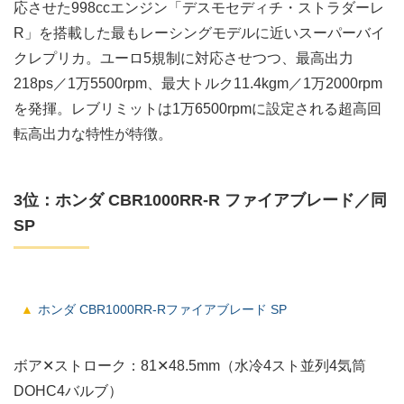
応させた998ccエンジン「デスモセディチ・ストラダーレ
R」を搭載した最もレーシングモデルに近いスーパーバイ
クレプリカ。ユーロ5規制に対応させつつ、最高出力
218ps／1万5500rpm、最大トルク11.4kgm／1万2000rpm
を発揮。レブリミットは1万6500rpmに設定される超高回
転高出力な特性が特徴。
3位：ホンダ CBR1000RR-R ファイアブレード／同
SP
ホンダ CBR1000RR-Rファイアブレード SP
ボア✕ストローク：81✕48.5mm（水冷4スト並列4気筒
DOHC4バルブ）