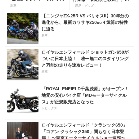
ーキ、キャストホイール採
録は「ロイヤルエンフィール
新車
用品・グッズ
用！」
ド 完全ファイル」！
【ニンジャZX-25R VS バリオスII】30年分の
進化から、最新カワサキ250cc４気筒の特性
に迫る
新車,
ロイヤルエンフィールド ショットガン650が
ついに日本上陸！ 唯一無二のスタイリング
と万能の走りを速攻レビュー！
新車
「ROYAL ENFIELD千葉茂原」がオープン！
地元の安心バイク店「MDモーターサイクル
ス」が正規販売店となった
トピックス
ロイヤルエンフィールド「クラシック650」
「ゴアン クラシック350」間もなく日本登
場！ 〜東京モーターサイクルショー速報〜