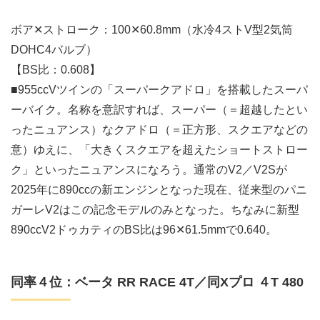
ボア✕ストローク：100✕60.8mm（水冷4ストV型2気筒
DOHC4バルブ）
【BS比：0.608】
■955ccVツインの「スーパークアドロ」を搭載したスーパ
ーバイク。名称を意訳すれば、スーパー（＝超越したとい
ったニュアンス）なクアドロ（＝正方形、スクエアなどの
意）ゆえに、「大きくスクエアを超えたショートストロー
ク」といったニュアンスになろう。通常のV2／V2Sが
2025年に890ccの新エンジンとなった現在、従来型のパニ
ガーレV2はこの記念モデルのみとなった。ちなみに新型
890ccV2ドゥカティのBS比は96✕61.5mmで0.640。
同率４位：ベータ RR RACE 4T／同Xプロ ４T 480