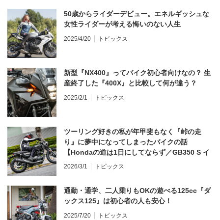
50歳からライダーデビュー。エネルギッシュな
女性ライダーが考える悔いのない人生
2025/4/20
トピックス
新型『NX400』ってバイク初心者向けなの？ 生
産終了した『400X』と比較して何が違う？
2025/2/1
トピックス
ツーリング好きの私が年甲斐もなく『峠の走
り』に夢中になってしまったバイクの話
【Hondaの道は1日にしてならず／GB350 S イ
ンプレ・レビュー 前編】
2026/3/1
トピックス
通勤・通学、二人乗りもOKの遊べる125cc『ダ
ックス125』は初心者の人も安心！
2025/7/20
トピックス