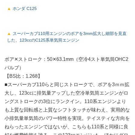
ホンダ C125
スーパーカブ110用エンジンのボアを3mm拡大し細部を見直
した、123ccのC125系単気筒エンジン
ボア✕ストローク：50✕63.1mm（空冷4スト単気筒OHC2
バルブ）
【BS比：1.268】
■スーパーカブ110らと同じストロークで、ボアを3ｍｍ拡
大し、123ccに排気量アップした空冷単気筒エンジンがロ
ングストロークの3位にランクイン。110系エンジンより
も上質な回転感と上質なシフトタッチが味わえ、実用的な
小排気量単気筒のパワー特性を実現。テイスティな方向を
ねらったエンジンではないが、こちらも110系と同様に良