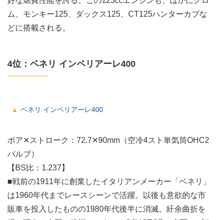
好な燃費性能を誇る。この123ccエンジンも、ほかにグロ
ム、モンキー125、ダックス125、CT125ハンターカブな
どに搭載される。
4位：ベネリ インペリアーレ400
ベネリ インペリアーレ400
ボア✕ストローク：72.7✕90mm（空冷4スト単気筒OHC2
バルブ）
【BS比：1.237】
■戦前の1911年に創業したイタリアンメーカー「ベネリ」
は1960年代までレースシーンで活躍。以後も意欲的な市
販車を投入したものの1980年代後半に消滅。紆余曲折を