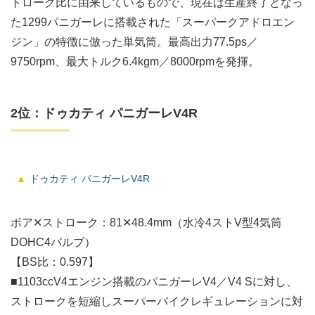
トローク比に由来しているもので、現在は生産終了となっ
た1299パニガーレに搭載された「スーパークアドロエン
ジン」の特徴に倣った単気筒。最高出力77.5ps／
9750rpm、最大トルク6.4kgm／8000rpmを発揮。
2位：ドゥカティ パニガーレV4R
ドゥカティ パニガーレV4R
ボア✕ストローク：81✕48.4mm（水冷4ストV型4気筒
DOHC4バルブ）
【BS比：0.597】
■1103ccV4エンジン搭載のパニガーレV4／V4 Sに対し、
ストロークを短縮しスーパーバイクレギュレーションに対