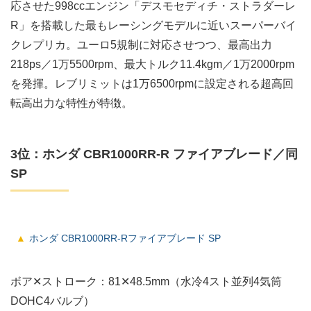
応させた998ccエンジン「デスモセディチ・ストラダーレ
R」を搭載した最もレーシングモデルに近いスーパーバイ
クレプリカ。ユーロ5規制に対応させつつ、最高出力
218ps／1万5500rpm、最大トルク11.4kgm／1万2000rpm
を発揮。レブリミットは1万6500rpmに設定される超高回
転高出力な特性が特徴。
3位：ホンダ CBR1000RR-R ファイアブレード／同
SP
ホンダ CBR1000RR-Rファイアブレード SP
ボア✕ストローク：81✕48.5mm（水冷4スト並列4気筒
DOHC4バルブ）