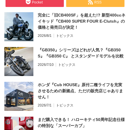
Pocket
RSS
完全に「旧CB400SF」を超えた!? 新型400ccネ
イキッド『CB400 SUPER FOUR E-Clutch』の
価格と発売日が決定！
2026/8/1
トピックス
『GB350』シリーズはどれが人気？『GB350
S』『GB350 C』 とスタンダードモデルを比較
2026/7/10
トピックス
ホンダ『Cub HOUSE』原付二種ライフを充実
させるための新拠点、ただの販売店じゃありま
せん！
2026/7/1
トピックス
まだ購入できる！ ハローキティ50周年記念仕様
の特別な「スーパーカブ」