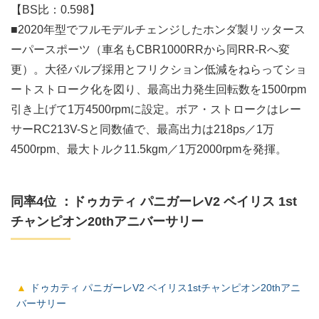
【BS比：0.598】
■2020年型でフルモデルチェンジしたホンダ製リッタース
ーパースポーツ（車名もCBR1000RRから同RR-Rへ変
更）。大径バルブ採用とフリクション低減をねらってショ
ートストローク化を図り、最高出力発生回転数を1500rpm
引き上げて1万4500rpmに設定。ボア・ストロークはレー
サーRC213V-Sと同数値で、最高出力は218ps／1万
4500rpm、最大トルク11.5kgm／1万2000rpmを発揮。
同率4位 ：ドゥカティ パニガーレV2 ベイリス 1st
チャンピオン20thアニバーサリー
ドゥカティ パニガーレV2 ベイリス1stチャンピオン20thアニ
バーサリー