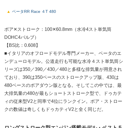
ベータRR Race ４T 480
ボア✕ストローク：100✕60.8mm（水冷4スト単気筒
DOHC4バルブ）
【BS比：0.608】
■イタリアのオフロードモデル専門メーカー、ベータのエ
ンデューロモデル。公道走行も可能な水冷４スト単気筒シ
リーズは350／390／430／480と多様な排気量が用意され
ており、390は350ベースのストロークアップ版、430は
480ベースのボアダウン版となる。そしてこの中では、最
大排気量の480が最もショートストローク型で、ドゥカテ
ィの従来型V2と同率で4位にランクイン。ボア・ストロー
クの数値は奇しくもドゥカティV2と全く同じだ。
ロングストローク型エンジン搭載モデル・ベスト５