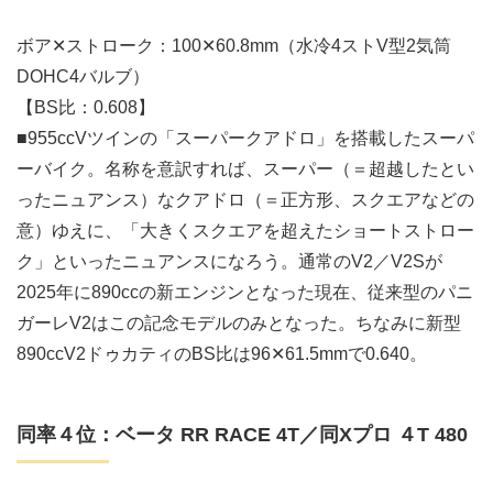
ボア✕ストローク：100✕60.8mm（水冷4ストV型2気筒
DOHC4バルブ）
【BS比：0.608】
■955ccVツインの「スーパークアドロ」を搭載したスーパ
ーバイク。名称を意訳すれば、スーパー（＝超越したとい
ったニュアンス）なクアドロ（＝正方形、スクエアなどの
意）ゆえに、「大きくスクエアを超えたショートストロー
ク」といったニュアンスになろう。通常のV2／V2Sが
2025年に890ccの新エンジンとなった現在、従来型のパニ
ガーレV2はこの記念モデルのみとなった。ちなみに新型
890ccV2ドゥカティのBS比は96✕61.5mmで0.640。
同率４位：ベータ RR RACE 4T／同Xプロ ４T 480