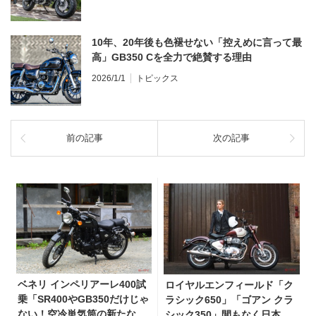
10年、20年後も色褪せない「控えめに言って最
高」GB350 Cを全力で絶賛する理由
2026/1/1
トピックス
前の記事
次の記事
ベネリ インペリアーレ400試
ロイヤルエンフィールド「ク
乗「SR400やGB350だけじゃ
ラシック650」「ゴアン クラ
ない！空冷単気筒の新たな選
シック350」間もなく日本登