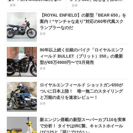
択肢」
場！ 〜東京モーターサイクル
新車
新車
ショー速報〜
【ROYAL ENFIELD】の新型「BEAR 650」を
案内！“ヤンチャな走り”対応の60年代風スク
ランブラーなのだ
新車
90年以上続く伝統のバイク「ロイヤルエンフ
ィールド BULLET（ブリット）350」の最新
型が69万4900円〜で3月発売
新車
ロイヤルエンフィールド ショットガン650が
ついに日本上陸！ 唯一無二のスタイリング
と万能の走りを速攻レビュー！
新車
新エンジン搭載の新型スーパーカブ110を実車
で分析！ タイヤはIRC製、キャストホイール
はC125と「同じではない」