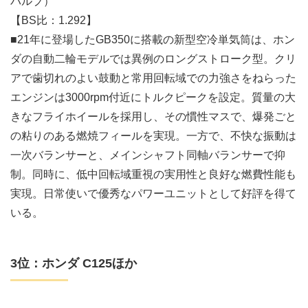
バルブ）
【BS比：1.292】
■21年に登場したGB350に搭載の新型空冷単気筒は、ホン
ダの自動二輪モデルでは異例のロングストローク型。クリ
アで歯切れのよい鼓動と常用回転域での力強さをねらった
エンジンは3000rpm付近にトルクピークを設定。質量の大
きなフライホイールを採用し、その慣性マスで、爆発ごと
の粘りのある燃焼フィールを実現。一方で、不快な振動は
一次バランサーと、メインシャフト同軸バランサーで抑
制。同時に、低中回転域重視の実用性と良好な燃費性能も
実現。日常使いで優秀なパワーユニットとして好評を得て
いる。
3位：ホンダ C125ほか