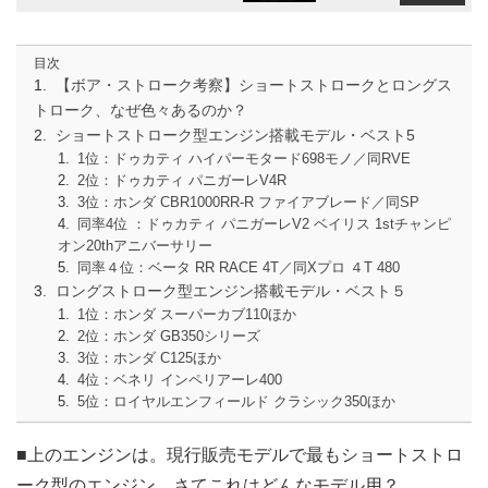
目次
【ボア・ストローク考察】ショートストロークとロングス
トローク、なぜ色々あるのか？
ショートストローク型エンジン搭載モデル・ベスト5
1位：ドゥカティ ハイパーモタード698モノ／同RVE
2位：ドゥカティ パニガーレV4R
3位：ホンダ CBR1000RR-R ファイアブレード／同SP
同率4位 ：ドゥカティ パニガーレV2 ベイリス 1stチャンピ
オン20thアニバーサリー
同率４位：ベータ RR RACE 4T／同Xプロ ４T 480
ロングストローク型エンジン搭載モデル・ベスト５
1位：ホンダ スーパーカブ110ほか
2位：ホンダ GB350シリーズ
3位：ホンダ C125ほか
4位：ベネリ インペリアーレ400
5位：ロイヤルエンフィールド クラシック350ほか
■上のエンジンは。現行販売モデルで最もショートストロ
ーク型のエンジン、さてこれはどんなモデル用？