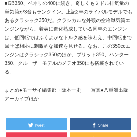
■GB350、ベネリの400に続き、奇しくもミドル排気量の
単気筒が3台もランクイン。上記2車のライバルモデルでも
あるクラシック350だ。クラシカルな外観の空冷単気筒エ
ンジンながら、着実に進化熟成している同車のエンジン
は、低回転ではふくよかなトルク感を味わえ、中回転まで
回せば相応に刺激的な加速を見せる。なお、この350ccエ
ンジンはクラシック350のほか、ブリット350、ハンター
350、クルーザーモデルのメテオ350にも搭載されてい
る。
まとめ●モーサイ編集部・阪本一史 写真●八重洲出版
アーカイブほか
Tweet
Share