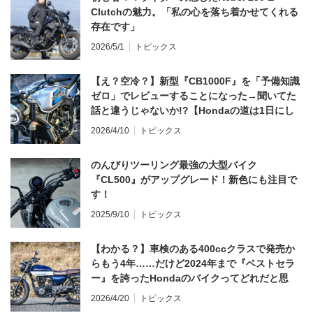
Clutchの魅力。「私の心を落ち着かせてくれる
存在です」
2026/5/1
トピックス
【え？空冷？】新型『CB1000F』を「予備知識
ゼロ」でレビューすることになった→聞いてた
話と違うじゃないか!?【Hondaの道は1日にし
てならず／CB1000F ①第一印象 編】
2026/4/10
トピックス
のんびりツーリング最強の大型バイク
『CL500』がアップグレード！新色にも注目で
す！
2025/9/10
トピックス
【わかる？】車検のある400ccクラスで発売か
らもう4年……だけど2024年まで『ベストセラ
ー』を誇ったHondaのバイクってどれだと思
う？
2026/4/20
トピックス