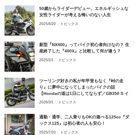
50歳からライダーデビュー。エネルギッシュな
女性ライダーが考える悔いのない人生
2025/4/20
トピックス
新型『NX400』ってバイク初心者向けなの？ 生
産終了した『400X』と比較して何が違う？
2025/2/1
トピックス
ツーリング好きの私が年甲斐もなく『峠の走
り』に夢中になってしまったバイクの話
【Hondaの道は1日にしてならず／GB350 S イ
ンプレ・レビュー 前編】
2026/3/1
トピックス
通勤・通学、二人乗りもOKの遊べる125cc『ダ
ックス125』は初心者の人も安心！
2025/7/20
トピックス