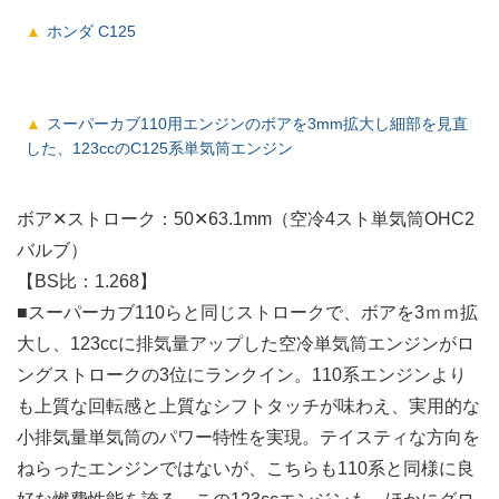
ホンダ C125
スーパーカブ110用エンジンのボアを3mm拡大し細部を見直
した、123ccのC125系単気筒エンジン
ボア✕ストローク：50✕63.1mm（空冷4スト単気筒OHC2
バルブ）
【BS比：1.268】
■スーパーカブ110らと同じストロークで、ボアを3ｍｍ拡
大し、123ccに排気量アップした空冷単気筒エンジンがロ
ングストロークの3位にランクイン。110系エンジンより
も上質な回転感と上質なシフトタッチが味わえ、実用的な
小排気量単気筒のパワー特性を実現。テイスティな方向を
ねらったエンジンではないが、こちらも110系と同様に良