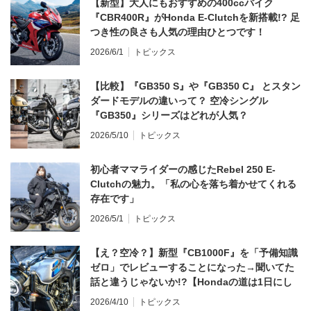
【新型】大人にもおすすめの400ccバイク
『CBR400R』がHonda E-Clutchを新搭載!? 足
つき性の良さも人気の理由ひとつです！
2026/6/1
トピックス
【比較】『GB350 S』や『GB350 C』 とスタン
ダードモデルの違いって？ 空冷シングル
『GB350』シリーズはどれが人気？
2026/5/10
トピックス
初心者ママライダーの感じたRebel 250 E-
Clutchの魅力。「私の心を落ち着かせてくれる
存在です」
2026/5/1
トピックス
【え？空冷？】新型『CB1000F』を「予備知識
ゼロ」でレビューすることになった→聞いてた
話と違うじゃないか!?【Hondaの道は1日にし
てならず／CB1000F ①第一印象 編】
2026/4/10
トピックス