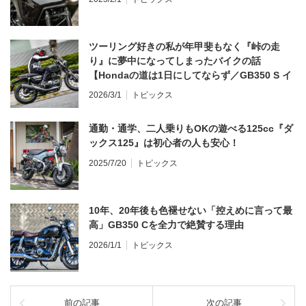
ツーリング好きの私が年甲斐もなく『峠の走
り』に夢中になってしまったバイクの話
【Hondaの道は1日にしてならず／GB350 S イ
ンプレ・レビュー 前編】
2026/3/1
トピックス
通勤・通学、二人乗りもOKの遊べる125cc『ダ
ックス125』は初心者の人も安心！
2025/7/20
トピックス
10年、20年後も色褪せない「控えめに言って最
高」GB350 Cを全力で絶賛する理由
2026/1/1
トピックス
前の記事
次の記事