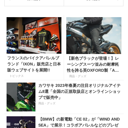
フランスのバイクアパレルブ
【新色ブラックが登場！】レ
ランド「IXON」販売店と日本
ーシングスーツ並みの耐摩耗
版ウェブサイトを展開!!
性を誇る英OXFORD製「AAA
アーマライトジーンズ」に色
トピックス
用品・グッズ
追加
カワサキ 2023年春夏の注目オリジナルアイテ
ム8選「全国の正規取扱店とオンラインショッ
プで販売中」
用品・グッズ
【BMW】の新電動「CE 02」が「WIND AND
SEA」で展示！コラボアパレルなどのプレゼ