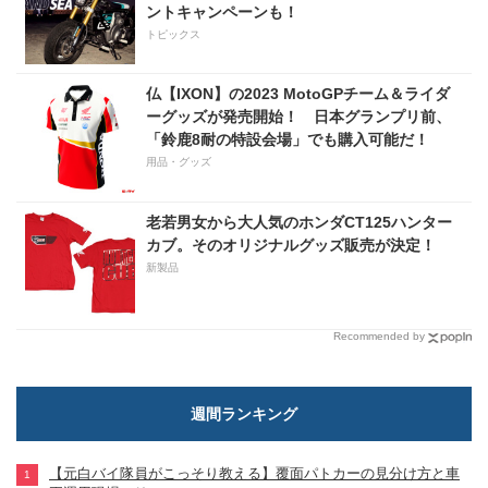
ントキャンペーンも！
トピックス
仏【IXON】の2023 MotoGPチーム＆ライダ
ーグッズが発売開始！ 日本グランプリ前、
「鈴鹿8耐の特設会場」でも購入可能だ！
用品・グッズ
老若男女から大人気のホンダCT125ハンター
カブ。そのオリジナルグッズ販売が決定！
新製品
Recommended by
週間ランキング
【元白バイ隊員がこっそり教える】覆面パトカーの見分け方と車