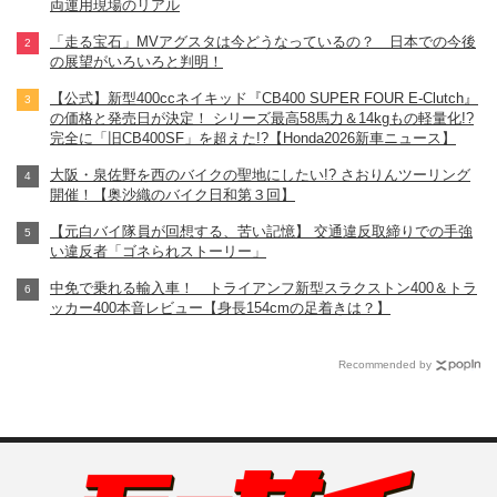
両運用現場のリアル
「走る宝石」MVアグスタは今どうなっているの？ 日本での今後
の展望がいろいろと判明！
【公式】新型400ccネイキッド『CB400 SUPER FOUR E-Clutch』
の価格と発売日が決定！ シリーズ最高58馬力＆14kgもの軽量化!?
完全に「旧CB400SF」を超えた!?【Honda2026新車ニュース】
大阪・泉佐野を西のバイクの聖地にしたい!? さおりんツーリング
開催！【奥沙織のバイク日和第３回】
【元白バイ隊員が回想する、苦い記憶】 交通違反取締りでの手強
い違反者「ゴネられストーリー」
中免で乗れる輸入車！ トライアンフ新型スラクストン400＆トラ
ッカー400本音レビュー【身長154cmの足着きは？】
Recommended by