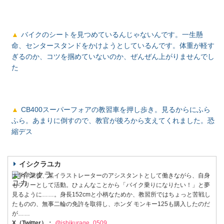
バイクのシートを見つめているんじゃないんです。一生懸
命、センタースタンドをかけようとしているんです。体重が軽す
ぎるのか、コツを掴めていないのか、ぜんぜん上がりませんでし
た
CB400スーパーフォアの教習車を押し歩き。見るからにふら
ふら。あまりに倒すので、教官が後ろから支えてくれました。恐
縮デス
イシクラユカ
大学卒業後、某イラストレーターのアシスタントとして働きながら、自身
もフリーとして活動。ひょんなことから「バイク乗りになりたい！」と夢
見るように……。身長152cmと小柄なためか、教習所ではちょっと苦戦し
たものの、無事二輪の免許を取得し、ホンダ モンキー125も購入したのだ
が……
X（Twitter）：
@ishikurage_0509