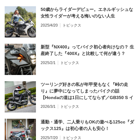
50歳からライダーデビュー。エネルギッシュな
女性ライダーが考える悔いのない人生
2025/4/20
トピックス
新型『NX400』ってバイク初心者向けなの？ 生
産終了した『400X』と比較して何が違う？
2025/2/1
トピックス
ツーリング好きの私が年甲斐もなく『峠の走
り』に夢中になってしまったバイクの話
【Hondaの道は1日にしてならず／GB350 S イ
ンプレ・レビュー 前編】
2026/3/1
トピックス
通勤・通学、二人乗りもOKの遊べる125cc『ダ
ックス125』は初心者の人も安心！
2025/7/20
トピックス