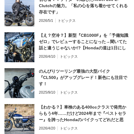
Clutchの魅力。「私の心を落ち着かせてくれる
存在です」
2026/5/1
トピックス
【え？空冷？】新型『CB1000F』を「予備知識
ゼロ」でレビューすることになった→聞いてた
話と違うじゃないか!?【Hondaの道は1日にし
てならず／CB1000F ①第一印象 編】
2026/4/10
トピックス
のんびりツーリング最強の大型バイク
『CL500』がアップグレード！新色にも注目で
す！
2025/9/10
トピックス
【わかる？】車検のある400ccクラスで発売か
らもう4年……だけど2024年まで『ベストセラ
ー』を誇ったHondaのバイクってどれだと思
う？
2026/4/20
トピックス