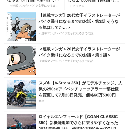
なりの時間、悩んだけれど＞
なりの時間、悩んだけれど】
＜連載マンガ＞バイク女子になるまでの話
トピックス
【連載マンガ】20代女子イラストレーターが
バイク乗りになるまでのお話＜第3話 そうな
る気はしてた…＞
＜連載マンガ＞バイク女子になるまでの話,
＜連載マンガ＞20代女子イラストレーターが
バイク乗りになるまでのお話＜第１話＞
＜連載マンガ＞バイク女子になるまでの話,
スズキ【V-Strom 250】がモデルチェンジ。人
気の250ccアドベンチャーツアラー一部仕様
を変更して7月23日発売。価格68万5300円
新車
ロイヤルエンフィールド【GOAN CLASSIC
350】新機能追加でさらに乗りやすくなった
2026年モデルは、価格80万800円〜で7月31