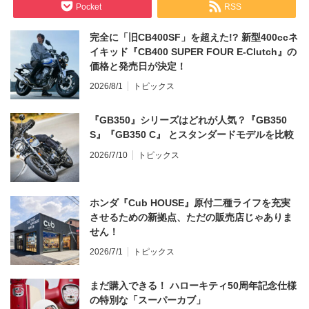
Pocket
RSS
完全に「旧CB400SF」を超えた!? 新型400ccネ
イキッド『CB400 SUPER FOUR E-Clutch』の
価格と発売日が決定！
2026/8/1
トピックス
『GB350』シリーズはどれが人気？『GB350
S』『GB350 C』 とスタンダードモデルを比較
2026/7/10
トピックス
ホンダ『Cub HOUSE』原付二種ライフを充実
させるための新拠点、ただの販売店じゃありま
せん！
2026/7/1
トピックス
まだ購入できる！ ハローキティ50周年記念仕様
の特別な「スーパーカブ」