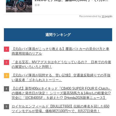
日発売！
新車
Recommended by
週間ランキング
【元白バイ隊員がこっそり教える】覆面パトカーの見分け方と車
両運用現場のリアル
「走る宝石」MVアグスタは今どうなっているの？ 日本での今後
の展望がいろいろと判明！
【元白バイ隊員が回想する、苦い記憶】 交通違反取締りでの手強
い違反者「ゴネられストーリー」
【公式】新型400ccネイキッド『CB400 SUPER FOUR E-Clutch』
の価格と発売日が決定！ シリーズ最高58馬力＆14kgもの軽量化!?
完全に「旧CB400SF」を超えた!?【Honda2026新車ニュース】
ロイヤルエンフィールド【BULLET650】伝統の車名を冠した650
ツインモデルが登場。価格98万100円〜で、8月27日発売！