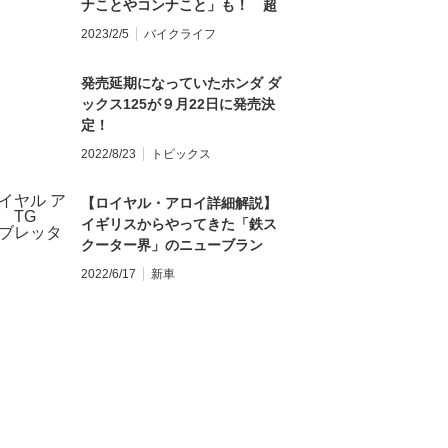
ナことやコンナこと」も！ 超
刺激的に振り回せる【125ccオ
2023/2/5
バイクライフ
フロード輸入車】至高の3選
発売延期になっていたホンダ ダ
ックス125が９月22日に発売決
定！
2022/8/23
トピックス
【ロイヤル・アロイ詳細解説】
イギリスからやってきた「鉄ス
クーター界」のニューブラン
ド！ 125ccを4種ラインアップ
2022/6/17
新車