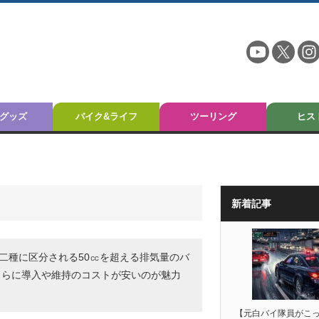
グッズ
バイク&ライフ
ツーリング
ヒス
新着記事
付二種に区分される50㏄を超える排気量のバ
さらに導入や維持のコストが安いのが魅力
【元白バイ隊員がこ