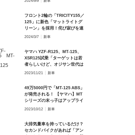
2024/9/9
新車
フロント2輪の「TRICITY155／
125」に新色「マットライトグ
リーン」を採用！侘び寂びを連
想させる色調なのだ！【ヤマ
2024/3/7
新車
ハ】
ヤマハ YZF-R125、MT-125、
XSR125試乗「ターゲットは若
者らしいけど、オジサン世代は
どのモデルが楽しめる？」
2023/11/21
新車
49万5000円で「MT-125 ABS」
が発売される！ 【ヤマハ】MT
シリーズの末っ子はアップライ
トな乗車姿勢！ 燃費は
2023/10/12
新車
49.4km/L
大排気量車を持っているだけ？
セカンドバイクがあれば「アン