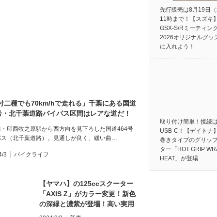
先行販売は8月19日
11時まで！【スズキ
GSX-S/Rミーティン
2026オリジナルグッ
に入れよう！
付二種でも70km/hで走れる」千葉にある国道
4号・北千葉道路バイパス区間はレアな道だ！
取り付け簡単！接続
線・印西牧之原駅から西方向を見下ろした国道464号
USB-C！【デイトナ
パス（北千葉道路）。見通しが良く、緩い曲…
巻きタイプのグリッ
ター「HOT GRIP WR
4/3
バイクライフ
HEAT」が登場
【ヤマハ】の125ccスクーター
「AXIS Z」がカラー変更！新色
の深緑と濃紫が登場！高い実用
性、快適性はそのままキープ