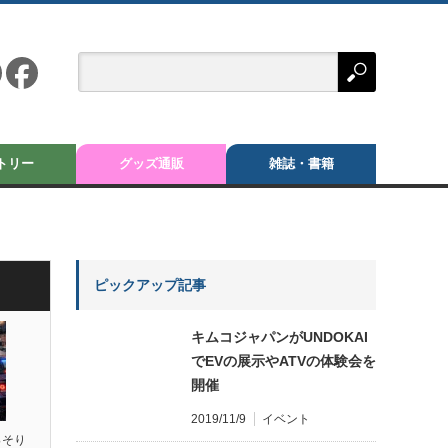
トリー
グッズ通販
雑誌・書籍
ピックアップ記事
キムコジャパンがUNDOKAI
でEVの展示やATVの体験会を
開催
2019/11/9
イベント
っそり