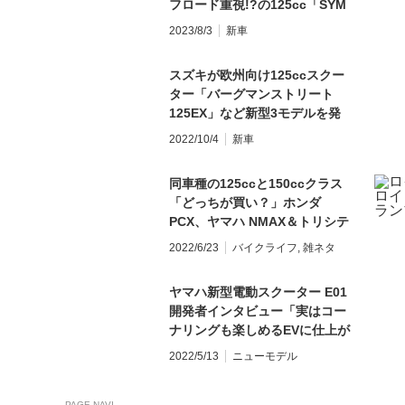
フロード重視!?の125cc「SYM
ADX125」が参戦
2023/8/3
新車
スズキが欧州向け125ccスクー
ター「バーグマンストリート
125EX」など新型3モデルを発
表
2022/10/4
新車
同車種の125ccと150ccクラス
「どっちが買い？」ホンダ
PCX、ヤマハ NMAX＆トリシテ
ィをコスト面から考える
2022/6/23
バイクライフ
,
雑ネタ
ヤマハ新型電動スクーター E01
開発者インタビュー「実はコー
ナリングも楽しめるEVに仕上が
っています」
2022/5/13
ニューモデル
PAGE NAVI