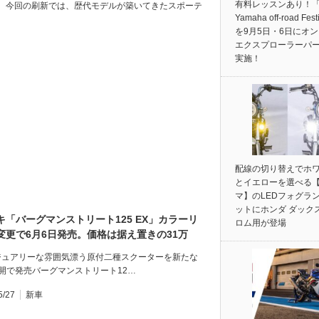
有料レッスンあり！「
、今回の刷新では、歴代モデルが築いてきたスポーテ
Yamaha off-road Fest
を9月5日・6日にオ
エクスプローラーパ
実施！
配線の切り替えでホ
とイエローを選べる
マ】のLEDフォグラ
ットにホンダ ダック
キ「バーグマンストリート125 EX」カラーリ
ロム用が登場
変更で6月6日発売。価格は据え置きの31万
0円！
ジュアリーな雰囲気漂う原付二種スクーターを新たな
開で発売バーグマンストリート12…
5/27
新車