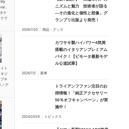
My
ニズムと魅力 技術者が語る
ival」
ンタケ
―その進化と個性と想像」グ
ークで
ランプリ出版より発売！
2026/7/10
用品・グッズ
カワサキ製ハイパワー4気筒
搭載のイタリアンプレミアム
バイク！【ビモータ最新モデ
ル公道試乗】
ワイト
2026/7/2
新車
【キジ
ンプキ
ス／グ
トライアンフファン注目のお
得情報！「純正アクセサリー
50％オフキャンペーン」が実
施中！
2024/10/18
トピックス