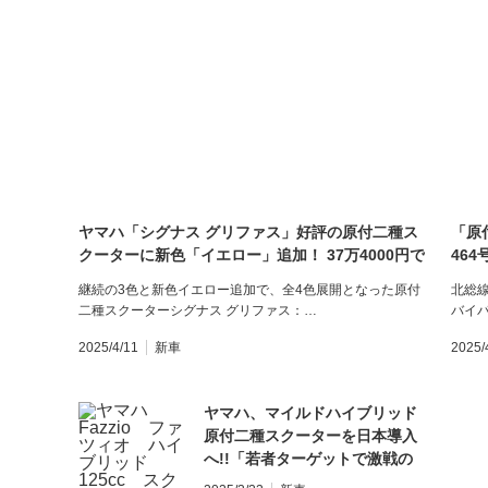
ヤマハ「シグナス グリファス」好評の原付二種ス
「原
クーターに新色「イエロー」追加！ 37万4000円で
46
5月12日発売
継続の3色と新色イエロー追加で、全4色展開となった原付
北総
二種スクーターシグナス グリファス：…
バイ
2025/4/11
新車
2025/
ヤマハ、マイルドハイブリッド
原付二種スクーターを日本導入
へ!!「若者ターゲットで激戦の
125ccクラスに風穴を開け