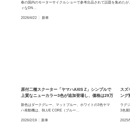
春の国内のモーターサイクルショーで参考出品されて話題を集めたが
ィなDN…
2026/4/22
新車
原付二種スクーター「ヤマハAXIS Z」シンプルで
スズ
上質なニューカラー3色が追加登場し、価格は29万
ング
2600円で3月31日発売！
790
新色はダークグレー、マットブルー、ホワイトの3色ヤマ
ラグ
ハ発動機は、BLUE CORE（ブルー…
3色展
2026/2/19
新車
2025/