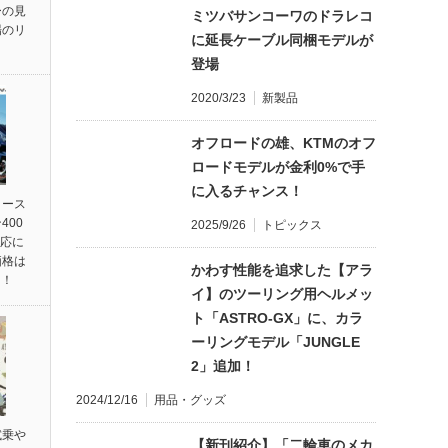
ーの見
ミツバサンコーワのドラレコ
場のリ
に延長ケーブル同梱モデルが
登場
2020/3/23
新製品
オフロードの雄、KTMのオフ
ロードモデルが金利0%で手
に入るチャンス！
リース
400
2025/9/26
トピックス
対応に
価格は
かわす性能を追求した【アラ
円！
イ】のツーリング用ヘルメッ
ト「ASTRO-GX」に、カラ
ーリングモデル「JUNGLE
2」追加！
2024/12/16
用品・グッズ
試乗や
【新刊紹介】「二輪車のメカ