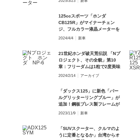
2025/3/23
新車
る!?」
125ccスポーツ「ホンダ
CB125R」がマイナーチェン
ジ、フルカラー液晶メーターを
新採用し52万8000円で4月発売
2024/4/4
新車
21世紀ホンダ破天荒伝説 「Nプ
ロジェクト、その全貌」第10
章：フリーダムは1粒で2度美味
しい──NP-6
2024/2/14
アーカイブ
「ダックス125」に新色「パー
ルグリッターリングブルー」が
追加！鋼板プレス製フレームが
鮮やかな青に彩られる
2023/11/9
新車
「SUVスクーター、クルマのよ
うに定番となるか」台湾からオ