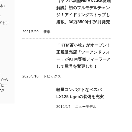
【ヤマハ新型NMAX ABS徹底
（水）
解説】初のフルモデルチェン
】
ジ！アイドリングストップも
グ
搭載、36万8500円で6月発売
ズを手
2021/5/20
新車
「KTM苫小牧」がオープン！
正規販売店「ツーアンドフォ
ー」がKTM専売ディーラーと
して屋号を変更した！
は
2025/6/10
トピックス
】から
プヒー
軽量コンパクトなベスパ
AP
LX125 i-getの装備を充実
2019/9/4
ニューモデル