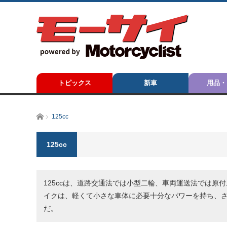
トピックス
新車
用品・
ホーム
125cc
125cc
125ccは、道路交通法では小型二輪、車両運送法では原
イクは、軽くて小さな車体に必要十分なパワーを持ち、
だ。