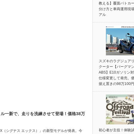
教える】覆面パトカ
分け方と車両運用現
アル
スズキのラグジュア
クーター【バーグマン
ABS】E10ガソリン
仕様変更して発売。
据え置きの98万100
タイル一新で、走りを洗練させて登場！価格38万
初心者が主役！体験
S X（シグナス エックス）」の新型モデルが発表。今