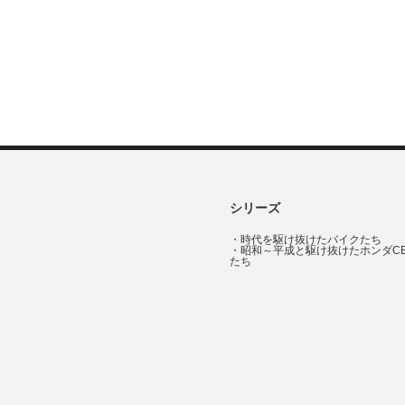
シリーズ
・
時代を駆け抜けたバイクたち
・
昭和～平成と駆け抜けたホンダC
たち