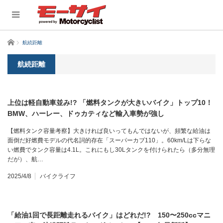
ホーム
航続距離
航続距離
上位は軽自動車並み!? 「燃料タンクが大きいバイク」トップ10！
BMW、ハーレー、ドゥカティなど輸入車勢が強し
【燃料タンク容量考察】大きければ良いってもんではないが、頻繁な給油は
面倒だ好燃費モデルの代名詞的存在「スーパーカブ110」。60km/Lは下らな
い燃費でタンク容量は4.1L。これにもし30Lタンクを付けられたら（多分無理
だが）、航…
2025/4/8
バイクライフ
「給油1回で長距離走れるバイク」はどれだ!? 150〜250ccマニ