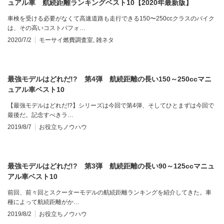
ュアル車 航続距離ランキングベスト10【2020年最新版】
車検を受ける必要がなくて高速道路も走行できる150〜250ccクラスのバイク
は、その高いコストパフォ…
2020/7/2
モーサイ燃費調査室
,
雑ネタ
最強モデルはどれだ!? 第4弾 航続距離の長い150～250ccマニ
ュアル車ベスト10
【最強モデルはどれだ!?】シリーズは今回で第4弾、そしてひとまずは今回で
最後だ。記念すべきラ…
2019/8/7
お役立ちノウハウ
最強モデルはどれだ!? 第3弾 航続距離の長い90～125ccマニュ
アル車ベスト10
前回、前々回とスクーターモデルの航続距離ランキングを紹介してきた。車
種によって航続距離がか…
2019/8/2
お役立ちノウハウ