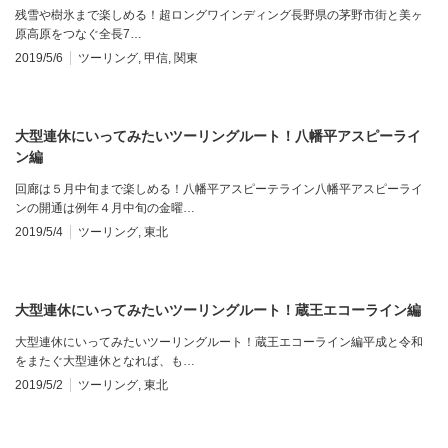
残雪や樹氷まで楽しめる！超ロングワインディング長野県の茅野市街と美ヶ
原高原をつなぐ全長7…
2019/5/6
ツーリング
,
甲信
,
関東
大型連休にいってみたいツーリングルート！八幡平アスピーライ
ン編
回廊は５月中旬まで楽しめる！八幡平アスピーテライン八幡平アスピーライ
ンの開通は例年４月中旬の金曜…
2019/5/4
ツーリング
,
東北
大型連休にいってみたいツーリングルート！蔵王エコーライン編
大型連休にいってみたいツーリングルート！蔵王エコーライン編平成と令和
をまたぐ大型連休となれば、も…
2019/5/2
ツーリング
,
東北