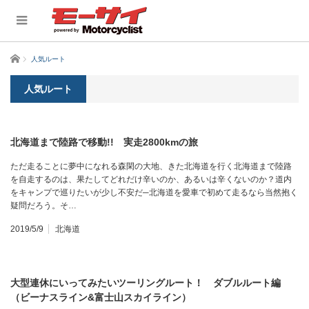
ホーム
人気ルート
人気ルート
北海道まで陸路で移動!! 実走2800kmの旅
ただ走ることに夢中になれる森閑の大地、きた北海道を行く北海道まで陸路
を自走するのは、果たしてどれだけ辛いのか、あるいは辛くないのか？道内
をキャンプで巡りたいが少し不安だ─北海道を愛車で初めて走るなら当然抱く
疑問だろう。そ…
2019/5/9
北海道
大型連休にいってみたいツーリングルート！ ダブルルート編
（ビーナスライン&富士山スカイライン）