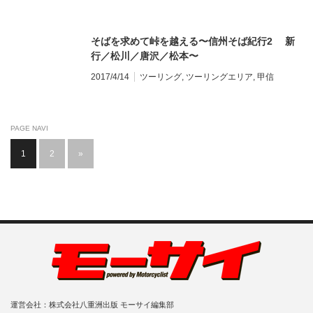
そばを求めて峠を越える〜信州そば紀行2 新
行／松川／唐沢／松本〜
2017/4/14
ツーリング
,
ツーリングエリア
,
甲信
PAGE NAVI
1
2
»
運営会社：株式会社八重洲出版 モーサイ編集部